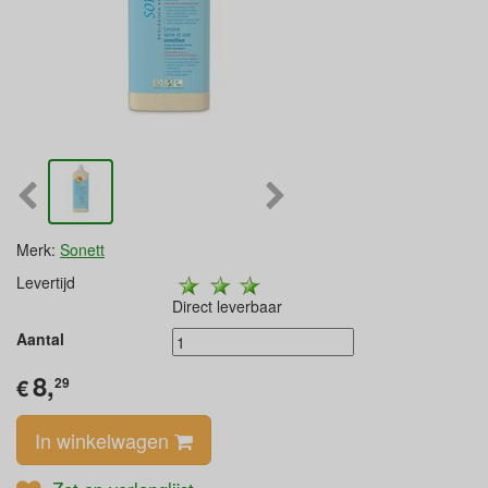
Merk:
Sonett
Levertijd
Direct leverbaar
Aantal
8,
€
29
In winkelwagen