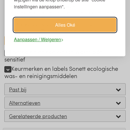
instellingen aanpassen".
Gebruik 15-30 ml op 5 liter water.
Voeg het wasmiddel toe onder stromend water, niet direct
op het wasgoed.
Was voorzichtig, zonder wringen en knijpen.
Alles Oké
Spoel uit met water van dezelfde temperatuur.
Aanpassen / Weigeren
toon alles
Ingrediënten ecologisch wasmiddel
sensitief
Keurmerken en labels Sonett ecologische
was- en reinigingsmiddelen
Past bij
Alternatieven
Gerelateerde producten