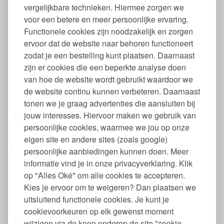
gebruik op normaal bevuild wasgoed bij gemiddelde
vergelijkbare technieken. Hiermee zorgen we
waterhardheid)
voor een betere en meer persoonlijke ervaring.
Geschikt voor textiel van wol en zijde
Functionele cookies zijn noodzakelijk en zorgen
Ook geschikt voor dons
ervoor dat de website naar behoren functioneert
Ook te gebruiken voor handwas
Geschikt voor wassen op max. 40 graden Celsius
zodat je een bestelling kunt plaatsen. Daarnaast
Vegan
zijn er cookies die een beperkte analyse doen
Biologisch afbreekbaar
van hoe de website wordt gebruikt waardoor we
Ecologisch geproduceerd
de website continu kunnen verbeteren. Daarnaast
Ecogarantie en CSE gecertificeerd
tonen we je graag advertenties die aansluiten bij
Dosering en gebruik eco wolwasmiddel
jouw interesses. Hiervoor maken we gebruik van
Sonett Sensitief
persoonlijke cookies, waarmee we jou op onze
eigen site en andere sites (zoals google)
Machine
persoonlijke aanbiedingen kunnen doen. Meer
Gebruik bij zachte en normale waterhardheid 60 ml
informatie vind je in onze privacyverklaring. Klik
wolwasmiddel op een was van 2,5 kg.
op "Alles Oké" om alle cookies te accepteren.
Gebruik bij hard water 90 ml per wasbeurt.
Kies je ervoor om te weigeren? Dan plaatsen we
Gebruik in het wasmiddel vakje, niet direct op de was ivm
uitsluitend functionele cookies. Je kunt je
mogelijke verkleuringen.
cookievoorkeuren op elk gewenst moment
Handwas
wijzigen via de knop onderop de site "cookie