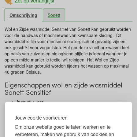
Zet op verlanglijst
Omschrijving
Sonett
Wol en Zijde wasmiddel Sensitief van Sonett kan gebruikt worden
voor de handwas of machinewas van kwetsbare kleding. Dit
wasmiddel is fijn voor mensen die allergisch of gevoelig zijn en
ook geschikt voor veganisten. Het geurloze vloeibare wasmiddel
op basis van zuivere en biologische olijfolie is ideaal wanneer je
op een milde manier je textiel wil reinigen. Het Wol en Zijde
wasmiddel kan gebruikt worden tijdens het wassen op maximaal
40 graden Celsius.
Eigenschappen wol en zijde wasmiddel
Sonett Sensitief
Inhoud: 1 liter
Geurloos
Op basis van zuivere, biologische olijfolie
Jouw cookie voorkeuren
Zonder geurstoffen, kleurstoffen, enzymen,
Om onze website goed te laten werken en te
complexvormers en conserveringsmiddelen
1 liter is genoeg voor 17 wasbeurten (bij 60 ml per keer,
verbeteren, maken we gebruik van cookies en