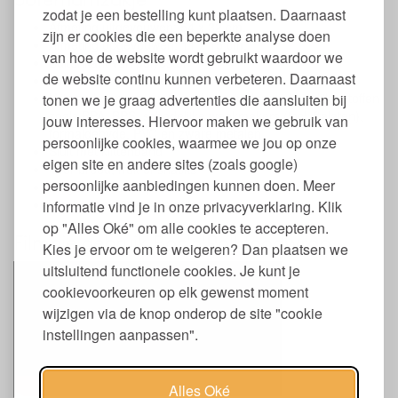
zodat je een bestelling kunt plaatsen. Daarnaast
Afmeting uitgevouwen: 54 x 32 cm.
zijn er cookies die een beperkte analyse doen
Afmeting opgevouwen: 11 x 15 cm.
van hoe de website wordt gebruikt waardoor we
Buitenkant van polyester
de website continu kunnen verbeteren. Daarnaast
Binnenkant gelamineerd met veilig TPU
Vrij van hormoonverstorende en andere schadelijke stoffen
tonen we je graag advertenties die aansluiten bij
zoals BPA, BPS, schadelijke weekmakers (incl. ftalaten),
jouw interesses. Hiervoor maken we gebruik van
formaldehyde, PVC en zware metalen
persoonlijke cookies, waarmee we jou op onze
Sluit met klittenband
eigen site en andere sites (zoals google)
Voor brood, fruit of snacks
persoonlijke aanbiedingen kunnen doen. Meer
Te gebruiken als placemat
Wasbaar op 30 graden fijnwas
informatie vind je in onze privacyverklaring. Klik
op "Alles Oké" om alle cookies te accepteren.
Filmpje gebruik Boc'n'Roll foodwrap
Kies je ervoor om te weigeren? Dan plaatsen we
uitsluitend functionele cookies. Je kunt je
cookievoorkeuren op elk gewenst moment
wijzigen via de knop onderop de site "cookie
instellingen aanpassen".
Alles Oké