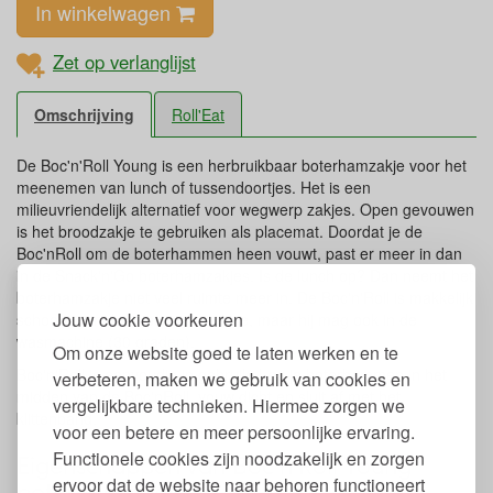
In winkelwagen
Zet op verlanglijst
Omschrijving
Roll'Eat
De Boc'n'Roll Young is een herbruikbaar boterhamzakje voor het
meenemen van lunch of tussendoortjes. Het is een
milieuvriendelijk alternatief voor wegwerp zakjes. Open gevouwen
is het broodzakje te gebruiken als placemat. Doordat je de
Boc'nRoll om de boterhammen heen vouwt, past er meer in dan
in de Snack'n'Go boterhamzakjes. Is de lunch op? Dan neemt het
boterhamzakje niet veel ruimte meer in. De Boc'n'Roll is makkelijk
Jouw cookie voorkeuren
schoon te maken met een doekje, maar hij mag ook in de
wasmachine (30 graden).
Om onze website goed te laten werken en te
Boc'n'Roll is eenvoudig in gebruik. Leg je boterhammen in het
verbeteren, maken we gebruik van cookies en
midden van de Boc'nRoll, vouw dicht en sluit af met het
vergelijkbare technieken. Hiermee zorgen we
klittenband.
voor een betere en meer persoonlijke ervaring.
Functionele cookies zijn noodzakelijk en zorgen
Eigenschappen van Boc'n'Roll Young
ervoor dat de website naar behoren functioneert
boterhamzakje