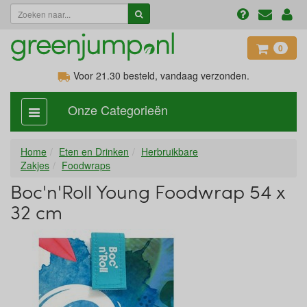
0
Voor 21.30
besteld, vandaag verzonden.
Onze Categorieën
categorie
aan,
uit
Home
Eten en Drinken
Herbruikbare
Zakjes
Foodwraps
Boc'n'Roll Young Foodwrap 54 x
32 cm