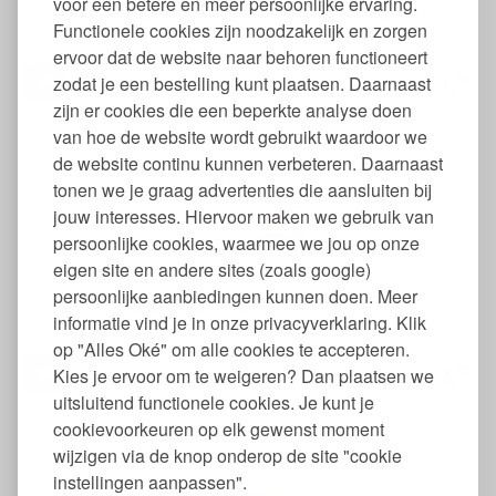
voor een betere en meer persoonlijke ervaring.
Voile Bewaarzakje Biologisch Katoen - XS
Functionele cookies zijn noodzakelijk en zorgen
ervoor dat de website naar behoren functioneert
95
1,
zodat je een bestelling kunt plaatsen. Daarnaast
€
zijn er cookies die een beperkte analyse doen
van hoe de website wordt gebruikt waardoor we
de website continu kunnen verbeteren. Daarnaast
tonen we je graag advertenties die aansluiten bij
jouw interesses. Hiervoor maken we gebruik van
persoonlijke cookies, waarmee we jou op onze
eigen site en andere sites (zoals google)
persoonlijke aanbiedingen kunnen doen. Meer
Voile Bewaarzakje Biologisch Katoen - S
informatie vind je in onze privacyverklaring. Klik
op "Alles Oké" om alle cookies te accepteren.
05
2,
Kies je ervoor om te weigeren? Dan plaatsen we
€
uitsluitend functionele cookies. Je kunt je
cookievoorkeuren op elk gewenst moment
wijzigen via de knop onderop de site "cookie
instellingen aanpassen".