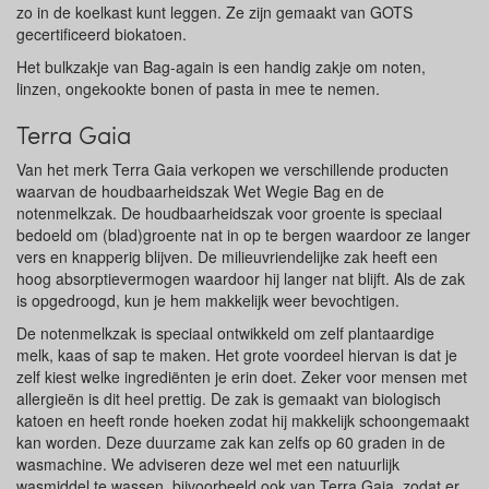
zo in de koelkast kunt leggen. Ze zijn gemaakt van GOTS
gecertificeerd biokatoen.
Het bulkzakje van Bag-again is een handig zakje om noten,
linzen, ongekookte bonen of pasta in mee te nemen.
Terra Gaia
Van het merk Terra Gaia verkopen we verschillende producten
waarvan de houdbaarheidszak Wet Wegie Bag en de
notenmelkzak. De houdbaarheidszak voor groente is speciaal
bedoeld om (blad)groente nat in op te bergen waardoor ze langer
vers en knapperig blijven. De milieuvriendelijke zak heeft een
hoog absorptievermogen waardoor hij langer nat blijft. Als de zak
is opgedroogd, kun je hem makkelijk weer bevochtigen.
De notenmelkzak is speciaal ontwikkeld om zelf plantaardige
melk, kaas of sap te maken. Het grote voordeel hiervan is dat je
zelf kiest welke ingrediënten je erin doet. Zeker voor mensen met
allergieën is dit heel prettig. De zak is gemaakt van biologisch
katoen en heeft ronde hoeken zodat hij makkelijk schoongemaakt
kan worden. Deze duurzame zak kan zelfs op 60 graden in de
wasmachine. We adviseren deze wel met een natuurlijk
wasmiddel te wassen, bijvoorbeeld ook van Terra Gaia, zodat er