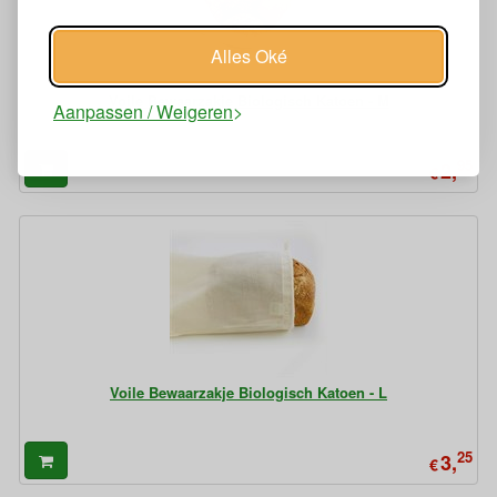
Alles Oké
Voile Bewaarzakje Biologisch Katoen - M
Aanpassen / Weigeren
95
2,
€
Voile Bewaarzakje Biologisch Katoen - L
25
3,
€