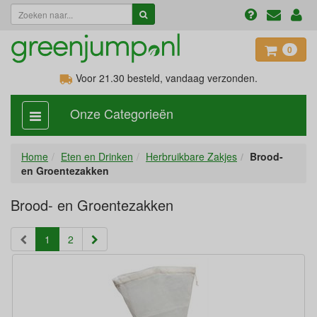
0
Voor 21.30
besteld, vandaag verzonden.
Onze Categorieën
categorie
aan,
uit
Home
Eten en Drinken
Herbruikbare Zakjes
Brood-
en Groentezakken
Brood- en Groentezakken
(current)
1
2