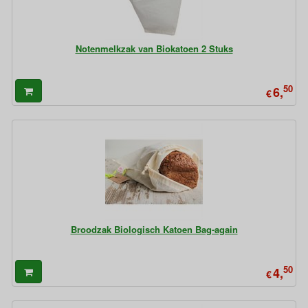
Notenmelkzak van Biokatoen 2 Stuks
50
6,
€
Broodzak Biologisch Katoen Bag-again
50
4,
€