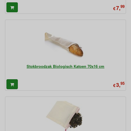
99
7,
€
Stokbroodzak Biologisch Katoen 70x16 cm
95
3,
€