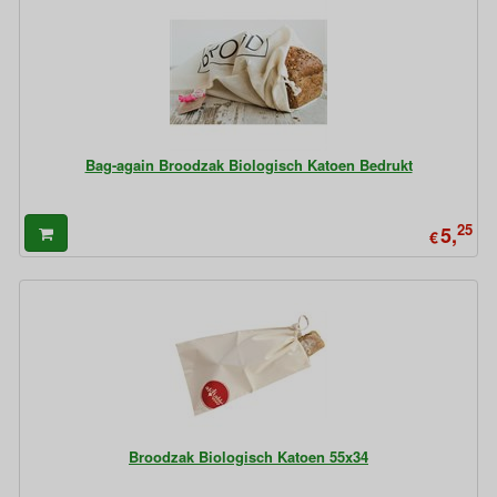
Bag-again Broodzak Biologisch Katoen Bedrukt
25
5,
€
Broodzak Biologisch Katoen 55x34