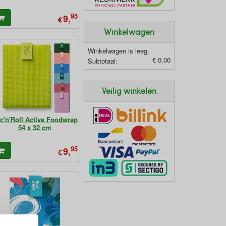
95
9,
€
Winkelwagen
Winkelwagen is leeg.
€ 0,00
Subtotaal:
Veilig winkelen
c'n'Roll Active Foodwrap
54 x 32 cm
95
9,
€