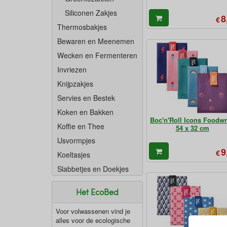
Siliconen Zakjes
8
€
Thermosbakjes
Bewaren en Meenemen
Wecken en Fermenteren
Invriezen
Knijpzakjes
Servies en Bestek
Koken en Bakken
Boc'n'Roll Icons Foodw
Koffie en Thee
54 x 32 cm
IJsvormpjes
9
€
Koeltasjes
Slabbetjes en Doekjes
Het EcoBed
Voor volwassenen vind je
alles voor de ecologische