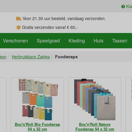
Kla
Voor 21.30
uur
besteld, vandaag verzonden.
Gratis verzenden vanaf € 60,-
Verschonen
Speelgoed
Kleding
Huis
Tassen
nken
Herbruikbare Zakjes
Foodwraps
Boc'n'Roll Bio Foodwrap
Boc'n'Roll Nature
54 x 32 cm
Foodwrap 54 x 32 cm