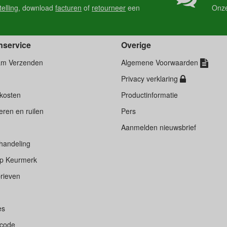
telling
, download
facturen
of
retourneer
een
Onz
nservice
Overige
am Verzenden
Algemene Voorwaarden
Privacy verklaring
kosten
Productinformatie
ren en ruilen
Pers
d
Aanmelden nieuwsbrief
handeling
p Keurmerk
rieven
es
scode