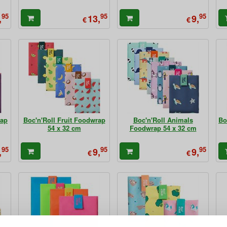
95
95
95
,
13,
9,
€
€
rap
Boc'n'Roll Fruit Foodwrap
Boc'n'Roll Animals
Bo
54 x 32 cm
Foodwrap 54 x 32 cm
95
95
95
,
9,
9,
€
€