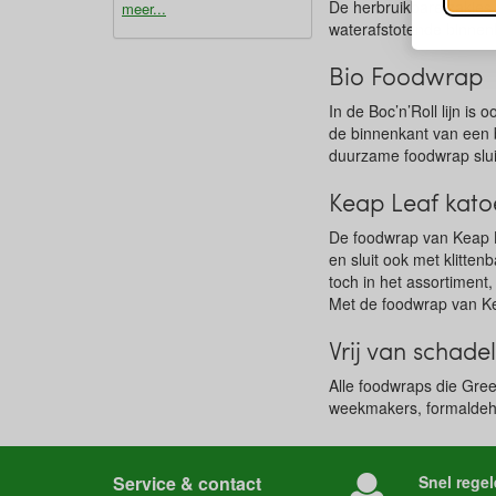
De herbruikbare zakjes 
meer...
waterafstotende binnen
Bio Foodwrap
In de Boc’n’Roll lijn is
de binnenkant van een b
duurzame foodwrap slui
Keap Leaf kat
De foodwrap van Keap L
en sluit ook met klitte
toch in het assortiment
Met de foodwrap van Kea
Vrij van schadel
Alle foodwraps die Gree
weekmakers, formaldehyd
Service & contact
Snel regel