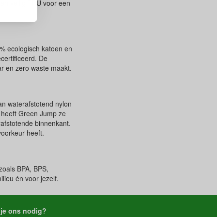
een veilig TPU voor een
00% ecologisch katoen en
certificeerd. De
ar en zero waste maakt.
n waterafstotend nylon
n, heeft Green Jump ze
rafstotende binnenkant.
voorkeur heeft.
 zoals BPA, BPS,
ieu én voor jezelf.
je ons nodig?