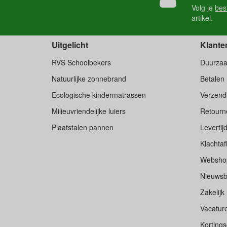
Volg je
bes
artikel.
Uitgelicht
Klante
RVS Schoolbekers
Duurza
Natuurlijke zonnebrand
Betalen
Ecologische kindermatrassen
Verzend
Milieuvriendelijke luiers
Retourne
Plaatstalen pannen
Levertij
Klachtaf
Websho
Nieuwsb
Zakelijk
Vacatur
Korting