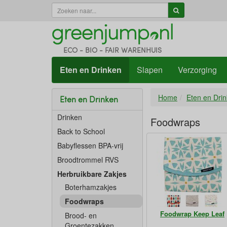
ECO - BIO - FAIR WARENHUIS
Eten en Drinken
Slapen
Verzorging
Home
Eten en Dri
Eten en Drinken
Drinken
Foodwraps
Back to School
Babyflessen BPA-vrij
Broodtrommel RVS
Herbruikbare Zakjes
Boterhamzakjes
Foodwraps
Foodwrap Keep Leaf
Brood- en
Groentezakken