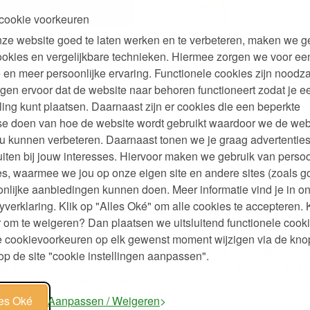
cookie voorkeuren
es
Boc'n'Roll Fluor Foodwrap
Boc'n'Roll Wonderful
ze website goed te laten werken en te verbeteren, maken we g
54 x 32
Foodwrap 54 x 32 cm
ookies en vergelijkbare technieken. Hiermee zorgen we voor ee
 en meer persoonlijke ervaring. Functionele cookies zijn noodza
95
95
95
,
9,
10,
€
€
gen ervoor dat de website naar behoren functioneert zodat je e
ling kunt plaatsen. Daarnaast zijn er cookies die een beperkte
se doen van hoe de website wordt gebruikt waardoor we de web
u kunnen verbeteren. Daarnaast tonen we je graag advertenties
ig, milieuvriendelijk alternatief voor plastic zakjes of plastic brooddo
iten bij jouw interesses. Hiervoor maken we gebruik van persoo
deze uit kunt vouwen als je gaat eten en hij dan als placemat kan diene
s, waarmee we jou op onze eigen site en andere sites (zoals g
 eten zonder rommel. Daarna een doekje eroverheen en hij neemt nauwel
wel doet. Als de foodwrap erg vies is, mag hij in de wasmachine gewa
nlijke aanbiedingen kunnen doen. Meer informatie vind je in o
e lunch.
yverklaring. Klik op "Alles Oké" om alle cookies te accepteren. 
 om te weigeren? Dan plaatsen we uitsluitend functionele cooki
je cookievoorkeuren op elk gewenst moment wijzigen via de kno
n‘Roll lijn van foodwraps die opengevouwen 54x32 cm zijn en als place
p de site "cookie instellingen aanpassen".
de afmeting 11x15 cm. Ze zijn er in veel verschillende prints en kleuren
t bij je persoonlijkheid of humeur op dat moment past. Zo bespaar je p
ker uit dan een plastic boterhamzakje.
les Oké
Aanpassen / Weigeren