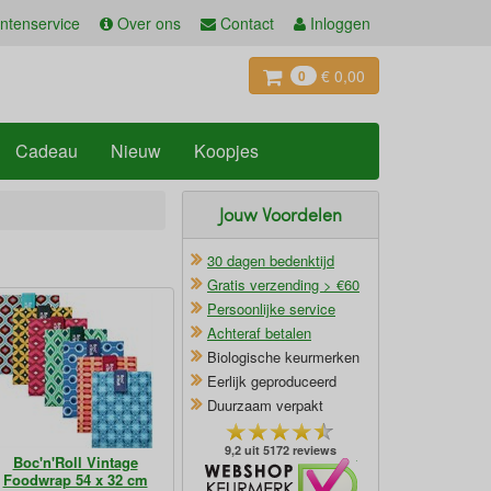
ntenservice
Over ons
Contact
Inloggen
€ 0,00
0
Cadeau
Nieuw
Koopjes
Jouw Voordelen
30 dagen bedenktijd
Gratis verzending > €60
Persoonlijke service
Achteraf betalen
Biologische keurmerken
Eerlijk geproduceerd
Duurzaam verpakt
9,2 uit 5172 reviews
Boc'n'Roll Vintage
Oficieel Partner van Webshopkeurmerk
Foodwrap 54 x 32 cm