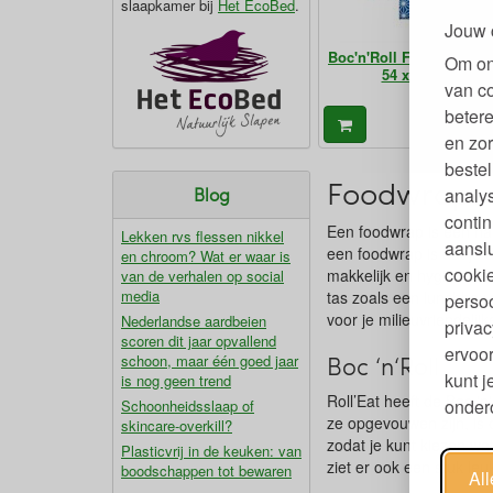
slaapkamer bij
Het EcoBed
.
Jouw 
Boc'n'Roll Foodwrap Til
Om on
54 x 32 cm
van c
betere
9
€
en zor
bestel
Foodwraps
analy
Blog
contin
Een foodwrap is een hand
Lekken rvs flessen nikkel
aanslu
een foodwrap is dat je 
en chroom? Wat er waar is
cookie
makkelijk en hygiënisch
van de verhalen op social
media
tas zoals een lunchbox 
persoo
voor je milieuvriendelijk
Nederlandse aardbeien
privac
scoren dit jaar opvallend
ervoor
Boc ‘n‘Roll
schoon, maar één goed jaar
kunt 
is nog geen trend
Roll’Eat heeft de Boc ‘
ondero
Schoonheidsslaap of
ze opgevouwen zijn, is 
skincare-overkill?
zodat je kunt kiezen wa
Plasticvrij in de keuken: van
ziet er ook een stuk leu
boodschappen tot bewaren
Al