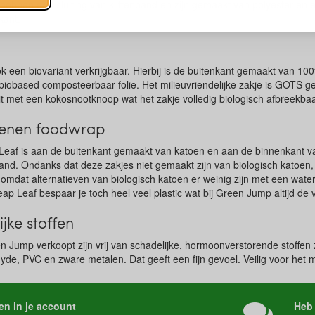
hebben een sluiting van klittenband en zijn gemaakt van polyester en 
kant.
 ook een biovariant verkrijgbaar. Hierbij is de buitenkant gemaakt van 1
iobased composteerbaar folie. Het milieuvriendelijke zakje is GOTS ge
t met een kokosnootknoop wat het zakje volledig biologisch afbreekba
oenen foodwrap
eaf is aan de buitenkant gemaakt van katoen en aan de binnenkant va
nband. Ondanks dat deze zakjes niet gemaakt zijn van biologisch katoe
, omdat alternatieven van biologisch katoen er weinig zijn met een wate
p Leaf bespaar je toch heel veel plastic wat bij Green Jump altijd de 
ijke stoffen
n Jump verkoopt zijn vrij van schadelijke, hormoonverstorende stoffen
e, PVC en zware metalen. Dat geeft een fijn gevoel. Veilig voor het mil
en in je account
Heb 