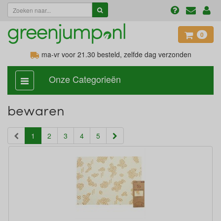
0
ma-vr voor 21.30
besteld, zelfde dag verzonden
Onze Categorieën
categorie
aan,
uit
bewaren
(current)
1
2
3
4
5