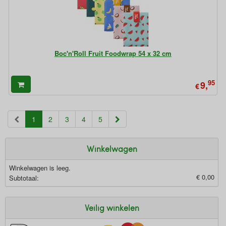
Boc'n'Roll Fruit Foodwrap 54 x 32 cm
95
9,
€
(current)
1
2
3
4
5
Winkelwagen
Winkelwagen is leeg.
€ 0,00
Subtotaal:
Veilig winkelen