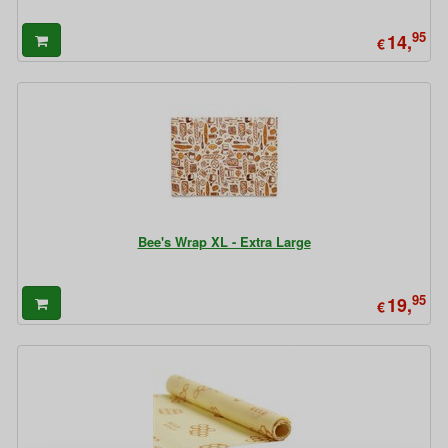
95
14,
€
Bee's Wrap XL - Extra Large
95
19,
€