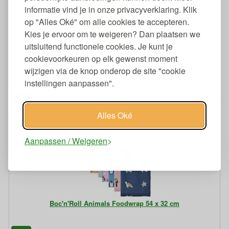
informatie vind je in onze privacyverklaring. Klik
op "Alles Oké" om alle cookies te accepteren.
Kies je ervoor om te weigeren? Dan plaatsen we
uitsluitend functionele cookies. Je kunt je
cookievoorkeuren op elk gewenst moment
Boc'n'Roll Active Foodwrap 54 x 32 cm
wijzigen via de knop onderop de site "cookie
instellingen aanpassen".
95
9,
€
Alles Oké
Aanpassen / Weigeren
Boc'n'Roll Animals Foodwrap 54 x 32 cm