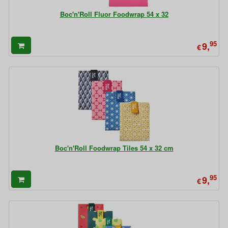
Boc'n'Roll Fluor Foodwrap 54 x 32
95
9,
€
Boc'n'Roll Foodwrap Tiles 54 x 32 cm
95
9,
€