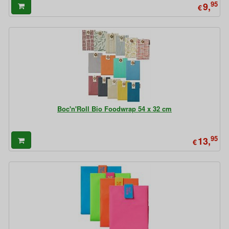
95
9,
€
Boc'n'Roll Bio Foodwrap 54 x 32 cm
95
13,
€