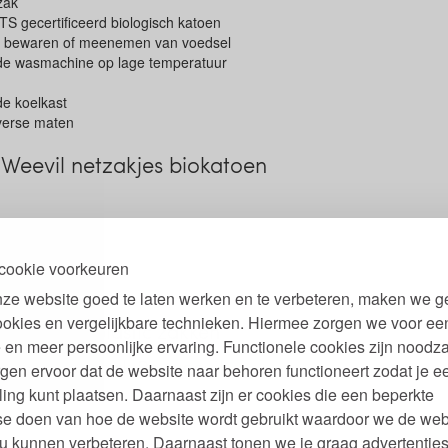
zak
 gecertificeerd biologisch katoen
n, bewaren of meenemen van voedsel
 de wasmachine op lage temperatuur
de koelkast
iverse maten
Weevil netzakjes biokatoen
cookie voorkeuren
ze website goed te laten werken en te verbeteren, maken we g
ookies en vergelijkbare technieken. Hiermee zorgen we voor ee
beter dan plastic zakken
 en meer persoonlijke ervaring. Functionele cookies zijn noodza
 labels netzak Bo weevil
gen ervoor dat de website naar behoren functioneert zodat je e
ling kunt plaatsen. Daarnaast zijn er cookies die een beperkte
se doen van hoe de website wordt gebruikt waardoor we de web
u kunnen verbeteren. Daarnaast tonen we je graag advertenties