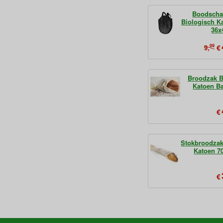
Boodscha
Biologisch K
36x
99
€
9,
Broodzak B
Katoen B
€
Stokbroodzak
Katoen 7
€