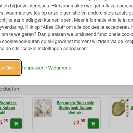
iten bij jouw interesses. Hiervoor maken we gebruik van persoo
s, waarmee we jou op onze eigen site en andere sites (zoals g
nlijke aanbiedingen kunnen doen. Meer informatie vind je in o
yverklaring. Klik op "Alles Oké" om alle cookies te accepteren. 
 om te weigeren? Dan plaatsen we uitsluitend functionele cooki
je cookievoorkeuren op elk gewenst moment wijzigen via de kno
p de site "cookie instellingen aanpassen".
95
les Oké
Aanpassen / Weigeren
roducten
 Broodzak
Bag-again Bulkzakje
h Katoen
Biologisch Katoen
B
ukt
Bedrukt
25
95
5,
2,
€