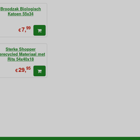
Broodzak Biologisch
Katoen 55x34
99
7,
€
Sterke Shopper
erecycled Materiaal met
Rits 54x40x18
95
29,
€