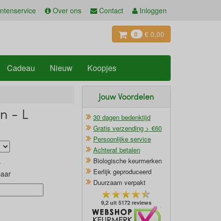
ntenservice
Over ons
Contact
Inloggen
€ 0,00
0
Cadeau
Nieuw
Koopjes
Jouw Voordelen
n - L
30 dagen bedenktijd
Gratis verzending > €60
Persoonlijke service
Achteraf betalen
Biologische keurmerken
Eerlijk geproduceerd
baar
Duurzaam verpakt
9,2 uit 5172 reviews
Oficieel Partner van Webshopkeurmerk