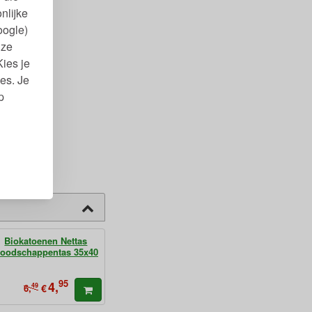
nlijke
oogle)
nze
Kies je
es. Je
p
Biokatoenen Nettas
oodschappentas 35x40
95
4,
49
€
6,