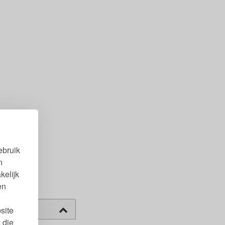
ebruik
n
kelijk
en
site
 die