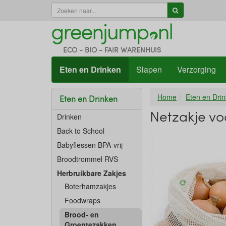
ECO - BIO - FAIR WARENHUIS
Eten en Drinken
Slapen
Verzorging
Home
Eten en Dri
Eten en Drinken
Netzakje vo
Drinken
Back to School
Babyflessen BPA-vrij
Broodtrommel RVS
Herbruikbare Zakjes
Boterhamzakjes
Foodwraps
Brood- en
Groentezakken