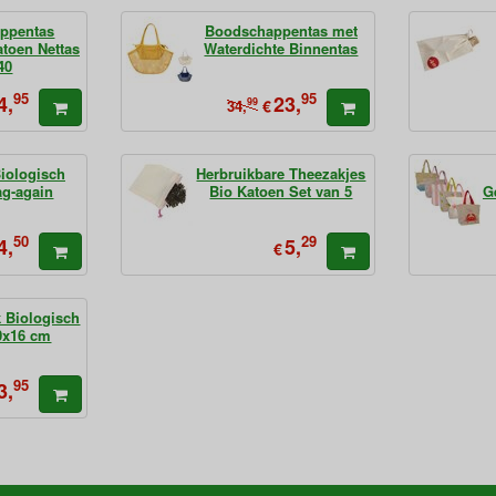
ppentas
Boodschappentas met
atoen Nettas
Waterdichte Binnentas
40
95
95
4,
23,
99
€
34,
iologisch
Herbruikbare Theezakjes
ag-again
Bio Katoen Set van 5
G
50
29
4,
5,
€
 Biologisch
0x16 cm
95
3,