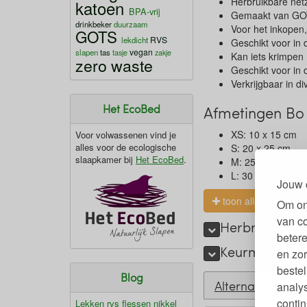
Herbruikbare net
katoen
BPA-vrij
Gemaakt van GOTS
drinkbeker
duurzaam
Voor het inkope
GOTS
RVS
lekdicht
Geschikt voor in
vegan
slapen
tas
tasje
zakje
Kan iets krimpen
zero waste
Geschikt voor in 
Verkrijgbaar in d
Het EcoBed
Afmetingen Bo 
XS: 10 x 15 cm
Voor volwassenen vind je
alles voor de ecologische
S: 20 x 25 cm
slaapkamer bij
Het EcoBed
.
M: 25 x 30 cm
L: 30 x 40 cm
Jouw 
toon alles
Om on
van c
Herbruikbaar 
betere
Keurmerken en
en zor
bestel
Blog
Alternatieven
analy
contin
Lekken rvs flessen nikkel