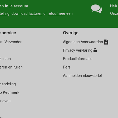
en in je account
Heb 
telling
, download
facturen
of
retourneer
een
Onz
nservice
Overige
am Verzenden
Algemene Voorwaarden
Privacy verklaring
kosten
Productinformatie
ren en ruilen
Pers
d
Aanmelden nieuwsbrief
handeling
p Keurmerk
rieven
es