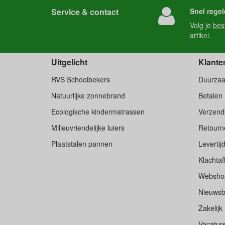
Service & contact
Snel regel
Volg je
bes
artikel.
Uitgelicht
Klante
RVS Schoolbekers
Duurza
Natuurlijke zonnebrand
Betalen
Ecologische kindermatrassen
Verzend
Milieuvriendelijke luiers
Retourne
Plaatstalen pannen
Levertij
Klachtaf
Websho
Nieuwsb
Zakelijk
Vacatur