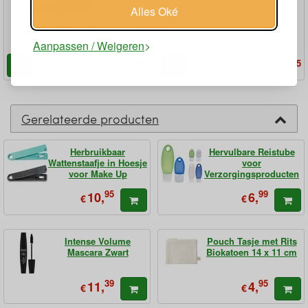
Alles Oké
Toilettas Rechthoek Antraciet
Toilettas Rechthoek Maat M
Maat S
Aanpassen / Weigeren
95
95
7,
14,
€
€
Gerelateerde producten
Herbruikbaar
Hervulbare Reistube
Wattenstaafje in Hoesje
voor
voor Make Up
Verzorgingsproducten
95
99
10,
6,
€
€
Intense Volume
Pouch Tasje met Rits
Mascara Zwart
Biokatoen 14 x 11 cm
39
95
11,
4,
€
€