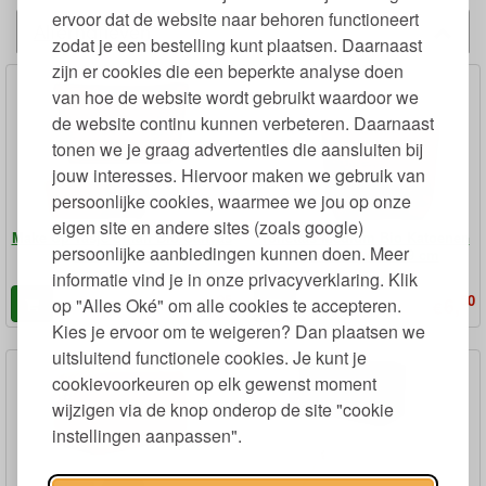
ervoor dat de website naar behoren functioneert
Alternatieven
zodat je een bestelling kunt plaatsen. Daarnaast
zijn er cookies die een beperkte analyse doen
van hoe de website wordt gebruikt waardoor we
de website continu kunnen verbeteren. Daarnaast
tonen we je graag advertenties die aansluiten bij
jouw interesses. Hiervoor maken we gebruik van
persoonlijke cookies, waarmee we jou op onze
eigen site en andere sites (zoals google)
Make Up Tasje Small Bio Canvas
Toilettas Medium Bio Katoenen
persoonlijke aanbiedingen kunnen doen. Meer
18 x 12 x 7 cm
Canvas 24 x 18 x 9 cm
informatie vind je in onze privacyverklaring. Klik
95
50
5,
6,
op "Alles Oké" om alle cookies te accepteren.
€
€
Kies je ervoor om te weigeren? Dan plaatsen we
uitsluitend functionele cookies. Je kunt je
cookievoorkeuren op elk gewenst moment
wijzigen via de knop onderop de site "cookie
instellingen aanpassen".