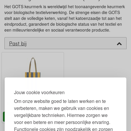
Het GOTS keurmerk is wereldwijd het toonaangevende keurmerk
voor biologische textielverwerking. De strenge eisen die GOTS
stelt aan de volledige keten, vanaf het katoenzaadje tot aan het
eindproduct, garandeert de biologische status van het textiel en
een milieuvriendelijke en sociaal verantwoorde productie.
Past bij
Jouw cookie voorkeuren
Gestreepte Shopping Bag
Om onze website goed te laten werken en te
Biologisch Katoen 41x35 cm
verbeteren, maken we gebruik van cookies en
vergelijkbare technieken. Hiermee zorgen we
95
9,
90
€
13,
voor een betere en meer persoonlijke ervaring.
Functionele cookies zijn noodzakelijk en zorgen