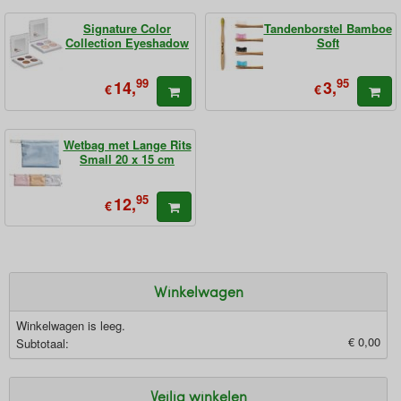
Signature Color
Tandenborstel Bamboe
Collection Eyeshadow
Soft
99
95
14,
3,
€
€
Wetbag met Lange Rits
Small 20 x 15 cm
95
12,
€
Winkelwagen
Winkelwagen is leeg.
€ 0,00
Subtotaal:
Veilig winkelen