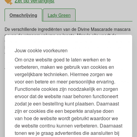
Zet op verlanglijst
Omschrijving
Lady Green
De verschillende ingrediënten van de Divine Mascarade mascara
geven de wimpers volume en lengte. Marula olie voedt de
wimpers, orchidee extract verzacht de wimpers, zonnebloem olie
beschermt de vezelstructuur, plantaardige wassen geven de
Jouw cookie voorkeuren
wimpers volume en glans.
Om onze website goed te laten werken en te
Deze mascara geeft snel volume aan de wimpers. Hij is niet
verbeteren, maken we gebruik van cookies en
waterproof. Voorheen was de naam Enhancing Mascara Zwart.
vergelijkbare technieken. Hiermee zorgen we
Eigenschappen Enhancing Mascara Black
voor een betere en meer persoonlijke ervaring.
Functionele cookies zijn noodzakelijk en zorgen
Inhoud: 9 ml.
ervoor dat de website naar behoren functioneert
Van natuurlijke ingrediënten
zodat je een bestelling kunt plaatsen. Daarnaast
Vrij van parabenen, synthetische geur- en kleurstoffen
Volume mascara
zijn er cookies die een beperkte analyse doen
Niet waterproof
van hoe de website wordt gebruikt waardoor we
Dermatologisch getest
de website continu kunnen verbeteren. Daarnaast
Dierproefvrij
tonen we je graag advertenties die aansluiten bij
Ecocert Organic gecertificeerd