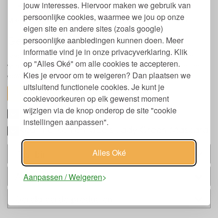
jouw interesses. Hiervoor maken we gebruik van
Kleur: zwart
persoonlijke cookies, waarmee we jou op onze
Mascara kan alleen geretourneerd worden met intacte seal.
eigen site en andere sites (zoals google)
Gebruik Lady Green Mascara
persoonlijke aanbiedingen kunnen doen. Meer
informatie vind je in onze privacyverklaring. Klik
Begin bij het aanbrengen van de mascara bij de basis van je
op "Alles Oké" om alle cookies te accepteren.
wimpers en werk naar de punt van de wimpers. Herhaal tot het
Kies je ervoor om te weigeren? Dan plaatsen we
gewenste resultaat is bereikt.
uitsluitend functionele cookies. Je kunt je
toon alles
cookievoorkeuren op elk gewenst moment
wijzigen via de knop onderop de site "cookie
Ingrediënten Enhancing Mascara
instellingen aanpassen".
Keurmerken en labels Lady Green Mascara
Alles Oké
Past bij
Alternatieven
Aanpassen / Weigeren
Gerelateerde producten