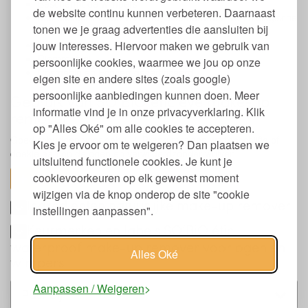
Beschermt de wimpers
de website continu kunnen verbeteren. Daarnaast
Met biologisch aloë verasap, bloemenwater van biologische
tonen we je graag advertenties die aansluiten bij
korenbloem
jouw interesses. Hiervoor maken we gebruik van
Vegan
Dierproefvrij
persoonlijke cookies, waarmee we jou op onze
Cosmebio en Ecocert gecertificeerd
eigen site en andere sites (zoals google)
persoonlijke aanbiedingen kunnen doen. Meer
Gebruik van SO’BiO étic eye make-up
informatie vind je in onze privacyverklaring. Klik
remover
op "Alles Oké" om alle cookies te accepteren.
Goed schudden voor gebruik. Breng met een wattenschijfje of
Kies je ervoor om te weigeren? Dan plaatsen we
doekje aan op de ogen en verwijderdzonder wrijven.
uitsluitend functionele cookies. Je kunt je
cookievoorkeuren op elk gewenst moment
toon alles
wijzigen via de knop onderop de site "cookie
Ingrediënten natuurlijke make-up remover
instellingen aanpassen".
Keurmerken en labels SO’BiO étic
waterproof make-up remover voor ogen en
Alles Oké
wimpers
Aanpassen / Weigeren
Past bij