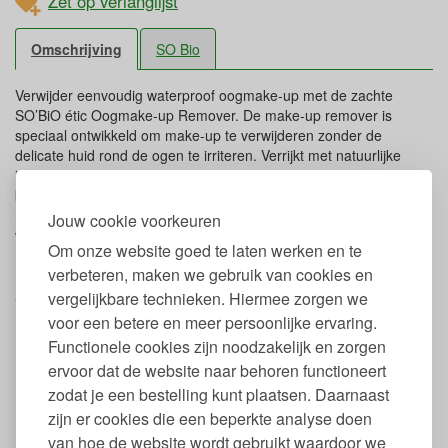
Zet op verlanglijst
Omschrijving
SO Bio
Verwijder eenvoudig waterproof oogmake-up met de zachte
SO’BiO étic Oogmake-up Remover. De make-up remover is
speciaal ontwikkeld om make-up te verwijderen zonder de
delicate huid rond de ogen te irriteren. Verrijkt met natuurlijke
ingrediënten zoals biologische korenbloem, kalmerend
kamillebloemenwater en hydraterende glycerine, biedt deze
remover niet alleen grondige reiniging maar beschermt en
Jouw cookie voorkeuren
verzorgt ook je wimpers.
Om onze website goed te laten werken en te
Eigenschappen Reinigingswater voor
verbeteren, maken we gebruik van cookies en
waterproof make-up
vergelijkbare technieken. Hiermee zorgen we
voor een betere en meer persoonlijke ervaring.
Inhoud: 100 ml.
Functionele cookies zijn noodzakelijk en zorgen
Gemaakt van plantaardige ingrediënten
ervoor dat de website naar behoren functioneert
Zonder parabenen, siliconen en synthetische geuren
zodat je een bestelling kunt plaatsen. Daarnaast
Geschikt voor gevoelige ogen
Geschikt voor contactlens dragers
zijn er cookies die een beperkte analyse doen
Verwijdert waterproof oog make-up
van hoe de website wordt gebruikt waardoor we