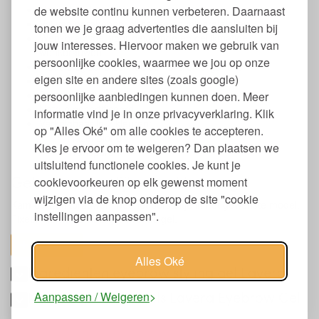
Natuurlijke ingrediënten
de website continu kunnen verbeteren. Daarnaast
Vrij van parabenen, siliconen en minerale oliën
tonen we je graag advertenties die aansluiten bij
Wenkbrauwgel voor gevormde en gelijkmatige
jouw interesses. Hiervoor maken we gebruik van
wenkbrauwen
persoonlijke cookies, waarmee we jou op onze
Met biologische zonnebloemolie en arganolie
eigen site en andere sites (zoals google)
Vegan
Dierproef vrij
persoonlijke aanbiedingen kunnen doen. Meer
Natrue gecertificeerd
informatie vind je in onze privacyverklaring. Klik
Verkrijgbaar in 2 kleuren:
op "Alles Oké" om alle cookies te accepteren.
Hazel Blond
Kies je ervoor om te weigeren? Dan plaatsen we
Transparant
uitsluitend functionele cookies. Je kunt je
Gebruik natuurlijke wenkbrauwgel
cookievoorkeuren op elk gewenst moment
wijzigen via de knop onderop de site "cookie
Kam de wenkbrauwen met het borsteltje in het gewenste model.
instellingen aanpassen".
Fixeer hierna de haartjes met de gel.
toon alles
Alles Oké
Ingrediënten eyebrow styling gel Lavera
Keurmerken en labels Lavera Eyebrow Gel
Aanpassen / Weigeren