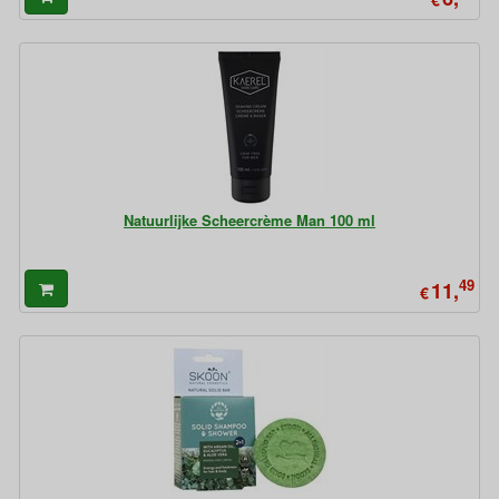
Natuurlijke Scheercrème Man 100 ml
49
11,
€