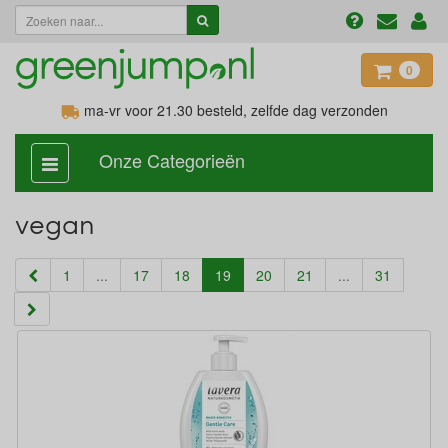
0
ma-vr voor 21.30
besteld, zelfde dag verzonden
Onze Categorieën
categorie
aan,
uit
vegan
(current)
1
...
17
18
19
20
21
...
31