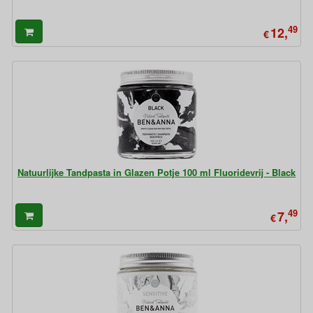
49
12,
€
Natuurlijke Tandpasta in Glazen Potje 100 ml Fluoridevrij - Black
49
7,
€