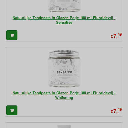
Natuurlijke Tandpasta in Glazen Potje 100 ml Fluoridevrij -
Sensitive
49
7,
€
Natuurlijke Tandpasta in Glazen Potje 100 ml Fluoridevrij -
Whitening
49
7,
€