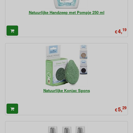
Natuurlijke Handzeep met Pompje 250 ml
19
4,
€
Natuurlijke Konjac Spons
29
5,
€