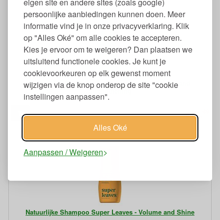
eigen site en andere sites (zoals google)
persoonlijke aanbiedingen kunnen doen. Meer
informatie vind je in onze privacyverklaring. Klik
op "Alles Oké" om alle cookies te accepteren.
Kies je ervoor om te weigeren? Dan plaatsen we
uitsluitend functionele cookies. Je kunt je
cookievoorkeuren op elk gewenst moment
Natuurlijke Shampoo Super Leaves - Nourishing and
wijzigen via de knop onderop de site "cookie
Strengthening
instellingen aanpassen".
49
12,
€
Alles Oké
Aanpassen / Weigeren
Natuurlijke Shampoo Super Leaves - Volume and Shine