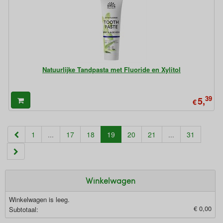
Natuurlijke Tandpasta met Fluoride en Xylitol
39
5,
€
(current)
1
...
17
18
19
20
21
...
31
Winkelwagen
Winkelwagen is leeg.
€ 0,00
Subtotaal: