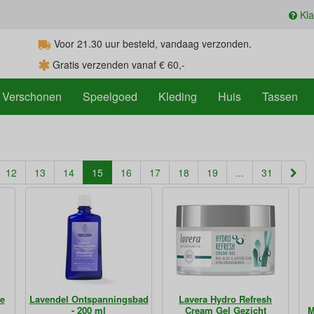
Kla
Voor 21.30
uur
besteld, vandaag verzonden.
Gratis verzenden vanaf € 60,-
Verschonen
Speelgoed
Kleding
Huis
Tassen
(current)
12
13
14
15
16
17
18
19
...
31
e
Lavendel Ontspanningsbad
Lavera Hydro Refresh
- 200 ml
Cream Gel Gezicht
M