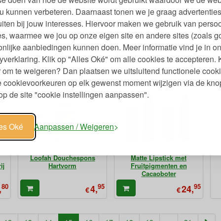
u kunnen verbeteren. Daarnaast tonen we je graag advertenties
iten bij jouw interesses. Hiervoor maken we gebruik van persoo
ray
Lippenstift en Blush met
Lippenstift Semi
s, waarmee we jou op onze eigen site en andere sites (zoals g
Fruitpigmenten
Transparant met
Fruitpigmenten
nlijke aanbiedingen kunnen doen. Meer informatie vind je in o
59
95
95
,
24,
23,
yverklaring. Klik op "Alles Oké" om alle cookies te accepteren. 
€
€
 om te weigeren? Dan plaatsen we uitsluitend functionele cooki
je cookievoorkeuren op elk gewenst moment wijzigen via de kno
p de site "cookie instellingen aanpassen".
les Oké
Aanpassen / Weigeren
Loofah Douchespons
Matte Lipstick met
ij
Hartvorm
Fruitpigmenten en
Cacaoboter
80
95
95
,
4,
24,
€
€