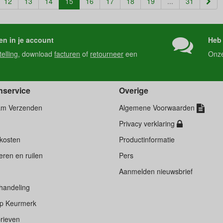
(current)
12
13
14
15
16
17
18
19
...
31
en in je account
Heb 
telling
, download
facturen
of
retourneer
een
Onz
nservice
Overige
am Verzenden
Algemene Voorwaarden
Privacy verklaring
kosten
Productinformatie
ren en ruilen
Pers
d
Aanmelden nieuwsbrief
handeling
p Keurmerk
rieven