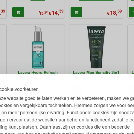
39
39
39
,
14,
18,
99
€
€
15,
Lavera Hydro Refresh
Lavera Men Sensitiv 3in1
L
ml
Serum 30 ml
Shower Gel 200 ml
cookie voorkeuren
19
19
99
,
15,
4,
€
€
ze website goed te laten werken en te verbeteren, maken we g
ookies en vergelijkbare technieken. Hiermee zorgen we voor ee
 en meer persoonlijke ervaring. Functionele cookies zijn noodza
gen ervoor dat de website naar behoren functioneert zodat je e
ling kunt plaatsen. Daarnaast zijn er cookies die een beperkte
se doen van hoe de website wordt gebruikt waardoor we de web