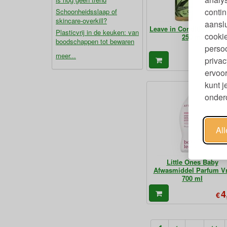
contin
Schoonheidsslaap of
skincare-overkill?
aanslu
Leave in Conditioner Sp
Plasticvrij in de keuken: van
cookie
250 ml
boodschappen tot bewaren
persoo
meer...
8
privac
€
ervoor
kunt 
ondero
Al
Little Ones Baby
Afwasmiddel Parfum Vr
700 ml
4
€