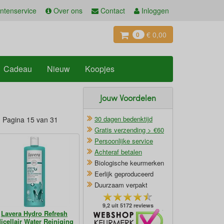
ntenservice
Over ons
Contact
Inloggen
€ 0,00
0
Cadeau
Nieuw
Koopjes
Jouw Voordelen
30 dagen bedenktijd
Pagina 15 van 31
Gratis verzending > €60
Persoonlijke service
Achteraf betalen
Biologische keurmerken
Eerlijk geproduceerd
Duurzaam verpakt
9,2 uit 5172 reviews
Lavera Hydro Refresh
Oficieel Partner van Webshopkeurmerk
icellair Water Reiniging