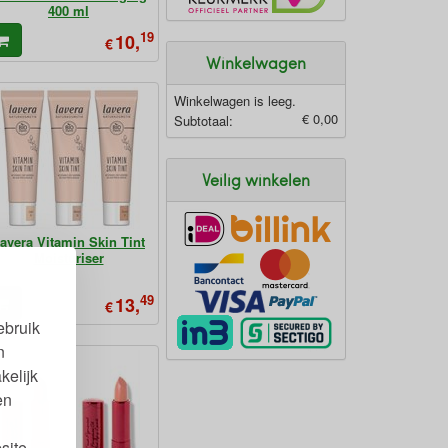
400 ml
19
10,
€
Winkelwagen
Winkelwagen is leeg.
€ 0,00
Subtotaal:
Veilig winkelen
avera Vitamin Skin Tint
Moisturiser
49
13,
€
ebruik
n
kelijk
en
site