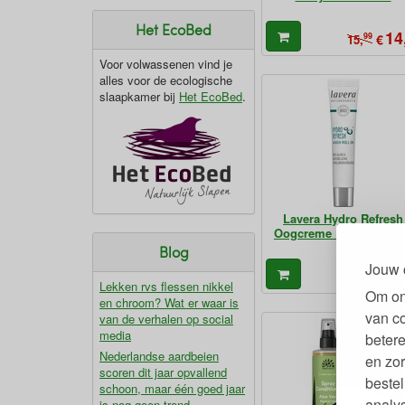
Het EcoBed
14
99
€
15,
Voor volwassenen vind je
alles voor de ecologische
slaapkamer bij
Het EcoBed
.
Lavera Hydro Refresh
Oogcreme Roll-On 15 
Blog
Jouw 
15
€
Lekken rvs flessen nikkel
Om on
en chroom? Wat er waar is
van c
van de verhalen op social
media
betere
Nederlandse aardbeien
en zor
scoren dit jaar opvallend
bestel
schoon, maar één goed jaar
analy
is nog geen trend