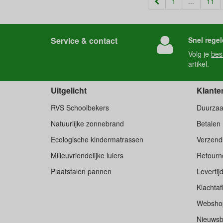
1
...
11
Service & contact
Snel regel
Volg je
bes
artikel.
Uitgelicht
Klante
RVS Schoolbekers
Duurza
Natuurlijke zonnebrand
Betalen
Ecologische kindermatrassen
Verzend
Milieuvriendelijke luiers
Retourne
Plaatstalen pannen
Levertij
Klachtaf
Websho
Nieuwsb