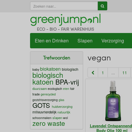
ECO - BIO - FAIR WARENHUIS
Eten en Drinken
Slapen
Verzorging
vegan
Trefwoorden
biokatoen
biologisch
baby
biologisch
1
...
11
katoen
BPA-vrij
duurzaam
fair
ecologisch
eten
trade
gerecycled
gezichtsverzorging
glas
GOTS
huidverzorging
milieuvriendelijk
natuurlijk
slapen
schoonmaken
wol
zero waste
Lavendel Ontspannend
Body Olie 100 ml