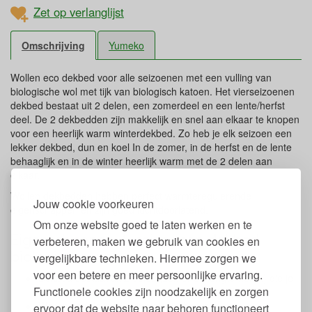
Zet op verlanglijst
Omschrijving
Yumeko
Wollen eco dekbed voor alle seizoenen met een vulling van
biologische wol met tijk van biologisch katoen. Het vierseizoenen
dekbed bestaat uit 2 delen, een zomerdeel en een lente/herfst
deel. De 2 dekbedden zijn makkelijk en snel aan elkaar te knopen
voor een heerlijk warm winterdekbed. Zo heb je elk seizoen een
lekker dekbed, dun en koel In de zomer, in de herfst en de lente
behaaglijk en in de winter heerlijk warm met de 2 delen aan
elkaar.
Wollen dekbedden hebben perfect warmteregulerende
Jouw cookie voorkeuren
eigenschappen en zijn goed luchtdoorlatend.
Om onze website goed te laten werken en te
Eigenschappen 4-seizoenen dekbed
verbeteren, maken we gebruik van cookies en
biologische wol
vergelijkbare technieken. Hiermee zorgen we
voor een betere en meer persoonlijke ervaring.
Dekbed bestaat uit 2 delen (zomer en lengte-herfst) die je
Functionele cookies zijn noodzakelijk en zorgen
weer aan elkaar kunt knopen tot een winterdekbed
Wollen eco dekbed met biologische wol
ervoor dat de website naar behoren functioneert