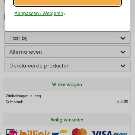
seizoenendekbed
Aanpassen / Weigeren
Keurmerken en labels Yumeko dekbed
biologische wol
Past bij
Alternatieven
Gerelateerde producten
Winkelwagen
Winkelwagen is leeg.
€ 0,00
Subtotaal:
Veilig winkelen