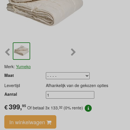
Merk:
Yumeko
Maat
Levertijd
Afhankelijk van de gekozen opties
Aantal
399,
€
95
32
Of betaal 3x
133,
(0% rente)
In winkelwagen