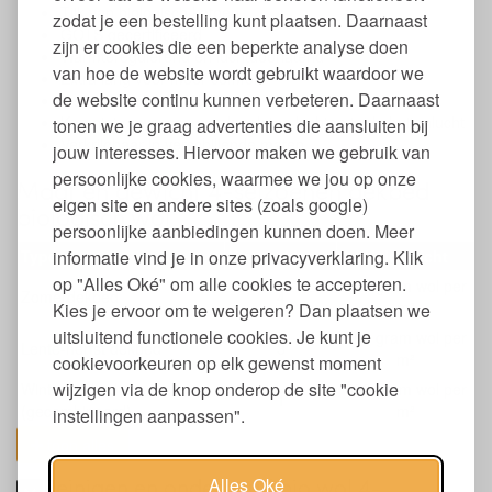
Tijk van biologisch katoen
zodat je een bestelling kunt plaatsen. Daarnaast
GOTS gecertificeerd
zijn er cookies die een beperkte analyse doen
Warmteregulerend en luchtdoorlatend
van hoe de website wordt gebruikt waardoor we
Extra lang voor meer comfort
de website continu kunnen verbeteren. Daarnaast
4 seizoenen dekbed
Kan niet gewassen worden, laten luchten in de buitenlucht
tonen we je graag advertenties die aansluiten bij
Verkrijgbaar in verschillende maten
jouw interesses. Hiervoor maken we gebruik van
persoonlijke cookies, waarmee we jou op onze
Maat en gewicht 4-seizoenen dekbed
eigen site en andere sites (zoals google)
biologisch wol
persoonlijke aanbiedingen kunnen doen. Meer
informatie vind je in onze privacyverklaring. Klik
Type
Warmteklasse
Vulgewicht
op "Alles Oké" om alle cookies te accepteren.
180 gram wol per
Zomerdekbed
4
m²
Kies je ervoor om te weigeren? Dan plaatsen we
uitsluitend functionele cookies. Je kunt je
400 gram wol per
Lente-herfst dekbed
3
m²
cookievoorkeuren op elk gewenst moment
wijzigen via de knop onderop de site "cookie
Winterdekbed
580 gram wol per
1
(gecombineerd)
m²
instellingen aanpassen".
toon alles
Reinigen en onderhoud bio wol 4-
Alles Oké