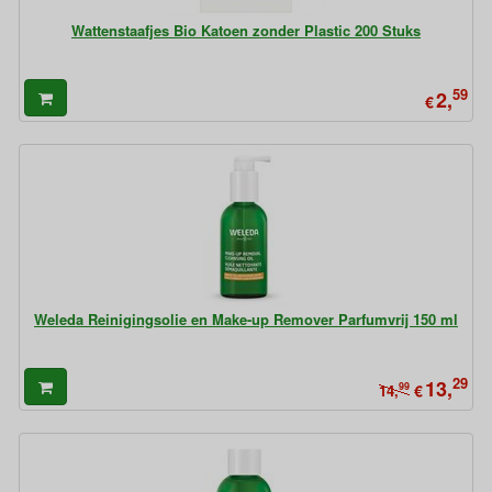
Wattenstaafjes Bio Katoen zonder Plastic 200 Stuks
59
2,
€
Weleda Reinigingsolie en Make-up Remover Parfumvrij 150 ml
29
13,
99
€
14,