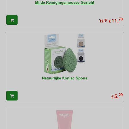
Milde Reinigingsmousse Gezicht
70
11,
99
€
12,
Natuurlijke Konjac Spons
29
5,
€