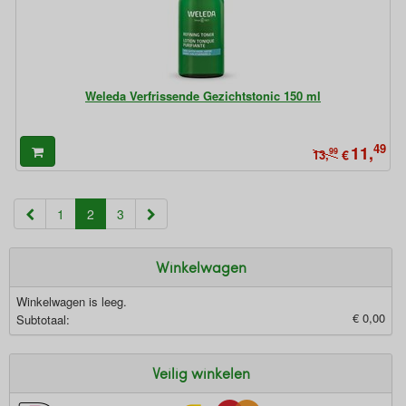
Weleda Verfrissende Gezichtstonic 150 ml
49
11,
99
€
13,
(current)
1
2
3
Winkelwagen
Winkelwagen is leeg.
€ 0,00
Subtotaal:
Veilig winkelen