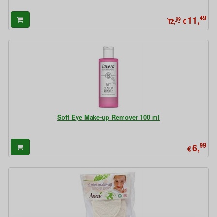
49
11,
99
€
12,
Soft Eye Make-up Remover 100 ml
99
6,
€