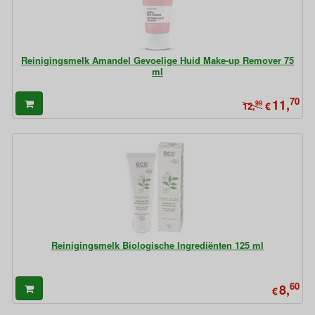
Reinigingsmelk Amandel Gevoelige Huid Make-up Remover 75
ml
70
11,
99
€
12,
Reinigingsmelk Biologische Ingrediënten 125 ml
60
8,
€