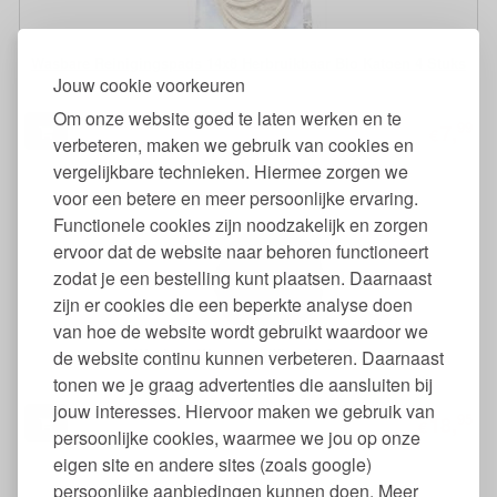
Wasbare Reinigingspads 14x8 Herbruikbaar Bio Katoen 4 Stuks
Jouw cookie voorkeuren
Om onze website goed te laten werken en te
99
7,
€
verbeteren, maken we gebruik van cookies en
vergelijkbare technieken. Hiermee zorgen we
voor een betere en meer persoonlijke ervaring.
Functionele cookies zijn noodzakelijk en zorgen
ervoor dat de website naar behoren functioneert
zodat je een bestelling kunt plaatsen. Daarnaast
zijn er cookies die een beperkte analyse doen
van hoe de website wordt gebruikt waardoor we
Wasbare Wattenschijfjes 10 Stuks
de website continu kunnen verbeteren. Daarnaast
tonen we je graag advertenties die aansluiten bij
jouw interesses. Hiervoor maken we gebruik van
95
18,
€
persoonlijke cookies, waarmee we jou op onze
eigen site en andere sites (zoals google)
persoonlijke aanbiedingen kunnen doen. Meer