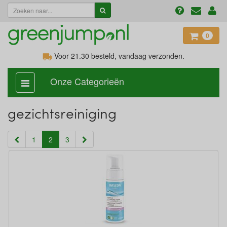
0
Voor 21.30
besteld, vandaag verzonden.
Onze Categorieën
categorie
aan,
uit
gezichtsreiniging
(current)
1
2
3