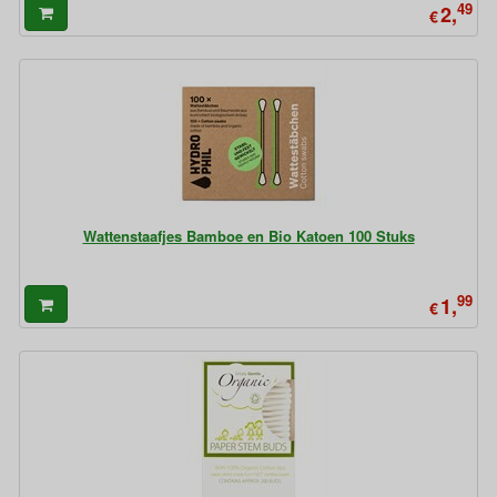
49
2,
€
Wattenstaafjes Bamboe en Bio Katoen 100 Stuks
99
1,
€