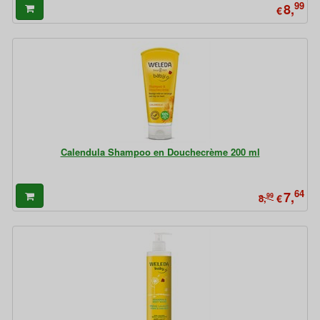
99
8,
€
Calendula Shampoo en Douchecrème 200 ml
64
7,
99
€
8,