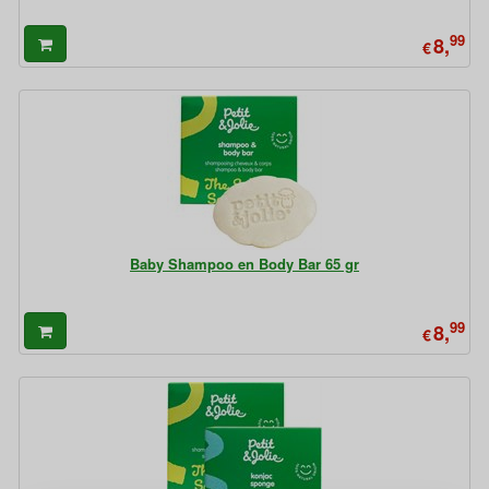
99
8,
€
Baby Shampoo en Body Bar 65 gr
99
8,
€