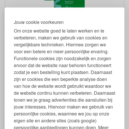
Babyset Shampoo en Body Bar met Konjac Spons Plasticvrij
Jouw cookie voorkeuren
Om onze website goed te laten werken en te
95
10,
95
€
14,
verbeteren, maken we gebruik van cookies en
vergelijkbare technieken. Hiermee zorgen we
voor een betere en meer persoonlijke ervaring.
Functionele cookies zijn noodzakelijk en zorgen
ervoor dat de website naar behoren functioneert
zodat je een bestelling kunt plaatsen. Daarnaast
zijn er cookies die een beperkte analyse doen
van hoe de website wordt gebruikt waardoor we
Basis Sensitiv Moisture & Care Conditioner 200 ml
de website continu kunnen verbeteren. Daarnaast
tonen we je graag advertenties die aansluiten bij
jouw interesses. Hiervoor maken we gebruik van
39
6,
€
persoonlijke cookies, waarmee we jou op onze
eigen site en andere sites (zoals google)
persoonlijke aanbiedingen kunnen doen. Meer