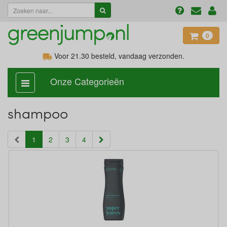
0
Voor 21.30
besteld, vandaag verzonden.
Onze Categorieën
categorie
aan,
uit
shampoo
(current)
1
2
3
4