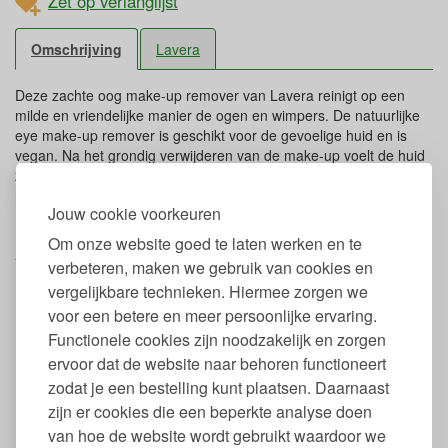
Zet op verlanglijst
Omschrijving
Lavera
Deze zachte oog make-up remover van Lavera reinigt op een
milde en vriendelijke manier de ogen en wimpers. De natuurlijke
eye make-up remover is geschikt voor de gevoelige huid en is
vegan. Na het grondig verwijderen van de make-up voelt de huid
zacht aan, de biologische aloe vera en duindoornextract dragen
hier aan bij.
Jouw cookie voorkeuren
Eigenschappen zachte make-up remover
Om onze website goed te laten werken en te
voor de ogen
verbeteren, maken we gebruik van cookies en
vergelijkbare technieken. Hiermee zorgen we
Inhoud: 100 ml.
Zachte reiniging voor de ogen
voor een betere en meer persoonlijke ervaring.
Vrij van siliconen, minerale olie en microplastics
Functionele cookies zijn noodzakelijk en zorgen
Reinigt op een zachte en natuurlijke manier
ervoor dat de website naar behoren functioneert
Voor de gevoelige huid
zodat je een bestelling kunt plaatsen. Daarnaast
Laat de huid zacht aanvoelen
zijn er cookies die een beperkte analyse doen
Gemaakt in Duitsland
Vegan
van hoe de website wordt gebruikt waardoor we