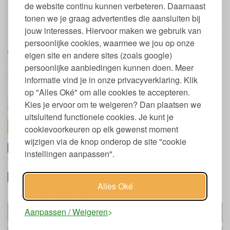
Natrue keurmerk
de website continu kunnen verbeteren. Daarnaast
tonen we je graag advertenties die aansluiten bij
Gebruik Lavera natuurlijke vegan reiniging
jouw interesses. Hiervoor maken we gebruik van
Doe een klein beetje remover op een wattenschijfje of make-up
persoonlijke cookies, waarmee we jou op onze
doekje en veeg voorzichtig over de oogleden en wimpers tot de
eigen site en andere sites (zoals google)
make-up helemaal verwijderd is.
persoonlijke aanbiedingen kunnen doen. Meer
Voor een zachte en milde reiniging: Doe een beetje make-up
informatie vind je in onze privacyverklaring. Klik
remover op een nat wattenschijfje, leg hem op de oogleden, druk
op "Alles Oké" om alle cookies te accepteren.
zachtjes en verwijder na de 3 sec. de oogmake-up in een
Kies je ervoor om te weigeren? Dan plaatsen we
beweging.
uitsluitend functionele cookies. Je kunt je
toon alles
cookievoorkeuren op elk gewenst moment
wijzigen via de knop onderop de site "cookie
Ingrediënten Lavera eye make-up
instellingen aanpassen".
verwijderaar
Keurmerken en labels Lavera Soft eye
Alles Oké
make-up remover
Aanpassen / Weigeren
Past bij