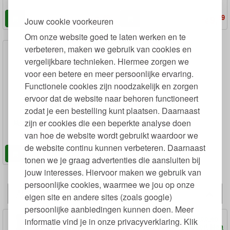
49
19
8,
9,
€
€
Jouw cookie voorkeuren
Om onze website goed te laten werken en te
verbeteren, maken we gebruik van cookies en
vergelijkbare technieken. Hiermee zorgen we
voor een betere en meer persoonlijke ervaring.
Functionele cookies zijn noodzakelijk en zorgen
ervoor dat de website naar behoren functioneert
zodat je een bestelling kunt plaatsen. Daarnaast
zijn er cookies die een beperkte analyse doen
Men Sensitiv Scheerschuim
Foam 150 ml
van hoe de website wordt gebruikt waardoor we
de website continu kunnen verbeteren. Daarnaast
89
6,
€
tonen we je graag advertenties die aansluiten bij
jouw interesses. Hiervoor maken we gebruik van
persoonlijke cookies, waarmee we jou op onze
Alternatieven
eigen site en andere sites (zoals google)
persoonlijke aanbiedingen kunnen doen. Meer
2-in-1 Shampoo en
2-in-1 Shampoo en
informatie vind je in onze privacyverklaring. Klik
Body Wash Anti-roos
Body Wash Sport Man