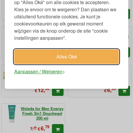
op "Alles Oké" om alle cookies te accepteren.
Man
Kies je ervoor om te weigeren? Dan plaatsen we
95
95
12,
11,
€
€
uitsluitend functionele cookies. Je kunt je
cookievoorkeuren op elk gewenst moment
wijzigen via de knop onderop de site "cookie
Active Fresh
Douchegel en
Douchegel Man 200 ml
Shampoo Man 200 ml
instellingen aanpassen".
99
99
6,
8,
49
€
€
7,
Alles Oké
Douchegel Super
Super Leaves Body
Aanpassen / Weigeren
Leaves 473 ml
Soap Bar 113 gr
90
95
12,
6,
€
€
Weleda for Men Energy
Fresh 3in1 Douchegel
200 ml
79
6,
49
€
7,