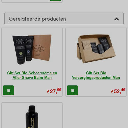
Gerelateerde producten
Gift Set Bio Scheercrème en
Gift Set Bio
After Shave Balm Man
Verzorgingsproducten Man
99
49
27,
52,
€
€