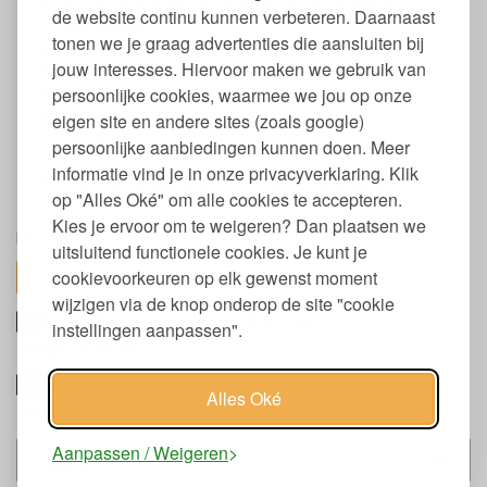
Vrij van parabenen, siliconen en minerale oliën en
de website continu kunnen verbeteren. Daarnaast
microplastics
tonen we je graag advertenties die aansluiten bij
Vegan
jouw interesses. Hiervoor maken we gebruik van
Dierproef vrij
Gemaakt in Duitsland
persoonlijke cookies, waarmee we jou op onze
Natrue gecertificeerd
eigen site en andere sites (zoals google)
Verkrijgbaar in verschillende matte kleuren
persoonlijke aanbiedingen kunnen doen. Meer
informatie vind je in onze privacyverklaring. Klik
Gebruik Signature Colour Eyeshadow
op "Alles Oké" om alle cookies te accepteren.
Breng aan op het ooglid met je schone vingertoppen of een
Kies je ervoor om te weigeren? Dan plaatsen we
kwastje.
uitsluitend functionele cookies. Je kunt je
cookievoorkeuren op elk gewenst moment
toon alles
wijzigen via de knop onderop de site "cookie
Ingrediënten natuurlijke Lavera
instellingen aanpassen".
oogschaduw
Keurmerken en labels natuurlijke
Alles Oké
oogschaduw Lavera
Aanpassen / Weigeren
Past bij