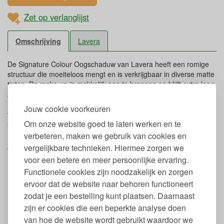
Zet op verlanglijst
Omschrijving
Lavera
De Signature Colour Oogschaduw van Lavera heeft een romige
structuur die moeiteloos mengt en is verkrijgbaar in diverse matte
tinten. De make-up is makkelijk aan te brengen en blijft extra lang
zitten zonder ophoping in de oogplooi. De eyeshadow bevat
100% natuurlijke ingrediënten zoals biologische amandelolie en
Jouw cookie voorkeuren
vitamine E. De Signature Colour Eyeshadow is vegan, vrij van
Om onze website goed te laten werken en te
siliconen, minerale oliën en microplastics.
verbeteren, maken we gebruik van cookies en
De natuurlijke oogschaduw is dermatologisch getest en geschikt
vergelijkbare technieken. Hiermee zorgen we
voor contactlensdragers. De matte tinten oogschaduw van Lavera
hebben een Natrue certificering.
voor een betere en meer persoonlijke ervaring.
Functionele cookies zijn noodzakelijk en zorgen
Eigenschappen Ultra glitter eyeshadow
ervoor dat de website naar behoren functioneert
zodat je een bestelling kunt plaatsen. Daarnaast
Inhoud: 2 gr.
Romige textuur die makkelijk aanbrengt en mengt
zijn er cookies die een beperkte analyse doen
Natuurlijke ingrediënten
van hoe de website wordt gebruikt waardoor we