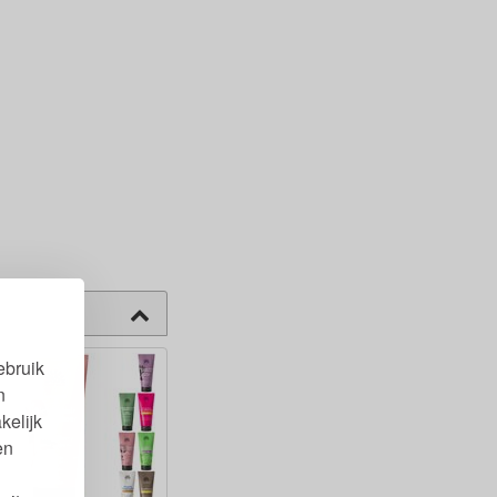
ebruik
n
kelijk
en