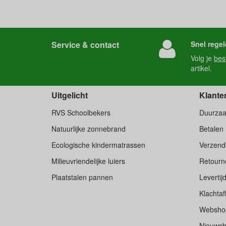
Service & contact
Snel regel
Volg je
bes
artikel.
Uitgelicht
Klante
RVS Schoolbekers
Duurza
Natuurlijke zonnebrand
Betalen
Ecologische kindermatrassen
Verzend
Milieuvriendelijke luiers
Retourne
Plaatstalen pannen
Levertij
Klachtaf
Websho
Nieuwsb