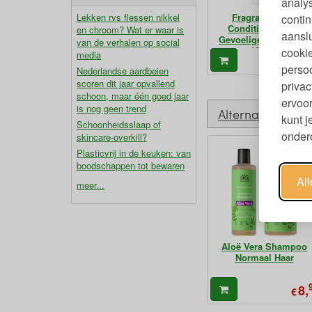
analy
Fragrance Free
Lekken rvs flessen nikkel
contin
Conditioner voor
en chroom? Wat er waar is
aanslu
Gevoelige Hoofdhuid
van de verhalen op social
180 ml
cookie
media
10,
€
persoo
Nederlandse aardbeien
scoren dit jaar opvallend
privac
schoon, maar één goed jaar
ervoor
is nog geen trend
Alternatieven
kunt 
Schoonheidsslaap of
ondero
skincare-overkill?
Plasticvrij in de keuken: van
boodschappen tot bewaren
Al
meer...
Aloë Vera Shampoo
Normaal Haar
8,
€