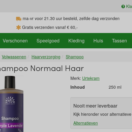
Kla
ma-vr voor 21.30
uur
besteld, zelfde dag verzonden
Gratis verzenden vanaf € 60,-
Verschonen
Speelgoed
Kleding
Huis
Tassen
Volwassenen
Haarverzorging
Shampoo
hampoo Normaal Haar
Merk:
Urtekram
Inhoud
250 ml
Nooit meer leverbaar
Kijk hieronder voor alternatiev
Alternatieven