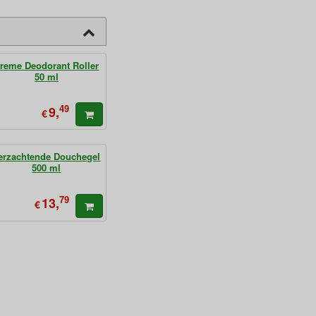
reme Deodorant Roller
50 ml
49
9,
€
erzachtende Douchegel
500 ml
79
13,
€