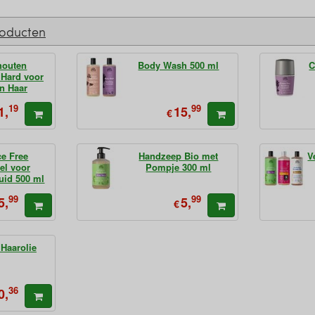
roducten
houten
Body Wash 500 ml
C
 Hard voor
jn Haar
19
99
1,
15,
€
ce Free
Handzeep Bio met
V
el voor
Pompje 300 ml
uid 500 ml
99
99
5,
5,
€
Haarolie
36
0,