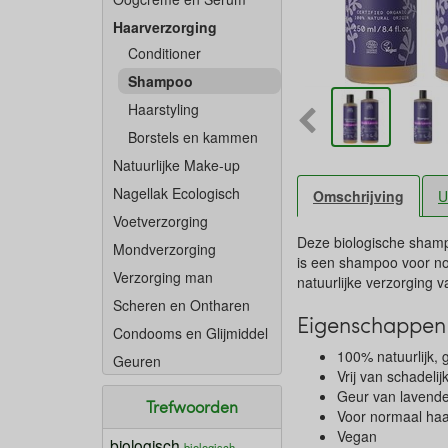
Haarverzorging
Conditioner
Shampoo
Haarstyling
Borstels en kammen
Natuurlijke Make-up
Nagellak Ecologisch
Omschrijving
U
Voetverzorging
Deze biologische shamp
Mondverzorging
is een shampoo voor no
Verzorging man
natuurlijke verzorging 
Scheren en Ontharen
Eigenschappen
Condooms en Glijmiddel
100% natuurlijk,
Geuren
Vrij van schadelij
Geur van lavende
Trefwoorden
Voor normaal ha
Vegan
biologisch
biologisch