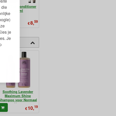
site
Natuurlijke Conditioner
 die
180 ml
nlijke
oogle)
59
8,
€
nze
Kies je
es. Je
p
Soothing Lavender
Maximum Shine
Shampoo voor Normaal
Haar
19
10,
€