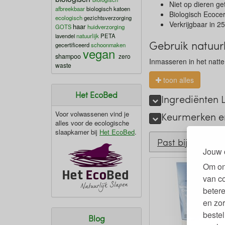
Niet op dieren ge
afbreekbaar
biologisch katoen
Biologisch Ecoce
ecologisch
gezichtsverzorging
Verkrijgbaar in 2
haar
GOTS
huidverzorging
lavendel
natuurlijk
PETA
Gebruik natuur
gecertificeerd
schoonmaken
vegan
shampoo
zero
Inmasseren in het natte
waste
toon alles
Het EcoBed
Ingrediënten
Voor volwassenen vind je
Keurmerken e
alles voor de ecologische
slaapkamer bij
Het EcoBed
.
Past bij
Jouw 
Om on
van c
betere
en zor
bestel
Blog