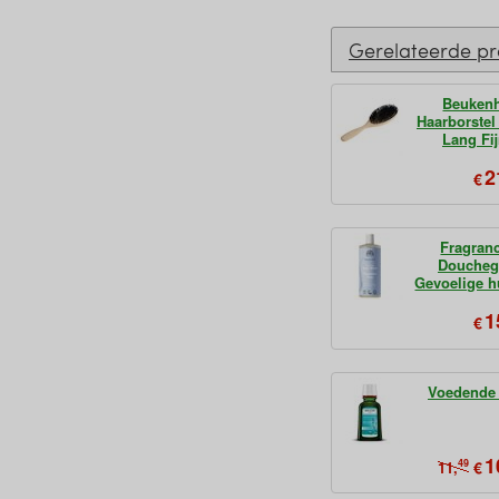
Gerelateerde p
Beuken
Haarborstel
Lang Fi
2
€
Fragran
Doucheg
Gevoelige h
1
€
Voedende 
1
49
€
11,