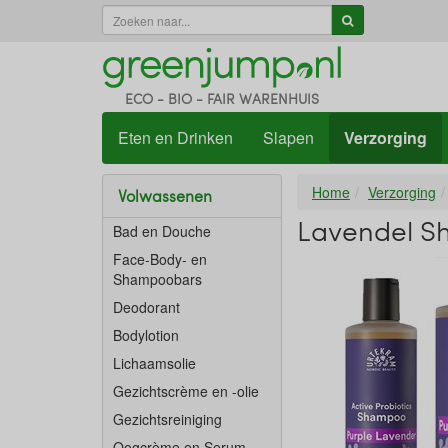
ECO - BIO - FAIR WARENHUIS
Eten en Drinken
Slapen
Verzorging
Home
Verzorging
Volwassenen
Lavendel S
Bad en Douche
Face-Body- en
Shampoobars
Deodorant
Bodylotion
Lichaamsolie
Gezichtscrème en -olie
Gezichtsreiniging
Oogcrème en Serum