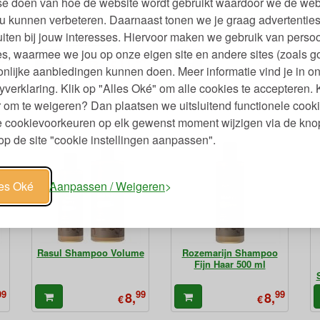
se doen van hoe de website wordt gebruikt waardoor we de web
Haver Herstellende
Leave in Conditioner
u kunnen verbeteren. Daarnaast tonen we je graag advertenties
Conditioner Beschadigd
Spray 250 ml
iten bij jouw interesses. Hiervoor maken we gebruik van persoo
Haar 200 ml
s, waarmee we jou op onze eigen site en andere sites (zoals g
09
24
59
11,
8,
49
€
€
12,
nlijke aanbiedingen kunnen doen. Meer informatie vind je in o
yverklaring. Klik op "Alles Oké" om alle cookies te accepteren. 
 om te weigeren? Dan plaatsen we uitsluitend functionele cooki
je cookievoorkeuren op elk gewenst moment wijzigen via de kno
p de site "cookie instellingen aanpassen".
les Oké
Aanpassen / Weigeren
Rasul Shampoo Volume
Rozemarijn Shampoo
Fijn Haar 500 ml
99
99
99
8,
8,
€
€