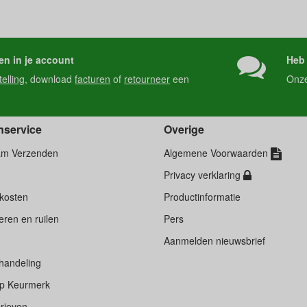
en in je account
Heb 
telling
, download
facturen
of
retourneer
een
Onz
nservice
Overige
am Verzenden
Algemene Voorwaarden
Privacy verklaring
kosten
Productinformatie
ren en ruilen
Pers
d
Aanmelden nieuwsbrief
handeling
p Keurmerk
rieven