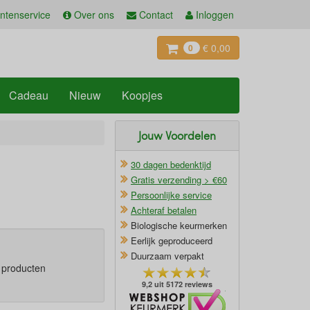
ntenservice
Over ons
Contact
Inloggen
€ 0,00
0
Cadeau
Nieuw
Koopjes
Jouw Voordelen
30 dagen bedenktijd
Gratis verzending > €60
Persoonlijke service
Achteraf betalen
Biologische keurmerken
Eerlijk geproduceerd
Duurzaam verpakt
e producten
9,2 uit 5172 reviews
Oficieel Partner van Webshopkeurmerk