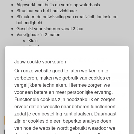
Afgewerkt met beits en vernis op waterbasis
Structuur van het hout zichtbaar
Stimuleert de ontwikkeling van creativiteit, fantasie en
behendigheid
Geschikt voor kinderen vanaf 3 jaar
Verkrijgbaar in 2 maten:
Klein
Groot
Specificaties stapel regenboog van
Jouw cookie voorkeuren
rubberhout
Om onze website goed te laten werken en te
Aantal
verbeteren, maken we gebruik van cookies en
Afmeting
Gewicht
onderdelen
vergelijkbare technieken. Hiermee zorgen we
Kleine
voor een betere en meer persoonlijke ervaring.
7 bogen
22 x 11 x 5 cm.
600 gr.
regenboog
Functionele cookies zijn noodzakelijk en zorgen
Grote
35,8 x 16,5 x 7,3
ervoor dat de website naar behoren functioneert
11 bogen
1600 gr.
regenboog
cm.
zodat je een bestelling kunt plaatsen. Daarnaast
toon alles
zijn er cookies die een beperkte analyse doen
van hoe de website wordt gebruikt waardoor we
Afwerking duurzaam houten regenboog