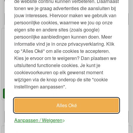
de website continu kunnen verbeteren. Daarnaast
naturel van Bigjigs
tonen we je graag advertenties die aansluiten bij
jouw interesses. Hiervoor maken we gebruik van
Alternatieven
persoonlijke cookies, waarmee we jou op onze
eigen site en andere sites (zoals google)
persoonlijke aanbiedingen kunnen doen. Meer
informatie vind je in onze privacyverklaring. Klik
op "Alles Oké" om alle cookies te accepteren.
Kies je ervoor om te weigeren? Dan plaatsen we
uitsluitend functionele cookies. Je kunt je
cookievoorkeuren op elk gewenst moment
Stapel Regenboog van
wijzigen via de knop onderop de site "cookie
Rubberhout Klein
instellingen aanpassen".
95
17,
49
€
24,
Alles Oké
Gerelateerde producten
Aanpassen / Weigeren