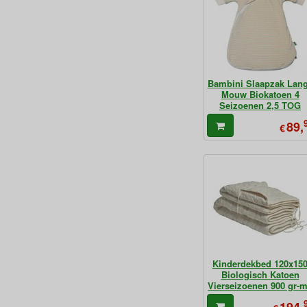
Bambini Slaapzak Lan
Mouw Biokatoen 4
Seizoenen 2,5 TOG
89,
€
Kinderdekbed 120x15
Biologisch Katoen
Vierseizoenen 900 gr-
194,