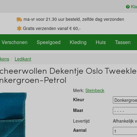
Kla
ma-vr voor 21.30
uur
besteld, zelfde dag verzonden
Gratis verzenden vanaf € 60,-
Verschonen
Speelgoed
Kleding
Huis
Tassen
kens
Ledikant
Scheerwollen Dekentje Oslo Tweekle
nkergroen-Petrol
Merk:
Steinbeck
Kleur
Maat
Levertijd
Afhankelijk 
Aantal