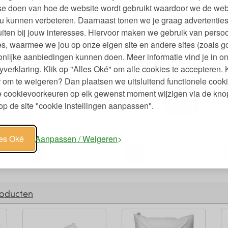
 labels Steinbeck
se doen van hoe de website wordt gebruikt waardoor we de web
u kunnen verbeteren. Daarnaast tonen we je graag advertenties
iten bij jouw interesses. Hiervoor maken we gebruik van persoo
s, waarmee we jou op onze eigen site en andere sites (zoals g
nlijke aanbiedingen kunnen doen. Meer informatie vind je in o
yverklaring. Klik op "Alles Oké" om alle cookies te accepteren. 
 om te weigeren? Dan plaatsen we uitsluitend functionele cooki
je cookievoorkeuren op elk gewenst moment wijzigen via de kno
p de site "cookie instellingen aanpassen".
en
Biologisch Scheerwollen
Biologisch Wollen
Dekentje Coburg- 3
Dekentje Ökolana
les Oké
Aanpassen / Weigeren
Maten
Tweekleurig - 3 Maten
95
95
95
59,
59,
€
€
roducten