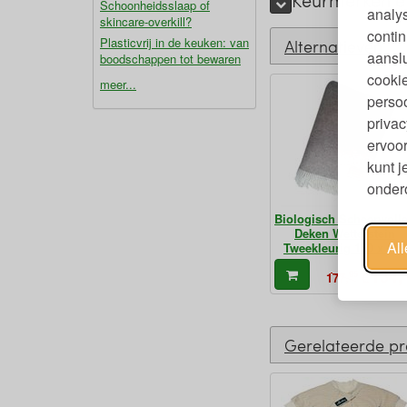
Keurmerken en
Schoonheidsslaap of
analy
skincare-overkill?
contin
Plasticvrij in de keuken: van
Alternatieven
aanslu
boodschappen tot bewaren
cookie
meer...
persoo
privac
ervoor
kunt 
ondero
Biologisch Scheerwoll
Deken Wetterstein
Al
Tweekleurig 150 x 210
134,
95
€
177,
Gerelateerde p