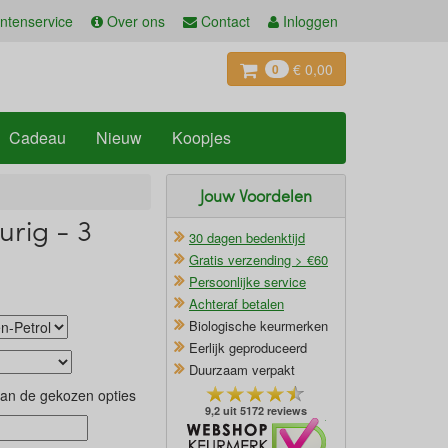
ntenservice
Over ons
Contact
Inloggen
€ 0,00
0
Cadeau
Nieuw
Koopjes
Jouw Voordelen
urig - 3
30 dagen bedenktijd
Gratis verzending > €60
Persoonlijke service
Achteraf betalen
Biologische keurmerken
Eerlijk geproduceerd
Duurzaam verpakt
van de gekozen opties
9,2 uit 5172 reviews
Oficieel Partner van Webshopkeurmerk