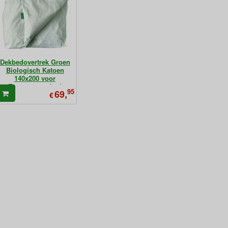
Dekbedovertrek Groen
Biologisch Katoen
140x200 voor
Eenpersoonsbed
95
69,
€