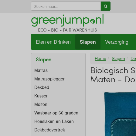
ECO - BIO - FAIR WARENHUIS
Eten en Drinken
Slapen
Verzorging
Home
Slapen
De
Slapen
Biologisch 
Matras
Maten - Do
Matrasoplegger
Dekbed
Kussen
Molton
Wasbaar op 60 graden
Hoeslaken en Laken
Dekbedovertrek