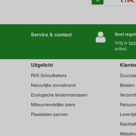
€
Service & contact
Snel regel
Volg je
bes
artikel.
Uitgelicht
Klante
RVS Schoolbekers
Duurza
Natuurlijke zonnebrand
Betalen
Ecologische kindermatrassen
Verzend
Milieuvriendelijke luiers
Retourne
Plaatstalen pannen
Levertij
Klachtaf
Websho