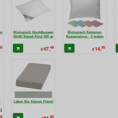
ge
Biologisch Hoofdkussen
Biologisch Katoenen
50x60 Kapok Kind 400 gr
Kussensloop - 3 maten
95
49
95
47,
14,
€
€
0
Laken Bio Katoen Flanel
m2
95
95
84,