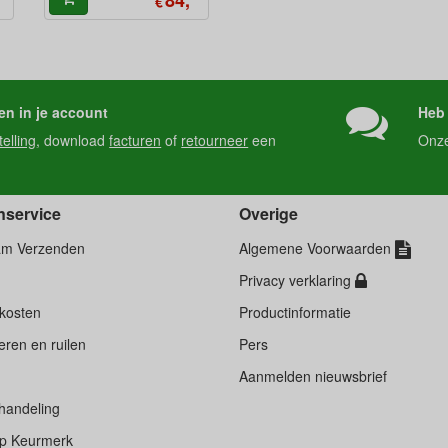
€
en in je account
Heb 
telling
, download
facturen
of
retourneer
een
Onz
nservice
Overige
am Verzenden
Algemene Voorwaarden
Privacy verklaring
kosten
Productinformatie
ren en ruilen
Pers
d
Aanmelden nieuwsbrief
handeling
p Keurmerk