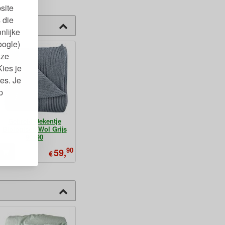
site
 die
nlijke
oogle)
nze
Kies je
es. Je
p
Gebreid Dekentje
Biologisch Wol Grijs
90x90
90
59,
€