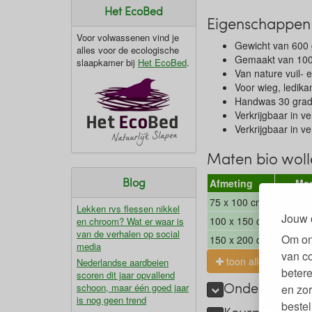
Het EcoBed
Eigenschappen 
Voor volwassenen vind je
Gewicht van 600
alles voor de ecologische
Gemaakt van 100
slaapkamer bij
Het EcoBed
.
Van nature vuil- 
Voor wieg, ledika
Handwas 30 gra
Verkrijgbaar in v
Verkrijgbaar in v
Maten bio woll
Blog
Afmeting
Ma
75 x 100 cm.
Wie
Lekken rvs flessen nikkel
Jouw 
100 x 150 cm.
Ledik
en chroom? Wat er waar is
van de verhalen op social
Om on
150 x 200 cm.
Eenper
media
van c
toon alles
Nederlandse aardbeien
betere
scoren dit jaar opvallend
Onderhoud St
schoon, maar één goed jaar
en zor
is nog geen trend
bestel