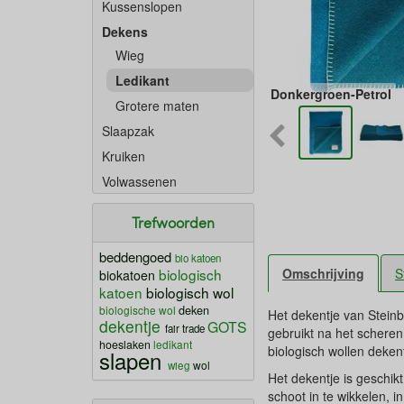
Kussenslopen
Dekens
Wieg
Ledikant
Donkergroen-Petrol
Grotere maten
Slaapzak
Kruiken
Volwassenen
Trefwoorden
beddengoed
bio katoen
biologisch
Omschrijving
S
biokatoen
katoen
biologisch wol
deken
biologische wol
Het dekentje van Steinbe
dekentje
GOTS
fair trade
gebruikt na het schere
hoeslaken
ledikant
biologisch wollen deken
slapen
wieg
wol
Het dekentje is geschikt
schoot in te wikkelen, i