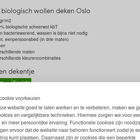
biologisch wollen deken Oslo
 gr/m2
% biologische scheerwol kbT
en bacteriewerend, wassen is bijna niet nodig
nt, eenpersoonsbed (in drie maten)
den
erschillende maten
erschillende kleurencombinaties
en dekentje
at
Gewicht
g
450 gr.
cookie voorkeuren
ant
900 gr.
ze website goed te laten werken en te verbeteren, maken we g
soons
1800 gr.
ookies en vergelijkbare technieken. Hiermee zorgen we voor ee
 en meer persoonlijke ervaring. Functionele cookies zijn noodza
einbeck wollen deken
gen ervoor dat de website naar behoren functioneert zodat je e
ling kunt plaatsen. Daarnaast zijn er cookies die een beperkte