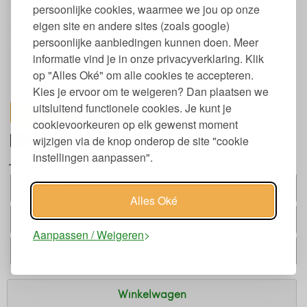
persoonlijke cookies, waarmee we jou op onze
Maten kussensloop biokatoen
eigen site en andere sites (zoals google)
De biokatoenen kussensloop is verkrijgbaar in 3 maten:
persoonlijke aanbiedingen kunnen doen. Meer
informatie vind je in onze privacyverklaring. Klik
40 x 60 cm.
50 x 60 cm.
op "Alles Oké" om alle cookies te accepteren.
60 x 70 cm.
Kies je ervoor om te weigeren? Dan plaatsen we
uitsluitend functionele cookies. Je kunt je
toon alles
cookievoorkeuren op elk gewenst moment
Keurmerken en labels kussensloop Green
wijzigen via de knop onderop de site "cookie
Jump
instellingen aanpassen".
Past bij
Alles Oké
Alternatieven
Aanpassen / Weigeren
Gerelateerde producten
Winkelwagen