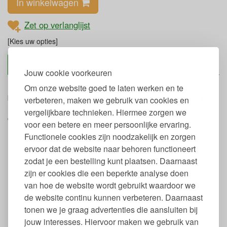
In winkelwagen
Zet op verlanglijst
[Kies uw opties]
Omschrijving
Green Jump
Jouw cookie voorkeuren
Om onze website goed te laten werken en te
Kussensloop gemaakt van GOTS-gecertificeerd katoen. De
biologisch katoenen kussensloop is leverbaar in drie maten. Deze
verbeteren, maken we gebruik van cookies en
maten zijn 40 x 60 centimeter, 50 x 60 centimeter en 60 x 70
vergelijkbare technieken. Hiermee zorgen we
centimeter. De kussenslopen zijn geproduceerd in Slovenië.
voor een betere en meer persoonlijke ervaring.
Functionele cookies zijn noodzakelijk en zorgen
Eigenschappen biologisch katoenen
ervoor dat de website naar behoren functioneert
kussensloop
zodat je een bestelling kunt plaatsen. Daarnaast
Van 100% biologisch katoen
zijn er cookies die een beperkte analyse doen
GOTS gecertificeerd
van hoe de website wordt gebruikt waardoor we
Sluit met een overslag
de website continu kunnen verbeteren. Daarnaast
Wasbaar op 40 graden
Kan niet in de droger
tonen we je graag advertenties die aansluiten bij
Kan gestreken worden
jouw interesses. Hiervoor maken we gebruik van