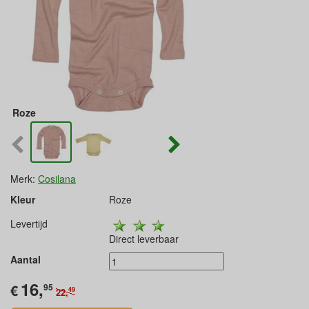
Roze
Merk:
Cosilana
Kleur
Roze
Levertijd
Direct leverbaar
Aantal
16,
€
95
49
22,