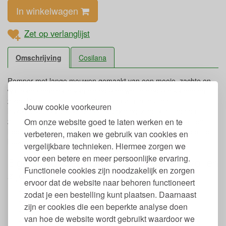
In winkelwagen
Zet op verlanglijst
Omschrijving
Cosilana
Romper met lange mouwen gemaakt van een mooie, zachte en
wasbare combinatie van biologische wol, biologisch katoen en
zijde. Deze rompertjes van Cosilana zijn milieu- en
Jouw cookie voorkeuren
huidvriendelijk,ze voldoen aan de ecologische richtlijnen en
Om onze website goed te laten werken en te
zijn GOTS gecertificeerd. De romper voelt heel soepel aan en
heeft een envelop hals sluiting en is ook fijn voor kindjes die niet
verbeteren, maken we gebruik van cookies en
houden van het dragen val kleding van wol.
vergelijkbare technieken. Hiermee zorgen we
voor een betere en meer persoonlijke ervaring.
Eigenschappen rompers biokatoen, wol en
Functionele cookies zijn noodzakelijk en zorgen
zijde
ervoor dat de website naar behoren functioneert
Gemaakt van 45% katoen, 35% wol, 20% zijde
zodat je een bestelling kunt plaatsen. Daarnaast
GOTS gecertificeerd
zijn er cookies die een beperkte analyse doen
Envelop hals sluiting
van hoe de website wordt gebruikt waardoor we
Nikkelvrije drukknoopjes