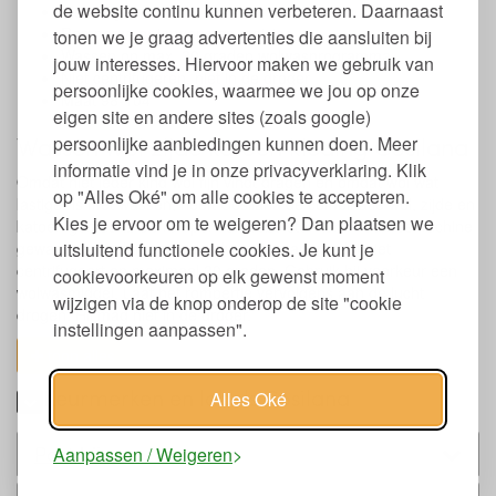
de website continu kunnen verbeteren. Daarnaast
Met lange mouw
Romper voor jongens en meisjes
tonen we je graag advertenties die aansluiten bij
Wassen op max. 30 graden wolwasprogramma
jouw interesses. Hiervoor maken we gebruik van
Niet centrifugeren, niet in de droger
persoonlijke cookies, waarmee we jou op onze
Maat 98-104
eigen site en andere sites (zoals google)
Wassen wol zijde katoen kleding Cosilana
persoonlijke aanbiedingen kunnen doen. Meer
informatie vind je in onze privacyverklaring. Klik
Omdat niet ieder kind wol fijn vindt dragen en omdat wol wat
op "Alles Oké" om alle cookies te accepteren.
lastiger is met wassen, heeft Cosilana de combinatie wol, zijde en
Kies je ervoor om te weigeren? Dan plaatsen we
katoen gemaakt. De romper van deze stof kan in de wasmachine
uitsluitend functionele cookies. Je kunt je
gewassen worden op een wolwasprogramma dat niet
centrifugeert op maximaal 30 graden. Gebruik bij voorkeur een
cookievoorkeuren op elk gewenst moment
wolwasmiddel. Laat het rompertje vervolgens aan de lucht
wijzigen via de knop onderop de site "cookie
drogen. Hij mag niet in de droger.
instellingen aanpassen".
toon alles
Keurmerken en labels Cosilana
Alles Oké
Past bij
Aanpassen / Weigeren