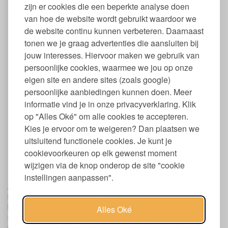
zijn er cookies die een beperkte analyse doen
bio wol en zijde korte mouw
van hoe de website wordt gebruikt waardoor we
70% biologische merinowol en 30% zijde
de website continu kunnen verbeteren. Daarnaast
GOTS gecertificeerd
tonen we je graag advertenties die aansluiten bij
Overslag sluiting met drukknoopjes voor gemakkelijk aan-
jouw interesses. Hiervoor maken we gebruik van
en uittrekken
persoonlijke cookies, waarmee we jou op onze
Lange mouwen
Vocht- en warmte regulerend
eigen site en andere sites (zoals google)
Ademend en zacht
persoonlijke aanbiedingen kunnen doen. Meer
Wasbaar op 30 graden, na het wassen voorzichtig in vorm
informatie vind je in onze privacyverklaring. Klik
trekken
op "Alles Oké" om alle cookies te accepteren.
Niet in de droger
Kies je ervoor om te weigeren? Dan plaatsen we
Verkrijgbaar in 3 maten 50 t/m 80
uitsluitend functionele cookies. Je kunt je
Keurmerken en labels Popolini
cookievoorkeuren op elk gewenst moment
wijzigen via de knop onderop de site "cookie
Global Organic Textile Standard (GOTS)
instellingen aanpassen".
Alle producten van Popolini zijn GOTS gecertificeerd. Het GOTS
keurmerk is wereldwijd het toonaangevende keurmerk voor
biologische textielverwerking. De strenge eisen die GOTS
Alles Oké
stelt aan de volledige keten, vanaf het katoenzaadje tot aan het
eindproduct, garandeert de biologische status van het textiel en