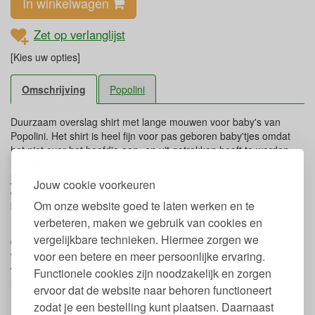
In winkelwagen
Zet op verlanglijst
[Kies uw opties]
Omschrijving
Popolini
Duurzaam overslag shirt met lange mouwen voor baby's van
Popolini. Het shirt is heel fijn voor pas geboren baby'tjes omdat
het niet over het hoofdje aan- en uit getrokken hoeft te worden.
Door de rij met drukkers aan de voorkant trek je het makkelijk bij
jouw kindje aan. Het shirt is gemaakt van natuurlijke GOTS
Jouw cookie voorkeuren
gecertificeerde materialen zonder schadelijke stoffen wat extra
Om onze website goed te laten werken en te
belangrijk is bij kindjes met een gevoelige huid.
verbeteren, maken we gebruik van cookies en
Door de fijne rib structuur blijft het rompertje mooi in vorm na het
vergelijkbare technieken. Hiermee zorgen we
dragen en wassen. De wol heeft temperatuur- en
voor een betere en meer persoonlijke ervaring.
vochtregulerende eigenschappen en voelt daardoor warm in de
winter en koel in de zomer. De zijde zorgt ervoor dat het shirtje
Functionele cookies zijn noodzakelijk en zorgen
lekker zacht aanvoelt.
ervoor dat de website naar behoren functioneert
zodat je een bestelling kunt plaatsen. Daarnaast
Eigenschappen shirt met overslag GOTS