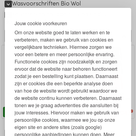
Wasvoorschriften Bio Wol
Keurmerken en labels Living Crafts
duurzame kleding
Jouw cookie voorkeuren
Om onze website goed te laten werken en te
Past bij
verbeteren, maken we gebruik van cookies en
vergelijkbare technieken. Hiermee zorgen we
voor een betere en meer persoonlijke ervaring.
Functionele cookies zijn noodzakelijk en zorgen
ervoor dat de website naar behoren functioneert
zodat je een bestelling kunt plaatsen. Daarnaast
zijn er cookies die een beperkte analyse doen
van hoe de website wordt gebruikt waardoor we
Hemd Ronde Hals Biologische
Longsleeve Ronde Hals
de website continu kunnen verbeteren. Daarnaast
Wol en Biokatoen Vrouw
Biologische Wol en Biokatoen
Vrouw
tonen we je graag advertenties die aansluiten bij
99
99
34,
34,
jouw interesses. Hiervoor maken we gebruik van
€
€
persoonlijke cookies, waarmee we jou op onze
eigen site en andere sites (zoals google)
persoonlijke aanbiedingen kunnen doen. Meer
Alternatieven