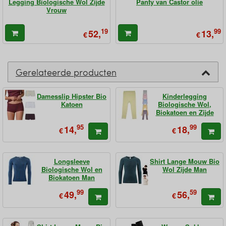
Legging Biologische Wol Zijde
Panty van Castor olie
Vrouw
19
99
52,
13,
€
€
Gerelateerde producten
Damesslip Hipster Bio
Kinderlegging
Katoen
Biologische Wol,
Biokatoen en Zijde
95
99
14,
18,
€
€
Longsleeve
Shirt Lange Mouw Bio
Biologische Wol en
Wol Zijde Man
Biokatoen Man
99
59
49,
56,
€
€