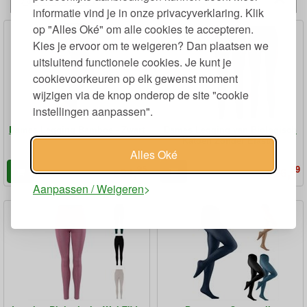
informatie vind je in onze privacyverklaring. Klik
op "Alles Oké" om alle cookies te accepteren.
Kies je ervoor om te weigeren? Dan plaatsen we
uitsluitend functionele cookies. Je kunt je
cookievoorkeuren op elk gewenst moment
wijzigen via de knop onderop de site "cookie
instellingen aanpassen".
Dames Legging Bamboe - Zwart
Dames Legging van Biologisch
Katoen Zonder Elastan
Alles Oké
95
99
24,
26,
€
€
Aanpassen / Weigeren