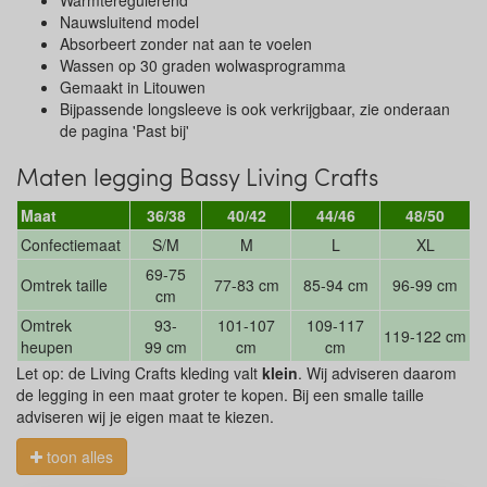
Warmteregulerend
Nauwsluitend model
Absorbeert zonder nat aan te voelen
Wassen op 30 graden wolwasprogramma
Gemaakt in Litouwen
Bijpassende longsleeve is ook verkrijgbaar, zie onderaan
de pagina 'Past bij'
Maten legging Bassy Living Crafts
Maat
36/38
40/42
44/46
48/50
Confectiemaat
S/M
M
L
XL
69-75
Omtrek taille
77-83 cm
85-94 cm
96-99 cm
cm
Omtrek
93-
101-107
109-117
119-122 cm
heupen
99 cm
cm
cm
Let op: de Living Crafts kleding valt
klein
. Wij adviseren daarom
de legging in een maat groter te kopen. Bij een smalle taille
adviseren wij je eigen maat te kiezen.
toon alles