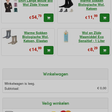
Shirt Lange Mouw Bio
Warme Sokken
Wol Zijde Vrouw
Biologische Wol,
Katoen
79
99
54,
11,
€
€
Warme Sokken
Wol en Zijde
Biologische Wol,
Wasmiddel Eco
Katoen, Elastan
Sensitief - 1 Liter
99
29
14,
8,
€
€
Winkelwagen
Winkelwagen is leeg.
€ 0,00
Subtotaal:
Veilig winkelen