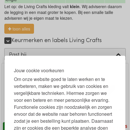
Let op: de Living Crafts kleding valt
klein
. Wij adviseren daarom
de legging in een maat groter te kopen. Bij een smalle taille
adviseren wij je eigen maat te kiezen.
toon alles
Keurmerken en labels Living Crafts
Past bij
Jouw cookie voorkeuren
Om onze website goed te laten werken en te
verbeteren, maken we gebruik van cookies en
vergelijkbare technieken. Hiermee zorgen we
voor een betere en meer persoonlijke ervaring.
Functionele cookies zijn noodzakelijk en zorgen
Biologisch Katoenen Sokken
Damesslip XS Bio Katoen en
ervoor dat de website naar behoren functioneert
Elastan Set van 3
zodat je een bestelling kunt plaatsen. Daarnaast
99
95
9,
19,
zijn er cookies die een beperkte analyse doen
€
99
€
32,