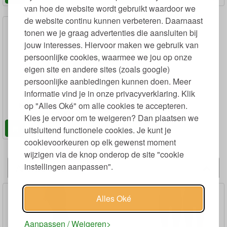
van hoe de website wordt gebruikt waardoor we
de website continu kunnen verbeteren. Daarnaast
tonen we je graag advertenties die aansluiten bij
jouw interesses. Hiervoor maken we gebruik van
persoonlijke cookies, waarmee we jou op onze
eigen site en andere sites (zoals google)
persoonlijke aanbiedingen kunnen doen. Meer
informatie vind je in onze privacyverklaring. Klik
Pyjama Man en Vrouw
op "Alles Oké" om alle cookies te accepteren.
Nachthemd Lange Mouw
Biologisch Katoen
Kies je ervoor om te weigeren? Dan plaatsen we
59
36,
uitsluitend functionele cookies. Je kunt je
€
cookievoorkeuren op elk gewenst moment
wijzigen via de knop onderop de site "cookie
instellingen aanpassen".
Alternatieven
Alles Oké
Aanpassen / Weigeren