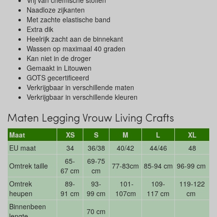
Vrij van chemische stoffen
Naadloze zijkanten
Met zachte elastische band
Extra dik
Heelrijk zacht aan de binnekant
Wassen op maximaal 40 graden
Kan niet in de droger
Gemaakt in Litouwen
GOTS gecertificeerd
Verkrijgbaar in verschillende maten
Verkrijgbaar in verschillende kleuren
Maten Legging Vrouw Living Crafts
Maat
XS
S
M
L
XL
EU maat
34
36/38
40/42
44/46
48
65-
69-75
Omtrek taille
77-83cm
85-94 cm
96-99 cm
67 cm
cm
Omtrek
89-
93-
101-
109-
119-122
heupen
91 cm
99 cm
107cm
117 cm
cm
Binnenbeen
70 cm
lengte