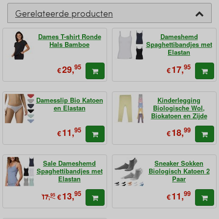
Gerelateerde producten
Dames T-shirt Ronde
Dameshemd
Hals Bamboe
Spaghettibandjes met
Elastan
95
95
29,
17,
€
€
Damesslip Bio Katoen
Kinderlegging
en Elastan
Biologische Wol,
Biokatoen en Zijde
95
99
11,
18,
€
€
Sale Dameshemd
Sneaker Sokken
Spaghettibandjes met
Biologisch Katoen 2
Elastan
Paar
95
99
13,
11,
95
€
€
17,