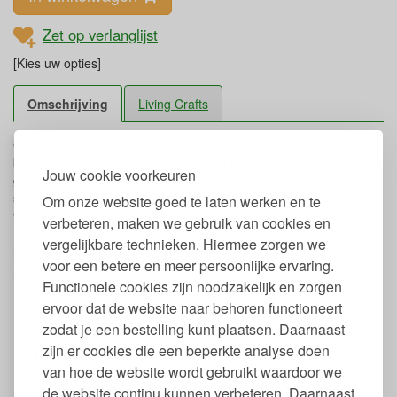
Zet op verlanglijst
[Kies uw opties]
Omschrijving
Living Crafts
Glad gebreide comfortabele sokken gemaakt van 98 % biologisch
katoen en 2% elastan voor een goede pasvorm. Dankzij de
Jouw cookie voorkeuren
geribbelde brede bovenkant blijft de sok goed zitten. Deze vegan
sokken zijn GOTS gecertificeerd en geschikt voor mannen en
Om onze website goed te laten werken en te
vrouwen. Basis sokken voor iedere dag.
verbeteren, maken we gebruik van cookies en
vergelijkbare technieken. Hiermee zorgen we
Eigenschappen comfort sokken biokatoen
voor een betere en meer persoonlijke ervaring.
met elastan
Functionele cookies zijn noodzakelijk en zorgen
98% katoen met 2% elastan
ervoor dat de website naar behoren functioneert
GOTS gecertificeerd
zodat je een bestelling kunt plaatsen. Daarnaast
Met brede, geribbelde boord
zijn er cookies die een beperkte analyse doen
Unisex
van hoe de website wordt gebruikt waardoor we
Vegan
Wassen op 40 graden
de website continu kunnen verbeteren. Daarnaast