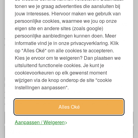
Maat 35 t/m 46
tonen we je graag advertenties die aansluiten bij
Verkrijgbaar in diverse kleuren
jouw interesses. Hiervoor maken we gebruik van
persoonlijke cookies, waarmee we jou op onze
Keurmerken en labels Living Crafts sokken
eigen site en andere sites (zoals google)
Living Crafts vermijdt chemische behandelingen en spant zich in
persoonlijke aanbiedingen kunnen doen. Meer
voor goede sociaal economische standaarden bij de productie
informatie vind je in onze privacyverklaring. Klik
van haar kleding.
op "Alles Oké" om alle cookies te accepteren.
Global Organic Textile Standard (GOTS)
Kies je ervoor om te weigeren? Dan plaatsen we
uitsluitend functionele cookies. Je kunt je
Het biologische textiel dat gebruikt wordt voor de sokken van
cookievoorkeuren op elk gewenst moment
Living Crafts voldoet aan de eisen van de GOTS. Het GOTS
keurmerk is wereldwijd het toonaangevende keurmerk voor
wijzigen via de knop onderop de site "cookie
biologische textielverwerking. De strenge eisen die GOTS stelt
instellingen aanpassen".
aan de volledige keten, vanaf het katoenzaadje tot aan het
eindproduct, garandeert de biologische status van het textiel en
een milieuvriendelijke en sociaal verantwoorde productie.
Alles Oké
Past bij
Aanpassen / Weigeren
Alternatieven