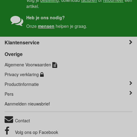
Volg je
bestelling
, download
facturen
of
retourneer
een
artikel.
Heb je ons nodig?
Onze
mensen
helpen je graag.
Klantenservice
Overige
Algemene Voorwaarden
Privacy verklaring
Productinformatie
Pers
Aanmelden nieuwsbrief
Contact
Volg ons op
Facebook