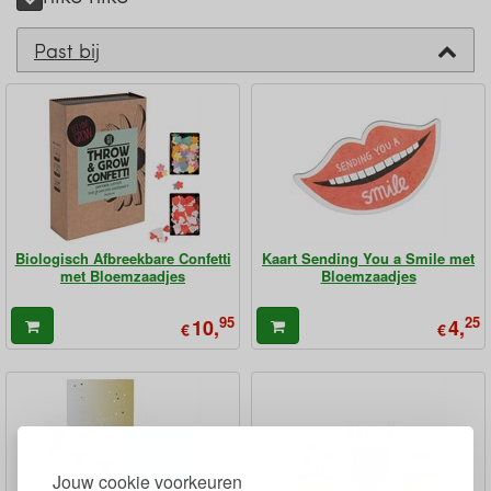
Past bij
Biologisch Afbreekbare Confetti
Kaart Sending You a Smile met
met Bloemzaadjes
Bloemzaadjes
95
25
10,
4,
€
€
Jouw cookie voorkeuren