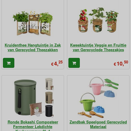
Kruidenthee Hangtuintje in Zak
Kweektuintje Veggie en Fruittie
van Gerecycled Theezakken
van Gerecyclede Theezakjes
25
50
4,
10,
€
€
Ronde Bokashi Composteer
Zandbak Speelgoed Gerecycled
Fermenteer Lekdichte
Materiaal