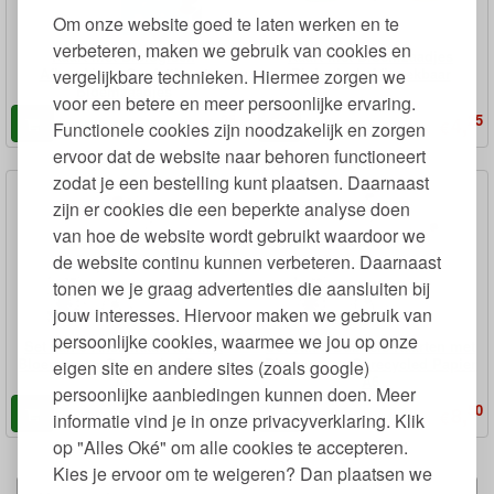
Om onze website goed te laten werken en te
verbeteren, maken we gebruik van cookies en
Kaart met Biologisch
Kaart met Bloemzaadjes
Afbreekbare Confetti met
Biologisch Afbreekbaar
vergelijkbare technieken. Hiermee zorgen we
Bloemzaadjes
voor een betere en meer persoonlijke ervaring.
25
25
4,
4,
€
€
Functionele cookies zijn noodzakelijk en zorgen
ervoor dat de website naar behoren functioneert
zodat je een bestelling kunt plaatsen. Daarnaast
zijn er cookies die een beperkte analyse doen
van hoe de website wordt gebruikt waardoor we
de website continu kunnen verbeteren. Daarnaast
tonen we je graag advertenties die aansluiten bij
jouw interesses. Hiervoor maken we gebruik van
persoonlijke cookies, waarmee we jou op onze
Set van 3 Ansichtkaarten met
Set van 3 Dubbele Kaarten met
Bloemen op Gerecycled Papier
Bloemen op Gerecycled Papier
eigen site en andere sites (zoals google)
A6
A6
persoonlijke aanbiedingen kunnen doen. Meer
00
50
7,
8,
€
€
informatie vind je in onze privacyverklaring. Klik
op "Alles Oké" om alle cookies te accepteren.
Kies je ervoor om te weigeren? Dan plaatsen we