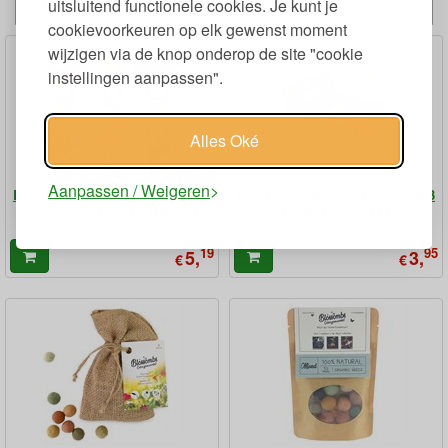
Alternatieven
uitsluitend functionele cookies. Je kunt je
cookievoorkeuren op elk gewenst moment
wijzigen via de knop onderop de site "cookie
instellingen aanpassen".
Alles Oké
Aanpassen / Weigeren
Bloemen Kweektuintje in Ronde
Blossombs Bio Cadeautje met 3
Zak van Gerecycled Materiaal
Bloembommetjes
19
95
5,
3,
€
€