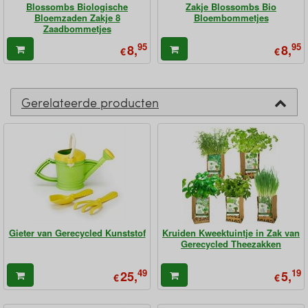
Blossombs Biologische
Zakje Blossombs Bio
Bloemzaden Zakje 8
Bloembommetjes
Zaadbommetjes
95
95
8,
8,
€
€
Gerelateerde producten
Gieter van Gerecycled Kunststof
Kruiden Kweektuintje in Zak van
Gerecycled Theezakken
49
19
25,
5,
€
€