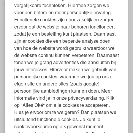
Clarika, Zwartoog Susan, Schildzaad, Pekbloem en Leeuwenbek.
vergelijkbare technieken. Hiermee zorgen we
voor een betere en meer persoonlijke ervaring.
Eigenschappen bloemzaadjes confetti
Functionele cookies zijn noodzakelijk en zorgen
1 Doosjes met 150 stuks confetti met bloemzaadjes
ervoor dat de website naar behoren functioneert
Mix van 6 soorten veldbloemen
zodat je een bestelling kunt plaatsen. Daarnaast
Afmeting verpakking: 13 x 9 x 3 cm
zijn er cookies die een beperkte analyse doen
Papier en doosje zijn 100% biologisch afbreekbaar
van hoe de website wordt gebruikt waardoor we
Zaaitijd: Lente
de website continu kunnen verbeteren. Daarnaast
Geschikt voor buiten in de tuin, op het balkon of
op openbare grond
tonen we je graag advertenties die aansluiten bij
Gemaakt in Nederland in een sociale werkplaats
jouw interesses. Hiervoor maken we gebruik van
Verkrijgbaar in 2 soorten:
persoonlijke cookies, waarmee we jou op onze
Let love grow - hartjes
eigen site en andere sites (zoals google)
Multicolor - bloemetjes
persoonlijke aanbiedingen kunnen doen. Meer
Gemaakt van landbouwafval
informatie vind je in onze privacyverklaring. Klik
Gebruik niko niko bloemzaad confetti
op "Alles Oké" om alle cookies te accepteren.
Kies je ervoor om te weigeren? Dan plaatsen we
Zoek in de lente een mooie plek in je tuin of op je balkon
waar genoeg zon schijnt.
uitsluitend functionele cookies. Je kunt je
Maak van verse aarde een bedje en strooi de confetti
cookievoorkeuren op elk gewenst moment
hierop, doe er een dun laagje aarde op van ongeveer 1 a 2