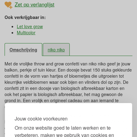
Zet op verlanglijst
Ook verkrijgbaar in:
Let love grow
Multicolor
Omschrijving
niko niko
Met de vrolijke throw and grow confetti van niko niko geef je jouw
balkon, perkje of tuin kleur. Een doosje bevat 150 stuks gekleurde
confetti in de vorm van hartjes of bloemetjes die uitgroeien tot
kleurrijke veldbloemen waar ook bijen en vlinders dol op zijn. De
confetti zit in een doosje van biologisch afbreekbaar karton en
ook het papier is biologisch afbreekbaar, het mag gewoon de
grond in. Een vrolijk en origineel cadeau om aan iemand te
geven.
De veldbloemen bestaan uit een mix van 6 verschillende
Jouw cookie voorkeuren
bloemen, iedere bloem groeit op haar eigen moment,. Zo heb je
Om onze website goed te laten werken en te
de hele zomer bloemen in je tuin of op je balkon. De ene bloem
volgt de andere op. De veldbloemen mix bestaat uit: Vogeloogje,
verbeteren, maken we gebruik van cookies en