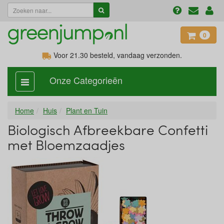
0
Voor 21.30
besteld, vandaag verzonden.
Onze Categorieën
categorie
aan,
uit
Home
Huis
Plant en Tuin
Biologisch Afbreekbare Confetti
met Bloemzaadjes