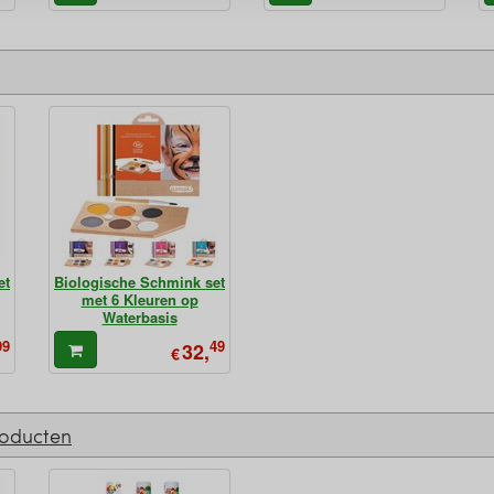
et
Biologische Schmink set
met 6 Kleuren op
Waterbasis
99
49
32,
€
roducten