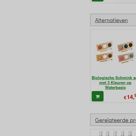
Alternatieven
Biologische Schmink s
met 3 Kleuren op
Waterbasis
14,
€
Gerelateerde p