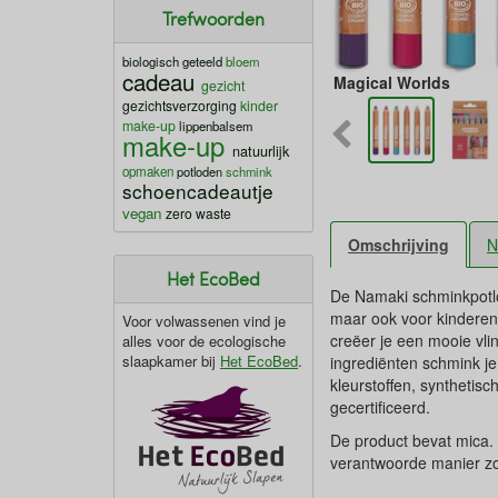
Trefwoorden
biologisch geteeld
bloem
cadeau
Magical Worlds
gezicht
gezichtsverzorging
kinder
make-up
lippenbalsem
make-up
natuurlijk
opmaken
potloden
schmink
schoencadeautje
vegan
zero waste
Omschrijving
N
Het EcoBed
De Namaki schminkpotlod
maar ook voor kinderen z
Voor volwassenen vind je
creëer je een mooie vlin
alles voor de ecologische
slaapkamer bij
Het EcoBed
.
ingrediënten schmink je 
kleurstoffen, syntheti
gecertificeerd.
De product bevat mica.
verantwoorde manier zo