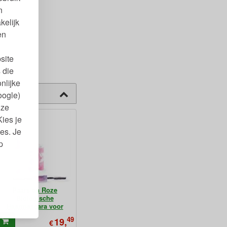
n
kelijk
en
site
 die
nlijke
oogle)
nze
Kies je
es. Je
p
Paars en Roze
Biologische
Haarmascara voor
Kinderen
49
19,
€