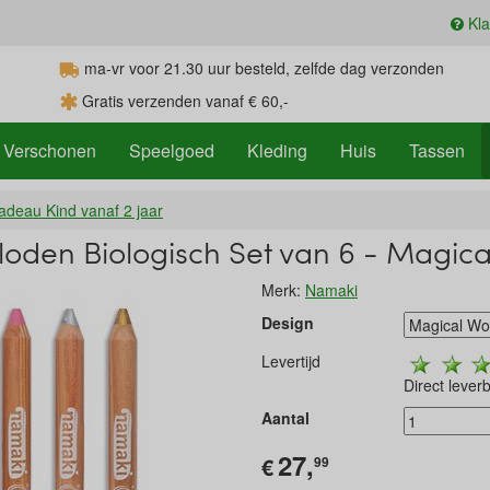
Kla
ma-vr voor 21.30
uur
besteld, zelfde dag verzonden
Gratis verzenden vanaf € 60,-
Verschonen
Speelgoed
Kleding
Huis
Tassen
adeau Kind vanaf 2 jaar
oden Biologisch Set van 6 - Magica
Merk:
Namaki
Design
Levertijd
Direct lever
Aantal
27,
€
99