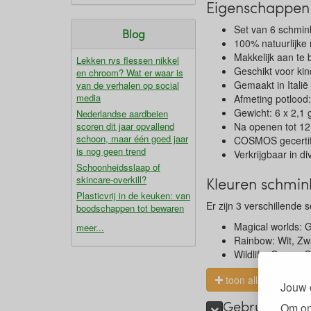
Eigenschappen
Set van 6 schmin
Blog
100% natuurlijke
Makkelijk aan te
Lekken rvs flessen nikkel
Geschikt voor kin
en chroom? Wat er waar is
Gemaakt in Italië
van de verhalen op social
media
Afmeting potlood:
Gewicht: 6 x 2,1 g
Nederlandse aardbeien
scoren dit jaar opvallend
Na openen tot 1
schoon, maar één goed jaar
COSMOS gecertif
is nog geen trend
Verkrijgbaar in d
Schoonheidsslaap of
skincare-overkill?
Kleuren schmin
Plasticvrij in de keuken: van
Er zijn 3 verschillende 
boodschappen tot bewaren
Magical worlds: G
meer...
Rainbow: Wit, Zw
Wildlife: Groen, 
toon alles
Jouw 
Gebruik natuu
Om on