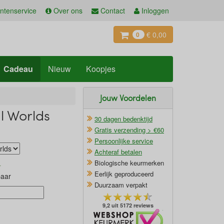
ntenservice
Over ons
Contact
Inloggen
€ 0,00
0
Cadeau
Nieuw
Koopjes
Jouw Voordelen
l Worlds
30 dagen bedenktijd
Gratis verzending > €60
Persoonlijke service
Achteraf betalen
Biologische keurmerken
Eerlijk geproduceerd
baar
Duurzaam verpakt
9,2 uit 5172 reviews
Oficieel Partner van Webshopkeurmerk