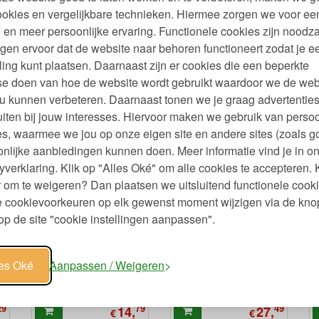
ookies en vergelijkbare technieken. Hiermee zorgen we voor ee
ijderen
 en meer persoonlijke ervaring. Functionele cookies zijn noodza
biologische schmink Namaki
gen ervoor dat de website naar behoren functioneert zodat je e
ling kunt plaatsen. Daarnaast zijn er cookies die een beperkte
 labels face painting pencils Namaki
se doen van hoe de website wordt gebruikt waardoor we de web
lijke make-up voor kinderen
u kunnen verbeteren. Daarnaast tonen we je graag advertenties
iten bij jouw interesses. Hiervoor maken we gebruik van persoo
s, waarmee we jou op onze eigen site en andere sites (zoals g
nlijke aanbiedingen kunnen doen. Meer informatie vind je in o
yverklaring. Klik op "Alles Oké" om alle cookies te accepteren. 
 om te weigeren? Dan plaatsen we uitsluitend functionele cooki
je cookievoorkeuren op elk gewenst moment wijzigen via de kno
p de site "cookie instellingen aanpassen".
les Oké
Aanpassen / Weigeren
e
Biologische
Biologische
Oogschaduw
Oogschaduw
Kindermake-up met 3
Kindermake-up met 7
Kleuren
Kleuren
29
79
49
14,
27,
€
€