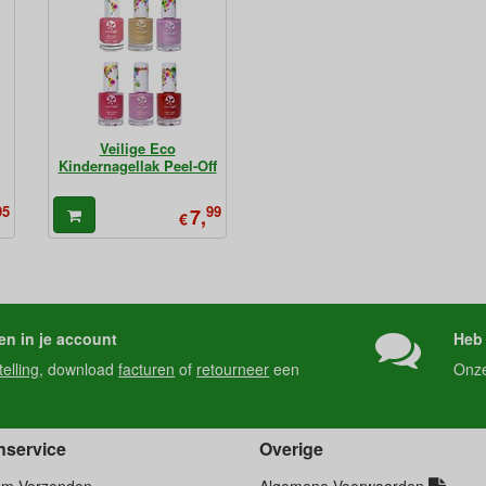
Veilige Eco
Kindernagellak Peel-Off
95
99
7,
€
en in je account
Heb 
telling
, download
facturen
of
retourneer
een
Onz
nservice
Overige
am Verzenden
Algemene Voorwaarden