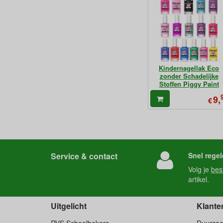
Kindernagellak Eco
zonder Schadelijke
Stoffen Piggy Paint
9,
€
Service & contact
Snel regel
Volg je
bes
artikel.
Uitgelicht
Klante
RVS Schoolbekers
Duurza