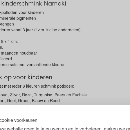
 kinderschmink Namaki
kpotloden voor kinderen
 minerale pigmenten
 brengen
deren vanaf 3 jaar (i.v.m. kleine onderdelen)
 9 x 1 cm.
r.
2 maanden houdbaar
iceerd
iverse sets met verschillende kleuren
k op voor kinderen
set met ieder 6 kleuren schmink potloden:
oud, Zilver, Roze, Turquoise, Paars en Fuchsia
art, Geel, Groen, Blauw en Rood
Goud, Bruin, Oranje, Wit en Zwart
cookie voorkeuren
rlijke schmink voor kinderen
ze website goed te laten werken en te verbeteren, maken we g