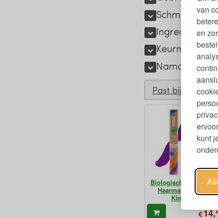
van c
Schmink verw
betere
Ingrediënten 
en zor
bestel
Keurmerken en
analy
Namaki natuur
contin
aanslu
Past bij
cookie
persoo
privac
ervoor
kunt 
ondero
Al
Biologische Gekleurd
Haarmascara voor
Kinderen
14,
€