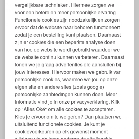
deze grondstof gewonnen is op een ethische, verantwoorde
vergelijkbare technieken. Hiermee zorgen we
manier zonder kinderarbeid.
voor een betere en meer persoonlijke ervaring.
Functionele cookies zijn noodzakelijk en zorgen
Eigenschappen kinderschmink Namaki
ervoor dat de website naar behoren functioneert
Set van 6 schminkpotloden voor kinderen
zodat je een bestelling kunt plaatsen. Daarnaast
100% natuurlijke minerale pigmenten
zijn er cookies die een beperkte analyse doen
Makkelijk aan te brengen
van hoe de website wordt gebruikt waardoor we
Geschikt voor kinderen vanaf 3 jaar (i.v.m. kleine
de website continu kunnen verbeteren. Daarnaast
onderdelen)
tonen we je graag advertenties die aansluiten bij
Gemaakt in Italië
Afmeting potlood: 9 x 1 cm.
jouw interesses. Hiervoor maken we gebruik van
Gewicht: 6 x 2,1 gr.
persoonlijke cookies, waarmee we jou op onze
Na openen tot 12 maanden houdbaar
eigen site en andere sites (zoals google)
COSMOS gecertificeerd
persoonlijke aanbiedingen kunnen doen. Meer
Verkrijgbaar in diverse sets met verschillende kleuren
informatie vind je in onze privacyverklaring. Klik
Kleuren schmink op voor kinderen
op "Alles Oké" om alle cookies te accepteren.
Kies je ervoor om te weigeren? Dan plaatsen we
Er zijn 3 verschillende set met ieder 6 kleuren schmink potloden:
uitsluitend functionele cookies. Je kunt je
Magical worlds: Goud, Zilver, Roze, Turquoise, Paars en
cookievoorkeuren op elk gewenst moment
Fuchsia
wijzigen via de knop onderop de site "cookie