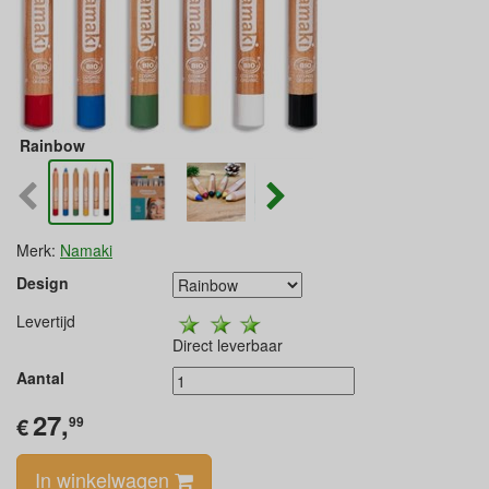
Rainbow
Merk:
Namaki
Design
Levertijd
Direct leverbaar
Aantal
27,
€
99
In winkelwagen