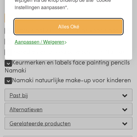
Rainbow: Wit, Zwart, Geel, Groen, Blauw en Rood
instellingen aanpassen".
Wildlife: Groen, Goud, Bruin, Oranje, Wit en Zwart
toon alles
Alles Oké
Gebruik natuurlijke schmink voor kinderen
Schmink verwijderen
Aanpassen / Weigeren
Ingrediënten biologische schmink Namaki
Keurmerken en labels face painting pencils
Namaki
Namaki natuurlijke make-up voor kinderen
Past bij
Alternatieven
Gerelateerde producten