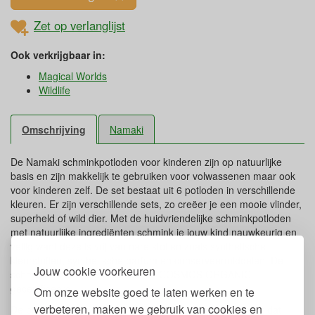
Zet op verlanglijst
Ook verkrijgbaar in:
Magical Worlds
Wildlife
Omschrijving
Namaki
De Namaki schminkpotloden voor kinderen zijn op natuurlijke
basis en zijn makkelijk te gebruiken voor volwassenen maar ook
voor kinderen zelf. De set bestaat uit 6 potloden in verschillende
kleuren. Er zijn verschillende sets, zo creëer je een mooie vlinder,
superheld of wild dier. Met de huidvriendelijke schminkpotloden
met natuurlijke ingrediënten schmink je jouw kind nauwkeurig en
veilig want deze is vrij van nare stoffen zoals synthetische
kleurstoffen, synthetische parfum en conserveermiddelen. De
Jouw cookie voorkeuren
schmink is zacht voor de huid en COSMOS ORGANIC
gecertificeerd.
Om onze website goed te laten werken en te
verbeteren, maken we gebruik van cookies en
De product bevat mica. Wij hebben bij het merk gecheckt dat