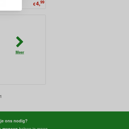
99
4,
€
Meer
41
je ons nodig?
e
mensen
helpen je graag.