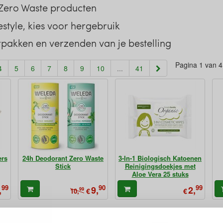
n Zero Waste producten
estyle, kies voor hergebruik
rpakken en verzenden van je bestelling
Pagina 1 van 
4
5
6
7
8
9
10
...
41
ers
24h Deodorant Zero Waste
3-In-1 Biologisch Katoenen
Stick
Reinigingsdoekjes met
Aloe Vera 25 stuks
99
90
99
,
9,
2,
99
€
€
10,