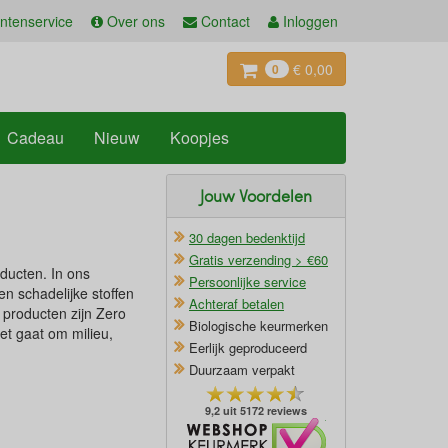
ntenservice
Over ons
Contact
Inloggen
€ 0,00
0
Cadeau
Nieuw
Koopjes
Jouw Voordelen
30 dagen bedenktijd
Gratis verzending > €60
ducten. In ons
Persoonlijke service
en schadelijke stoffen
Achteraf betalen
 producten zijn Zero
Biologische keurmerken
et gaat om milieu,
Eerlijk geproduceerd
Duurzaam verpakt
9,2 uit 5172 reviews
Oficieel Partner van Webshopkeurmerk