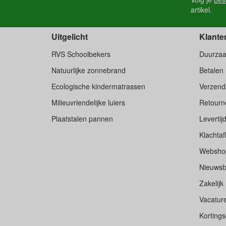
artikel.
Uitgelicht
Klante
RVS Schoolbekers
Duurza
Natuurlijke zonnebrand
Betalen
Ecologische kindermatrassen
Verzend
Milieuvriendelijke luiers
Retourne
Plaatstalen pannen
Levertij
Klachtaf
Websho
Nieuwsb
Zakelijk
Vacatur
Korting