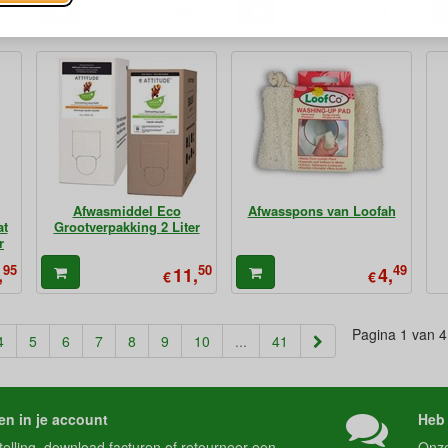
95
95
99
,
44,
3,
€
€
Afwasmiddel Eco
Afwasspons van Loofah
at
Grootverpakking 2 Liter
r
95
50
49
,
11,
4,
€
€
Pagina 1 van 
4
5
6
7
8
9
10
...
41
en in je account
Heb 
telling
, download
facturen
of
retourneer
een
Onz