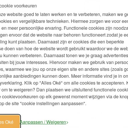
cookie voorkeuren
ze website goed te laten werken en te verbeteren, maken we g
ookies en vergelijkbare technieken. Hiermee zorgen we voor ee
 en meer persoonlijke ervaring. Functionele cookies zijn noodza
gen ervoor dat de website naar behoren functioneert zodat je e
4 Smooth Touch
4 x RVS Pint Cup Beker 296
4 
ling kunt plaatsen. Daarnaast zijn er cookies die een beperkte
Navulmesjes
of 473 ml - 296 ml
Bamboovement
se doen van hoe de website wordt gebruikt waardoor we de web
95
99
99
u kunnen verbeteren. Daarnaast tonen we je graag advertenties
,
14,
34,
€
€
iten bij jouw interesses. Hiervoor maken we gebruik van persoo
s, waarmee we jou op onze eigen site en andere sites (zoals g
nlijke aanbiedingen kunnen doen. Meer informatie vind je in o
yverklaring. Klik op "Alles Oké" om alle cookies te accepteren. 
 om te weigeren? Dan plaatsen we uitsluitend functionele cooki
je cookievoorkeuren op elk gewenst moment wijzigen via de kno
p de site "cookie instellingen aanpassen".
Cup
4x Gekleurde RVS Pint Cup
Afwasborstel Kop
l
Bekers 473 ml
Beukenhout Redecker
les Oké
Aanpassen / Weigeren