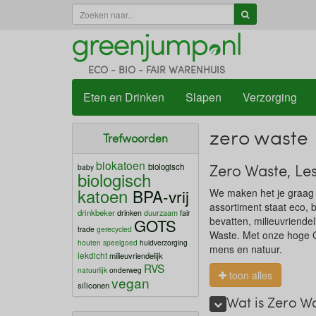
ECO - BIO - FAIR WARENHUIS
Eten en Drinken
Slapen
Verzorging
zero waste
Trefwoorden
biokatoen
Zero Waste, Le
biologisch
baby
biologisch
katoen
BPA-vrij
We maken het je graag 
assortiment staat eco, 
drinkbeker
duurzaam
drinken
fair
bevatten, milieuvriende
GOTS
trade
gerecycled
Waste. Met onze hoge Gr
houten speelgoed
huidverzorging
mens en natuur.
lekdicht
milieuvriendelijk
RVS
natuurlijk
onderweg
toon alles
vegan
siliconen
Wat is Zero W