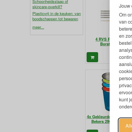
Schoonheidsslaap of
Jouw 
skincare-overkill?
Plasticvrij in de keuken: van
Om on
boodschappen tot bewaren
van c
meer...
betere
en zor
4 RVS Rietjes met
bestel
Borsteltje - S
analy
contin
9
€
aanslu
cookie
persoo
privac
ervoor
kunt 
ondero
4x Gekleurde RVS Pint 
Bekers 296 ml - 296 m
Al