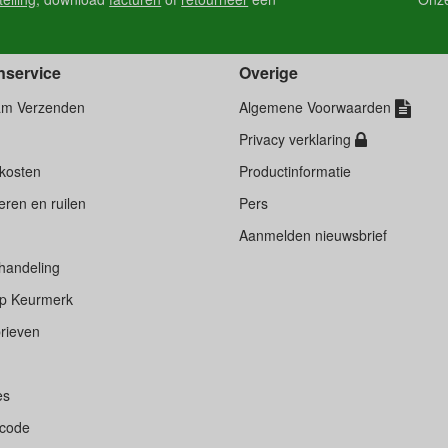
nservice
Overige
am Verzenden
Algemene Voorwaarden
Privacy verklaring
kosten
Productinformatie
ren en ruilen
Pers
d
Aanmelden nieuwsbrief
handeling
p Keurmerk
rieven
es
scode