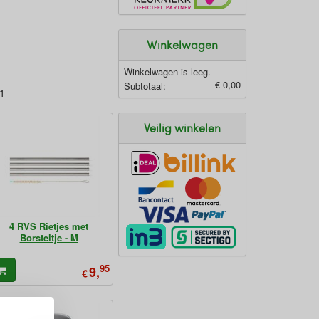
Winkelwagen
Winkelwagen is leeg.
€ 0,00
Subtotaal:
41
Veilig winkelen
4 RVS Rietjes met
Borsteltje - M
95
9,
€