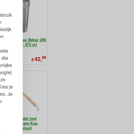
ebruik
n
kelijk
en
x RVS Pint Cup Beker 296
of 473 ml - 473 ml
site
99
 die
42,
€
nlijke
oogle)
nze
Kies je
es. Je
p
Afwasborstel met
Verwisselbare Kop
Beukenhout