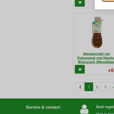
31
€
Afwasborstel van
Kokosvezel met Handv
Biologisch Afbreekbaa
6
€
(current)
1
2
3
Service & contact
Snel regel
Volg je
bes