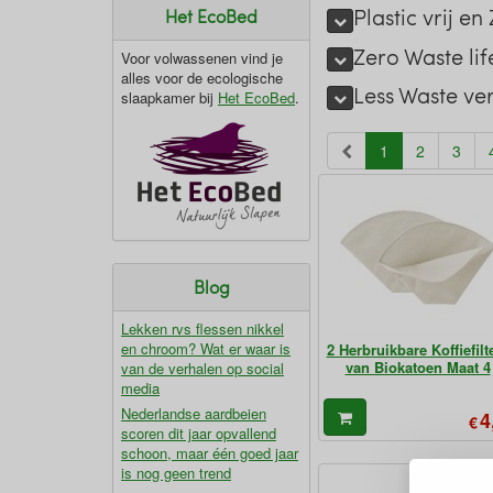
Plastic vrij e
Het EcoBed
Zero Waste lif
Voor volwassenen vind je
alles voor de ecologische
Less Waste ve
slaapkamer bij
Het EcoBed
.
(current)
1
2
3
Blog
Lekken rvs flessen nikkel
en chroom? Wat er waar is
2 Herbruikbare Koffiefilt
van Biokatoen Maat 4
van de verhalen op social
media
Nederlandse aardbeien
4
€
scoren dit jaar opvallend
schoon, maar één goed jaar
is nog geen trend