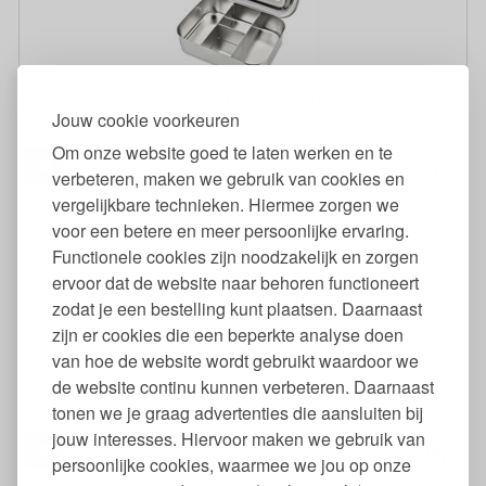
Lunchbots Small Protein Packer RVS Trommeltje 4 Vaks
14x10x3,5
Jouw cookie voorkeuren
Om onze website goed te laten werken en te
95
27,
€
verbeteren, maken we gebruik van cookies en
vergelijkbare technieken. Hiermee zorgen we
voor een betere en meer persoonlijke ervaring.
Functionele cookies zijn noodzakelijk en zorgen
ervoor dat de website naar behoren functioneert
zodat je een bestelling kunt plaatsen. Daarnaast
zijn er cookies die een beperkte analyse doen
van hoe de website wordt gebruikt waardoor we
Lunchbox Doda met Siliconen Lekrand 18x13x6
de website continu kunnen verbeteren. Daarnaast
tonen we je graag advertenties die aansluiten bij
jouw interesses. Hiervoor maken we gebruik van
95
24,
€
persoonlijke cookies, waarmee we jou op onze