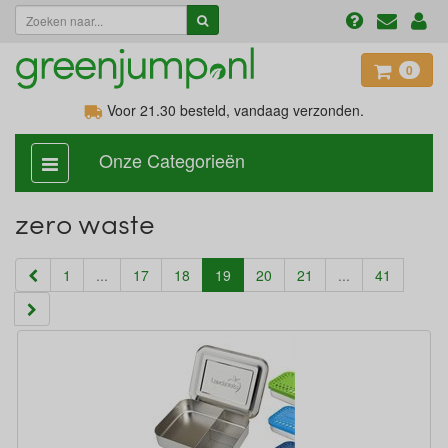
0
Voor 21.30
besteld, vandaag verzonden.
Onze Categorieën
categorie
aan,
uit
zero waste
(current)
1
...
17
18
19
20
21
...
41