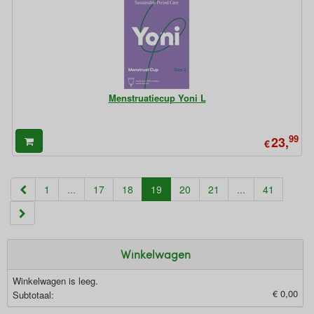
Menstruatiecup Yoni L
99
23,
€
(current)
1
...
17
18
19
20
21
...
41
Winkelwagen
Winkelwagen is leeg.
€ 0,00
Subtotaal: