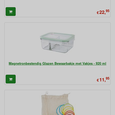
95
22,
€
Magnetronbestendig Glazen Bewaarbakje met Vakjes - 920 ml
95
11,
€