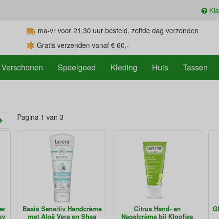
Kla
ma-vr voor 21.30
uur
besteld, zelfde dag verzonden
Gratis verzenden vanaf € 60,-
Verschonen
Speelgoed
Kleding
Huis
Tassen
Pagina 1 van 3
er
Basis Sensitiv Handcrème
Citrus Hand- en
Gl
gy
met Aloë Vera en Shea
Nagelcrème bij Kloofjes