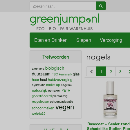
ECO - BIO - FAIR WARENHUIS
Eten en Drinken
Slapen
Verzorging
nagels
Trefwoorden
biologisch
aloe vera
(current)
1
2
3
duurzaam
glas
FSC keurmerk
huidverzorging
haar
hout
make-up
hydratatie
nagellak
natuurlijk
PETA
opmaken
gecertificeerd
plantaardig
recyclebaar
schoencadeautje
vegan
schoonmaken
weleda25
Basecoat + Sealer zond
Schadelijke Stoffen Pig