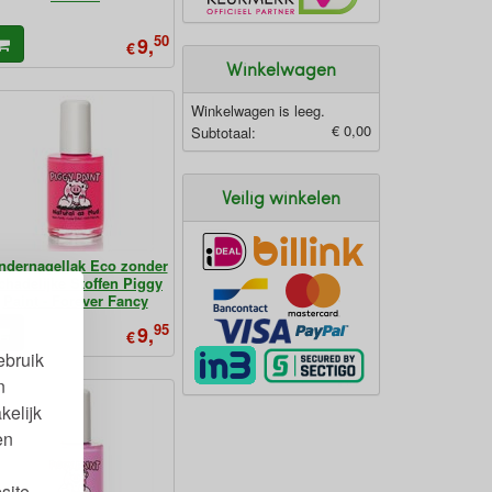
50
9,
€
Winkelwagen
Winkelwagen is leeg.
€ 0,00
Subtotaal:
Veilig winkelen
ndernagellak Eco zonder
chadelijke Stoffen Piggy
Paint - Forever Fancy
95
9,
€
ebruik
n
kelijk
en
site