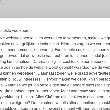
cookie voorkeuren
ze website goed te laten werken en te verbeteren, maken we g
ookies en vergelijkbare technieken. Hiermee zorgen we voor ee
 en meer persoonlijke ervaring. Functionele cookies zijn noodza
gen ervoor dat de website naar behoren functioneert zodat je e
ling kunt plaatsen. Daarnaast zijn er cookies die een beperkte
se doen van hoe de website wordt gebruikt waardoor we de web
u kunnen verbeteren. Daarnaast tonen we je graag advertenties
iten bij jouw interesses. Hiervoor maken we gebruik van persoo
s, waarmee we jou op onze eigen site en andere sites (zoals g
nlijke aanbiedingen kunnen doen. Meer informatie vind je in o
yverklaring. Klik op "Alles Oké" om alle cookies te accepteren. 
 om te weigeren? Dan plaatsen we uitsluitend functionele cooki
je cookievoorkeuren op elk gewenst moment wijzigen via de kno