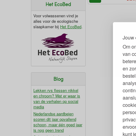
Het EcoBed
Voor volwassenen vind je
alles voor de ecologische
slaapkamer bij
Het EcoBed
.
Jouw 
Om on
van c
betere
en zor
bestel
Blog
analy
contin
Lekken rvs flessen nikkel
en chroom? Wat er waar is
aanslu
van de verhalen op social
cookie
media
persoo
Nederlandse aardbeien
privac
scoren dit jaar opvallend
schoon, maar één goed jaar
ervoor
is nog geen trend
kunt 