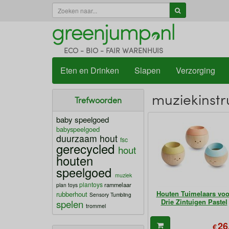
ECO - BIO - FAIR WARENHUIS
Eten en Drinken
Slapen
Verzorging
muziekinst
Trefwoorden
baby speelgoed
babyspeelgoed
duurzaam hout
fsc
gerecycled
hout
houten
speelgoed
muziek
plantoys
rammelaar
plan toys
Houten Tuimelaars voo
rubberhout
Sensory Tumbling
Drie Zintuigen Pastel
spelen
trommel
26
€