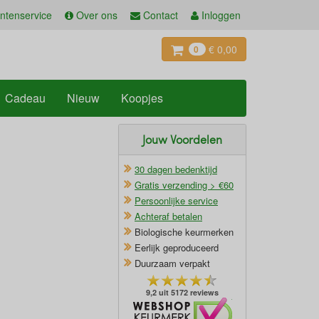
ntenservice
Over ons
Contact
Inloggen
€ 0,00
0
Cadeau
Nieuw
Koopjes
Jouw Voordelen
30 dagen bedenktijd
Gratis verzending > €60
Persoonlijke service
Achteraf betalen
Biologische keurmerken
Eerlijk geproduceerd
Duurzaam verpakt
9,2 uit 5172 reviews
Oficieel Partner van Webshopkeurmerk