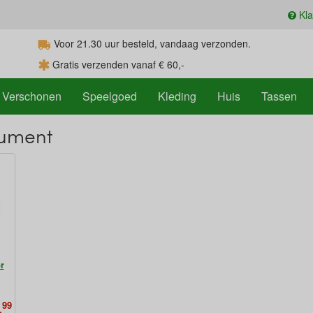
Kla
Voor 21.30
uur
besteld, vandaag verzonden.
Gratis verzenden vanaf € 60,-
Verschonen
Speelgoed
Kleding
Huis
Tassen
rument
r
99
,