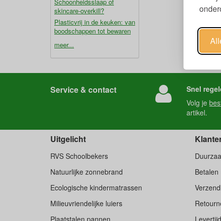
Schoonheidsslaap of
ondero
skincare-overkill?
Plasticvrij in de keuken: van
boodschappen tot bewaren
Al
meer...
Service & contact
Snel regel
Volg je
bes
artikel.
Uitgelicht
Klante
RVS Schoolbekers
Duurza
Natuurlijke zonnebrand
Betalen
Ecologische kindermatrassen
Verzend
Milieuvriendelijke luiers
Retourne
Plaatstalen pannen
Levertij