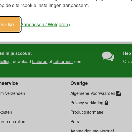
p de site "cookie instellingen aanpassen".
les Oké
Aanpassen / Weigeren
en in je account
Heb 
telling
, download
facturen
of
retourneer
een
Onz
nservice
Overige
am Verzenden
Algemene Voorwaarden
Privacy verklaring
kosten
Productinformatie
ren en ruilen
Pers
d
Aanmelden nieuwsbrief