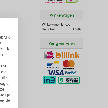
Winkelwagen
Winkelwagen is leeg.
€ 0,00
Subtotaal:
ebruik
n
Veilig winkelen
kelijk
en
site
 die
nlijke
oogle)
nze
Kies je
es. Je
p