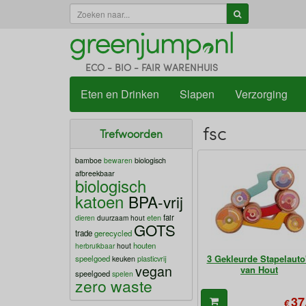
ECO - BIO - FAIR WARENHUIS
Eten en Drinken
Slapen
Verzorging
fsc
Trefwoorden
bamboe
bewaren
biologisch
afbreekbaar
biologisch
katoen
BPA-vrij
eten
fair
dieren
duurzaam hout
GOTS
trade
gerecycled
houten
herbruikbaar
hout
3 Gekleurde Stapelauto
speelgoed
plasticvrij
keuken
vegan
van Hout
speelgoed
spelen
zero waste
37
€