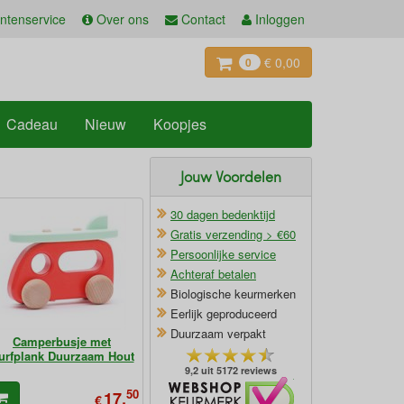
ntenservice
Over ons
Contact
Inloggen
€ 0,00
0
Cadeau
Nieuw
Koopjes
Jouw Voordelen
30 dagen bedenktijd
Gratis verzending > €60
Persoonlijke service
Achteraf betalen
Biologische keurmerken
Eerlijk geproduceerd
Duurzaam verpakt
Camperbusje met
urfplank Duurzaam Hout
9,2 uit 5172 reviews
Oficieel Partner van Webshopkeurmerk
50
17,
€