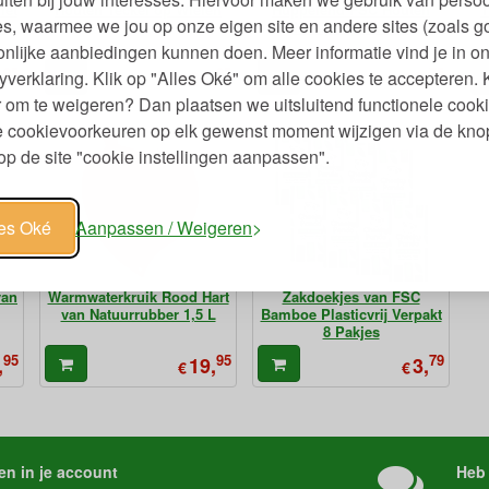
met
Houten Teckel op Wielen
Huppelend FSC Houten
T
s, waarmee we jou op onze eigen site en andere sites (zoals g
k
Konijn op Wielen
nlijke aanbiedingen kunnen doen. Meer informatie vind je in o
95
95
75
,
24,
12,
yverklaring. Klik op "Alles Oké" om alle cookies te accepteren. 
€
€
 om te weigeren? Dan plaatsen we uitsluitend functionele cooki
je cookievoorkeuren op elk gewenst moment wijzigen via de kno
p de site "cookie instellingen aanpassen".
les Oké
Aanpassen / Weigeren
van
Warmwaterkruik Rood Hart
Zakdoekjes van FSC
van Natuurrubber 1,5 L
Bamboe Plasticvrij Verpakt
8 Pakjes
95
95
79
,
19,
3,
€
€
en in je account
Heb 