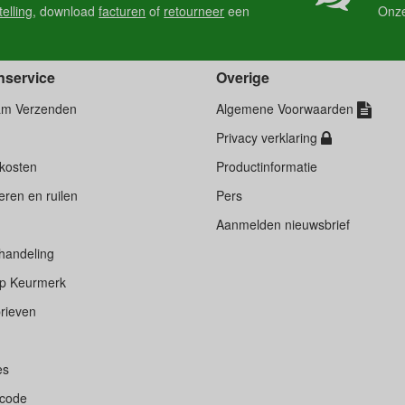
telling
, download
facturen
of
retourneer
een
Onz
nservice
Overige
am Verzenden
Algemene Voorwaarden
Privacy verklaring
kosten
Productinformatie
ren en ruilen
Pers
d
Aanmelden nieuwsbrief
handeling
p Keurmerk
rieven
es
scode