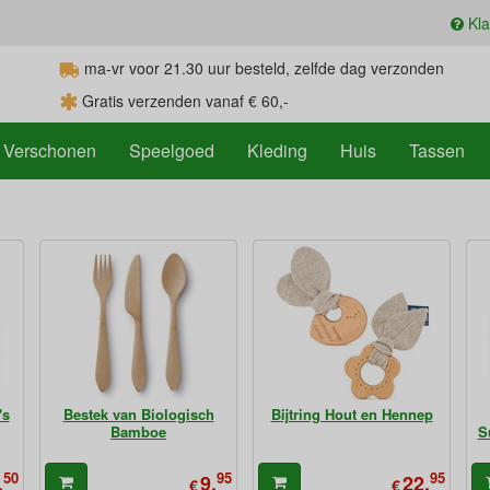
Kla
ma-vr voor 21.30
uur
besteld, zelfde dag verzonden
Gratis verzenden vanaf € 60,-
Verschonen
Speelgoed
Kleding
Huis
Tassen
's
Bestek van Biologisch
Bijtring Hout en Hennep
Bamboe
S
50
95
95
,
9,
22,
€
€