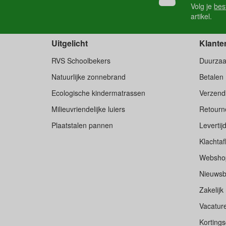
Volg je
bes
artikel.
Uitgelicht
Klante
RVS Schoolbekers
Duurza
Natuurlijke zonnebrand
Betalen
Ecologische kindermatrassen
Verzend
Milieuvriendelijke luiers
Retourne
Plaatstalen pannen
Levertij
Klachtaf
Websho
Nieuwsb
Zakelijk
Vacatur
Korting