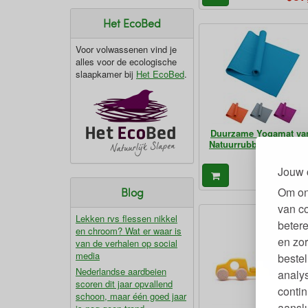
Het EcoBed
Voor volwassenen vind je
alles voor de ecologische
slaapkamer bij
Het EcoBed
.
Duurzame Yogamat va
Natuurrubber 176x61 
Jouw 
89
€
Om on
Blog
van c
Lekken rvs flessen nikkel
betere
en chroom? Wat er waar is
en zor
van de verhalen op social
media
bestel
Nederlandse aardbeien
analy
scoren dit jaar opvallend
contin
schoon, maar één goed jaar
aanslu