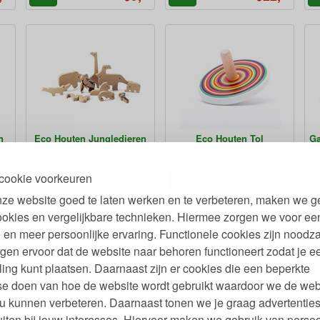
n
Eco Houten Jungledieren
Eco Houten Tol
Ga
cm
en tevens Puzzel
cookie voorkeuren
95
95
95
,
37,
5,
€
€
ze website goed te laten werken en te verbeteren, maken we g
ookies en vergelijkbare technieken. Hiermee zorgen we voor ee
 en meer persoonlijke ervaring. Functionele cookies zijn noodza
gen ervoor dat de website naar behoren functioneert zodat je e
ling kunt plaatsen. Daarnaast zijn er cookies die een beperkte
se doen van hoe de website wordt gebruikt waardoor we de web
u kunnen verbeteren. Daarnaast tonen we je graag advertenties
iten bij jouw interesses. Hiervoor maken we gebruik van persoo