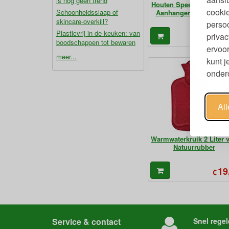
is nog geen trend
Houten Speelgoedauto 
cookie
Schoonheidsslaap of
Aanhanger en Surfplan
skincare-overkill?
persoo
Plasticvrij in de keuken: van
24
privac
€
boodschappen tot bewaren
ervoor
meer...
kunt 
ondero
Al
Warmwaterkruik 2 Liter 
Natuurrubber
19
€
Service & contact
Snel regel