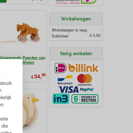
Winkelwagen
Winkelwagen is leeg.
€ 0,00
Subtotaal:
Veilig winkelen
lopperende Paarden van
Hout op Wielen
95
34,
€
ebruik
n
kelijk
en
site
 die
nlijke