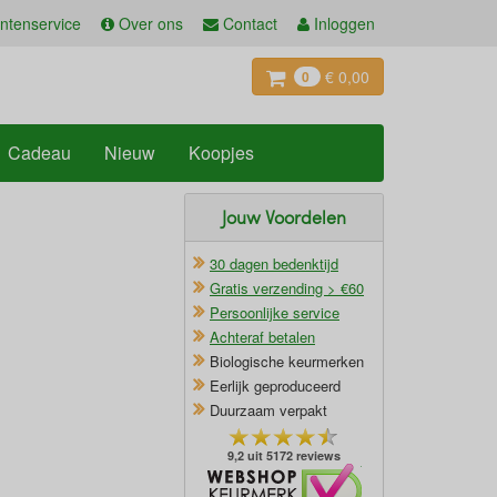
ntenservice
Over ons
Contact
Inloggen
€ 0,00
0
Cadeau
Nieuw
Koopjes
Jouw Voordelen
30 dagen bedenktijd
Gratis verzending > €60
Persoonlijke service
Achteraf betalen
Biologische keurmerken
Eerlijk geproduceerd
Duurzaam verpakt
9,2 uit 5172 reviews
Oficieel Partner van Webshopkeurmerk