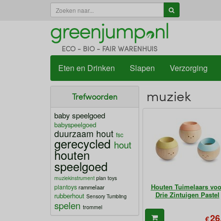
ECO - BIO - FAIR WARENHUIS
Eten en Drinken
Slapen
Verzorging
muziek
Trefwoorden
baby speelgoed
babyspeelgoed
duurzaam hout
fsc
gerecycled
hout
houten
speelgoed
muziekinstrument
plan toys
Houten Tuimelaars voo
plantoys
rammelaar
Drie Zintuigen Pastel
rubberhout
Sensory Tumbling
spelen
trommel
26
€