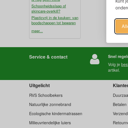
kunt 
Schoonheidsslaap of
ondero
skincare-overkill?
Plasticvrij in de keuken: van
boodschappen tot bewaren
Al
meer...
Service & contact
Snel regel
Volg je
bes
artikel.
Uitgelicht
Klante
RVS Schoolbekers
Duurza
Natuurlijke zonnebrand
Betalen
Ecologische kindermatrassen
Verzend
Milieuvriendelijke luiers
Retourne