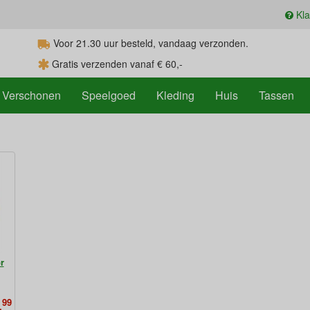
Kla
Voor 21.30
uur
besteld, vandaag verzonden.
Gratis verzenden vanaf € 60,-
Verschonen
Speelgoed
Kleding
Huis
Tassen
r
99
,