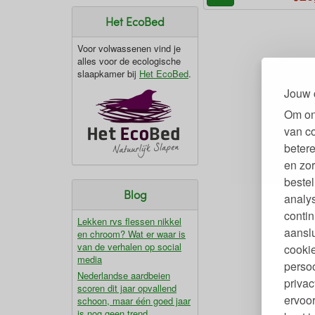
Het EcoBed
Voor volwassenen vind je
alles voor de ecologische
slaapkamer bij
Het EcoBed
.
Jouw 
Om on
van c
betere
en zor
bestel
Blog
analy
contin
Lekken rvs flessen nikkel
aanslu
en chroom? Wat er waar is
van de verhalen op social
cookie
media
persoo
Nederlandse aardbeien
privac
scoren dit jaar opvallend
ervoor
schoon, maar één goed jaar
is nog geen trend