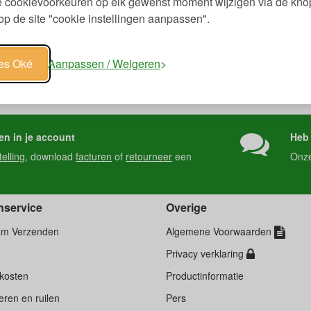
je cookievoorkeuren op elk gewenst moment wijzigen via de kno
p de site "cookie instellingen aanpassen".
les Oké
Aanpassen / Weigeren
en in je account
Heb 
telling
, download
facturen
of
retourneer
een
Onz
nservice
Overige
am Verzenden
Algemene Voorwaarden
Privacy verklaring
kosten
Productinformatie
ren en ruilen
Pers