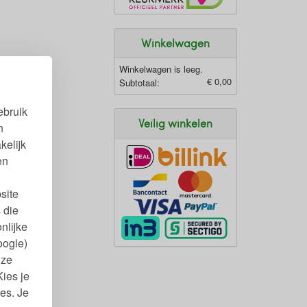
Winkelwagen
Winkelwagen is leeg.
€ 0,00
Subtotaal:
ebruik
Veilig winkelen
n
kelijk
en
site
 die
nlijke
oogle)
nze
Kies je
es. Je