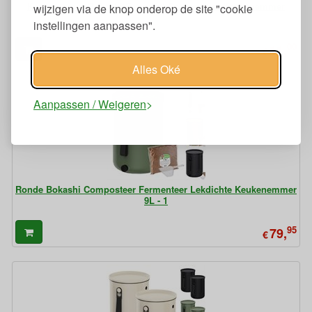
Kraantje voor Bokashi Essential Composteer Keukenemmer
wijzigen via de knop onderop de site "cookie
instellingen aanpassen".
00
11,
€
Alles Oké
Aanpassen / Weigeren
Ronde Bokashi Composteer Fermenteer Lekdichte Keukenemmer
9L - 1
95
79,
€