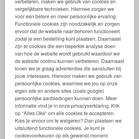
verbeteren, maken we gebruik van cookies en
vergelijkbare technieken. Hiermee zorgen we
voor een betere en meer persoonlijke ervaring.
Functionele cookies zijn noodzakelijk en zorgen
ervoor dat de website naar behoren functioneert
zodat je een bestelling kunt plaatsen. Daarnaast
zijn er cookies die een beperkte analyse doen
van hoe de website wordt gebruikt waardoor we
Kraantje Ronde Bokashi Composteer Keukenemmer
de website continu kunnen verbeteren. Daarnaast
tonen we je graag advertenties die aansluiten bij
jouw interesses. Hiervoor maken we gebruik van
00
4,
€
persoonlijke cookies, waarmee we jou op onze
eigen site en andere sites (zoals google)
persoonlijke aanbiedingen kunnen doen. Meer
informatie vind je in onze privacyverklaring. Klik
op "Alles Oké" om alle cookies te accepteren.
Kies je ervoor om te weigeren? Dan plaatsen we
uitsluitend functionele cookies. Je kunt je
cookievoorkeuren op elk gewenst moment