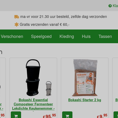
Kla
ma-vr voor 21.30
uur
besteld, zelfde dag verzonden
Gratis verzenden vanaf € 60,-
Verschonen
Speelgoed
Kleding
Huis
Tassen
n
Bokashi Essential
Bokashi Starter 2 kg
B
r
Composteer Fermenteer
 -
Lekdichte Keukenemmer -
2
95
95
95
,
95,
9,
€
€