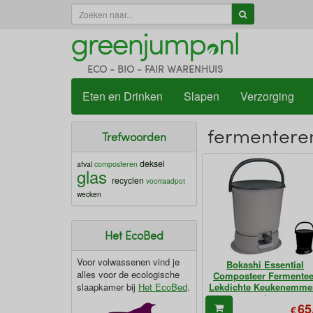
ECO - BIO - FAIR WARENHUIS
Eten en Drinken
Slapen
Verzorging
fermentere
Trefwoorden
deksel
afval
composteren
glas
recyclen
voorraadpot
wecken
Het EcoBed
Voor volwassenen vind je
Bokashi Essential
alles voor de ecologische
Composteer Fermentee
slaapkamer bij
Het EcoBed
.
Lekdichte Keukenemmer
1
65
€