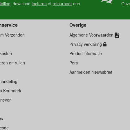
telling
, download
facturen
of
retourneer
een
Onz
nservice
Overige
am Verzenden
Algemene Voorwaarden
Privacy verklaring
kosten
Productinformatie
ren en ruilen
Pers
d
Aanmelden nieuwsbrief
handeling
p Keurmerk
rieven
es
scode