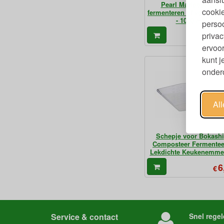
Pearl Mariposa Jar
cookie
fermenteren of voorraad
- 1000 ml
persoo
5
privac
€
ervoor
kunt 
ondero
Al
Schepje voor Bokashi
Composteer Fermentee
Lekdichte Keukenemme
6
€
Service & contact
Snel regel