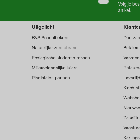
Volg je
bes
artikel.
Uitgelicht
Klante
RVS Schoolbekers
Duurza
Natuurlijke zonnebrand
Betalen
Ecologische kindermatrassen
Verzend
Milieuvriendelijke luiers
Retourne
Plaatstalen pannen
Levertij
Klachtaf
Websho
Nieuwsb
Zakelijk
Vacatur
Korting