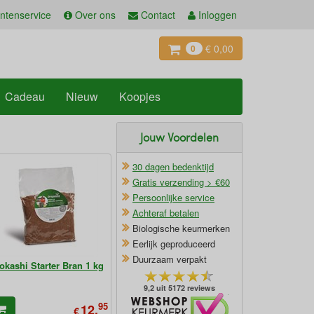
ntenservice
Over ons
Contact
Inloggen
€ 0,00
0
Cadeau
Nieuw
Koopjes
Jouw Voordelen
30 dagen bedenktijd
Gratis verzending > €60
Persoonlijke service
Achteraf betalen
Biologische keurmerken
Eerlijk geproduceerd
Duurzaam verpakt
okashi Starter Bran 1 kg
9,2 uit 5172 reviews
Oficieel Partner van Webshopkeurmerk
95
12,
€