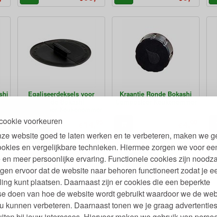
shi
Egaliseerdeksels voor
Kraantje Ronde Bokashi
mer
Ronde Bokashi
Composteer Keukenemmer
Composteer Keukenemmer
cookie voorkeuren
95
95
00
,
14,
4,
€
€
ze website goed te laten werken en te verbeteren, maken we g
ookies en vergelijkbare technieken. Hiermee zorgen we voor ee
 en meer persoonlijke ervaring. Functionele cookies zijn noodza
gen ervoor dat de website naar behoren functioneert zodat je e
ling kunt plaatsen. Daarnaast zijn er cookies die een beperkte
se doen van hoe de website wordt gebruikt waardoor we de web
u kunnen verbeteren. Daarnaast tonen we je graag advertenties
iten bij jouw interesses. Hiervoor maken we gebruik van persoo