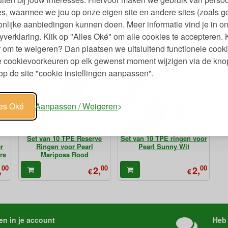
Pearl Mariposa Jar
Ronde Bokashi
s, waarmee we jou op onze eigen site en andere sites (zoals g
pot
fermenteren of voorraadpot
Composteer Fermenteer
- 500 ml
Lekdichte Keukenemmer
L
nlijke aanbiedingen kunnen doen. Meer informatie vind je in o
9L - 1
95
50
95
,
5,
79,
yverklaring. Klik op "Alles Oké" om alle cookies te accepteren. 
€
€
 om te weigeren? Dan plaatsen we uitsluitend functionele cooki
je cookievoorkeuren op elk gewenst moment wijzigen via de kno
p de site "cookie instellingen aanpassen".
les Oké
Aanpassen / Weigeren
Set van 10 TPE Reserve
Set van 10 TPE ringen voor
r
Ringen voor Pearl
Pearl Sunny Wit
rs
Mariposa Rood
00
00
00
,
2,
2,
€
€
en in je account
Heb 