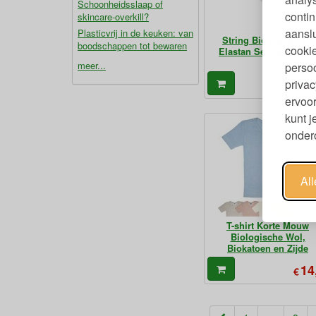
Schoonheidsslaap of
contin
skincare-overkill?
aanslu
Plasticvrij in de keuken: van
String Bio Katoen en
boodschappen tot bewaren
cookie
Elastan Set van 3 - Wi
meer...
persoo
26
privac
€
ervoor
kunt 
ondero
Al
T-shirt Korte Mouw
Biologische Wol,
Biokatoen en Zijde
14
€