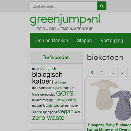
ECO - BIO - FAIR WARENHUIS
Eten en Drinken
Slapen
Verzorging
biokatoen
Trefwoorden
biologisch
baby
biologisch
1
...
8
katoen
drinken
duurzaam
fair
ecologisch
eten
GOTS
trade
gerecycled
milieuvriendelijk
huidverzorging
onderweg
natuurlijk
schoonmaken
vegan
slapen
speelgoed
wol
zero waste
Slaapzak Baby Biokato
Lange Mouw met Oversl