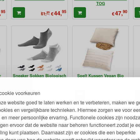
TOG
95
95
90
,
44,
47,
95
€
€
61,
r
Sneaker Sokken Biologisch
Spelt Kussen Vegan Bio
Katoen 2 Paar
Katoen 1600 gr
cookie voorkeuren
99
99
00
,
11,
76,
€
€
ze website goed te laten werken en te verbeteren, maken we g
ookies en vergelijkbare technieken. Hiermee zorgen we voor ee
 en meer persoonlijke ervaring. Functionele cookies zijn noodza
gen ervoor dat de website naar behoren functioneert zodat je e
ling kunt plaatsen. Daarnaast zijn er cookies die een beperkte
se doen van hoe de website wordt gebruikt waardoor we de web