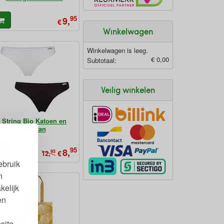
95
9,
€
Winkelwagen
Winkelwagen is leeg.
€ 0,00
Subtotaal:
Veilig winkelen
String Bio Katoen en
Elastan
95
8,
95
€
12,
ebruik
n
kelijk
en
site