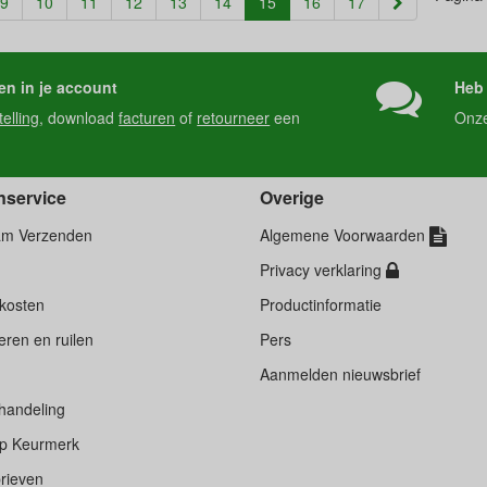
(current)
9
10
11
12
13
14
15
16
17
en in je account
Heb 
telling
, download
facturen
of
retourneer
een
Onz
nservice
Overige
am Verzenden
Algemene Voorwaarden
Privacy verklaring
kosten
Productinformatie
ren en ruilen
Pers
d
Aanmelden nieuwsbrief
handeling
p Keurmerk
rieven