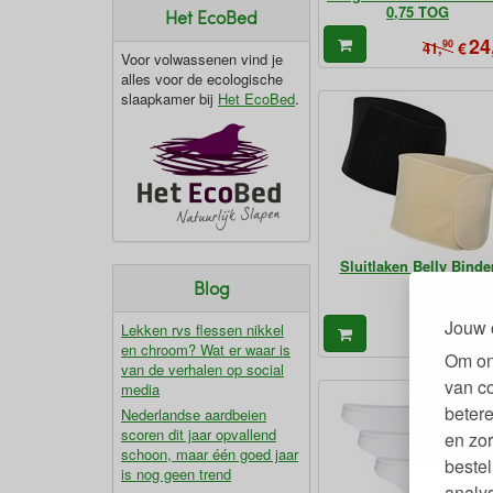
0,75 TOG
Het EcoBed
24
90
€
41,
Voor volwassenen vind je
alles voor de ecologische
slaapkamer bij
Het EcoBed
.
Sluitlaken Belly Binde
Blog
Jouw 
Lekken rvs flessen nikkel
49
€
en chroom? Wat er waar is
Om on
van de verhalen op social
van c
media
betere
Nederlandse aardbeien
scoren dit jaar opvallend
en zor
schoon, maar één goed jaar
bestel
is nog geen trend
analy