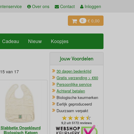
ntenservice
Over ons
Contact
Inloggen
€ 0,00
0
Cadeau
Nieuw
Koopjes
Jouw Voordelen
30 dagen bedenktijd
 15 van 17
Gratis verzending > €60
Persoonlijke service
Achteraf betalen
Biologische keurmerken
Eerlijk geproduceerd
Duurzaam verpakt
9,2 uit 5172 reviews
Slabbetje Ongekleurd
Oficieel Partner van Webshopkeurmerk
Biologisch Katoen