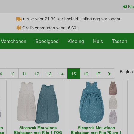
Kla
ma-vr voor 21.30
uur
besteld, zelfde dag verzonden
Gratis verzenden vanaf € 60,-
Verschonen
Speelgoed
Kleding
Huis
Tassen
Pagina
(current)
9
10
11
12
13
14
15
16
17
en
Slaapzak Mouwloos
Slaapzak Mouwloos
ag
Biokatoen met Rits 1 TOG
Biokatoen met Rits 70 cm 1