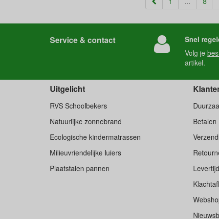
1
...
8
Service & contact
Snel regel
Volg je
bes
artikel.
Uitgelicht
Klante
RVS Schoolbekers
Duurza
Natuurlijke zonnebrand
Betalen
Ecologische kindermatrassen
Verzend
Milieuvriendelijke luiers
Retourne
Plaatstalen pannen
Levertij
Klachtaf
Websho
Nieuwsb