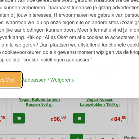
u kunnen verbeteren. Daarnaast tonen we je graag advertenties
iten bij jouw interesses. Hiervoor maken we gebruik van persoo
String Bio Katoen en
Toilettas Medium Bio
s, waarmee we jou op onze eigen site en andere sites (zoals g
t
Elastan Set van 3 - Zwart
Katoenen Canvas 24 x 18 x
9 cm
nlijke aanbiedingen kunnen doen. Meer informatie vind je in o
95
95
50
,
36,
6,
yverklaring. Klik op "Alles Oké" om alle cookies te accepteren. 
€
€
 om te weigeren? Dan plaatsen we uitsluitend functionele cooki
je cookievoorkeuren op elk gewenst moment wijzigen via de kno
p de site "cookie instellingen aanpassen".
les Oké
Aanpassen / Weigeren
Vegan Katoen Linnen
Vegan Kussen
Kussen 950 gr
Latexvlokken 1900 gr
19
00
00
,
96,
84,
€
€
Pagina