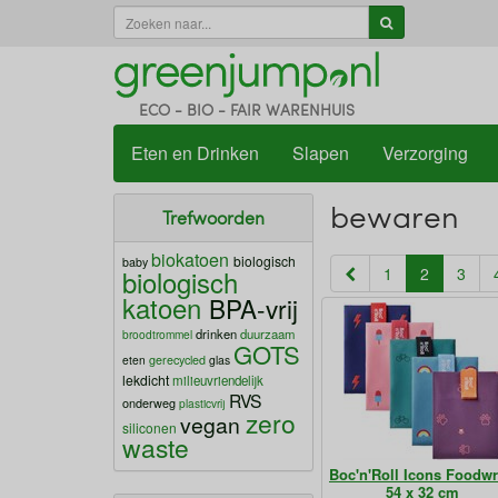
ECO - BIO - FAIR WARENHUIS
Eten en Drinken
Slapen
Verzorging
bewaren
Trefwoorden
biokatoen
biologisch
baby
(current)
biologisch
1
2
3
katoen
BPA-vrij
drinken
duurzaam
broodtrommel
GOTS
eten
gerecycled
glas
lekdicht
milieuvriendelijk
RVS
onderweg
plasticvrij
zero
vegan
siliconen
waste
Boc'n'Roll Icons Foodw
54 x 32 cm