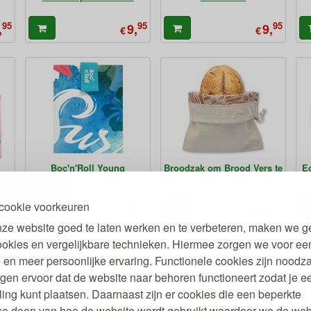
95
95
95
,
9,
9,
€
€
Boc'n'Roll Young
Broodzak om Brood Vers te
E
Foodwrap 54 x 32 cm
Houden Herbruikbaar 38x30
cookie voorkeuren
95
95
95
,
9,
34,
€
€
ze website goed te laten werken en te verbeteren, maken we g
ookies en vergelijkbare technieken. Hiermee zorgen we voor ee
 en meer persoonlijke ervaring. Functionele cookies zijn noodza
gen ervoor dat de website naar behoren functioneert zodat je e
ling kunt plaatsen. Daarnaast zijn er cookies die een beperkte
se doen van hoe de website wordt gebruikt waardoor we de web