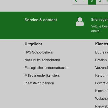
(current)
1
2
3
Service & contact
Snel regel
Volg je
bes
artikel.
Uitgelicht
Klante
RVS Schoolbekers
Duurza
Natuurlijke zonnebrand
Betalen
Ecologische kindermatrassen
Verzend
Milieuvriendelijke luiers
Retourne
Plaatstalen pannen
Levertij
Klachtaf
Websho
Nieuwsb