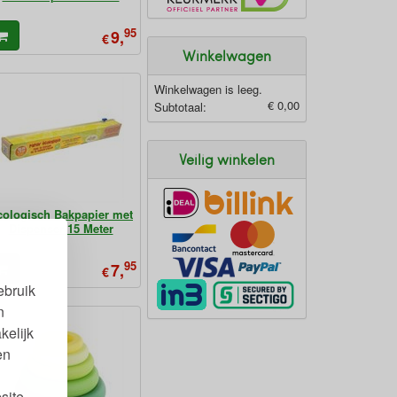
95
9,
€
Winkelwagen
Winkelwagen is leeg.
€ 0,00
Subtotaal:
Veilig winkelen
cologisch Bakpapier met
Dispenser 15 Meter
95
7,
€
ebruik
n
kelijk
en
site