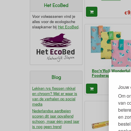
Het EcoBed
9
€
Voor volwassenen vind je
alles voor de ecologische
slaapkamer bij
Het EcoBed
.
Boc'n'Roll Wonderful
Foodwrap 54 x 32 cm
Blog
Jouw 
Lekken rvs flessen nikkel
10
€
en chroom? Wat er waar is
Om on
van de verhalen op social
van c
media
betere
Nederlandse aardbeien
scoren dit jaar opvallend
en zor
schoon, maar één goed jaar
bestel
is nog geen trend
analy