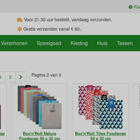
Kla
Voor 21.30
uur
besteld, vandaag verzonden.
Gratis verzenden vanaf € 60,-
Verschonen
Speelgoed
Kleding
Huis
Tassen
Pagina 2 van 5
4
5
rap
Boc'n'Roll Nature
Boc'n'Roll Tiles Foodwrap
Foodwrap 54 x 32 cm
54 x 32 cm