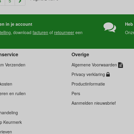
4
5
en in je account
Heb 
telling
, download
facturen
of
retourneer
een
Onz
nservice
Overige
am Verzenden
Algemene Voorwaarden
Privacy verklaring
kosten
Productinformatie
ren en ruilen
Pers
d
Aanmelden nieuwsbrief
handeling
p Keurmerk
rieven