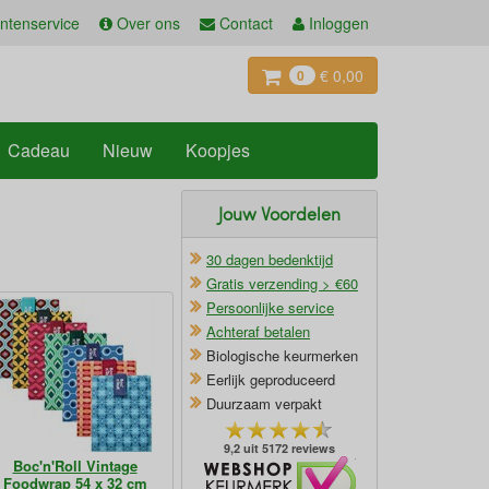
ntenservice
Over ons
Contact
Inloggen
€ 0,00
0
Cadeau
Nieuw
Koopjes
Jouw Voordelen
30 dagen bedenktijd
Gratis verzending > €60
Persoonlijke service
Achteraf betalen
Biologische keurmerken
Eerlijk geproduceerd
Duurzaam verpakt
9,2 uit 5172 reviews
Boc'n'Roll Vintage
Oficieel Partner van Webshopkeurmerk
Foodwrap 54 x 32 cm