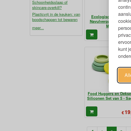
Schoonheidsslaap of
contin
skincare-overkill?
aanslu
Plasticvrij in de keuken: van
Ecologisch Bakpapier
boodschappen tot bewaren
cookie
Navulverpakking Rol 1
Meter
persoo
meer...
5
privac
€
ervoor
kunt 
ondero
Al
Food Huggers en Dekse
Siliconen Set van 5 - S
19
€