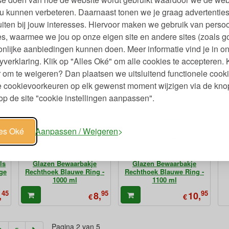
u kunnen verbeteren. Daarnaast tonen we je graag advertenties
iten bij jouw interesses. Hiervoor maken we gebruik van persoo
Food Huggers en Deksels
Food Huggers en Deksels
F
s, waarmee we jou op onze eigen site en andere sites (zoals g
5
Geel Set van 2
Siliconen Set van 5 -
Si
Autumn Harvest
nlijke aanbiedingen kunnen doen. Meer informatie vind je in o
79
95
45
,
9,
19,
yverklaring. Klik op "Alles Oké" om alle cookies te accepteren. 
€
€
 om te weigeren? Dan plaatsen we uitsluitend functionele cooki
je cookievoorkeuren op elk gewenst moment wijzigen via de kno
p de site "cookie instellingen aanpassen".
les Oké
Aanpassen / Weigeren
ls
Glazen Bewaarbakje
Glazen Bewaarbakje
age
Rechthoek Blauwe Ring -
Rechthoek Blauwe Ring -
1000 ml
1100 ml
45
95
95
,
8,
10,
€
€
Pagina 2 van 5