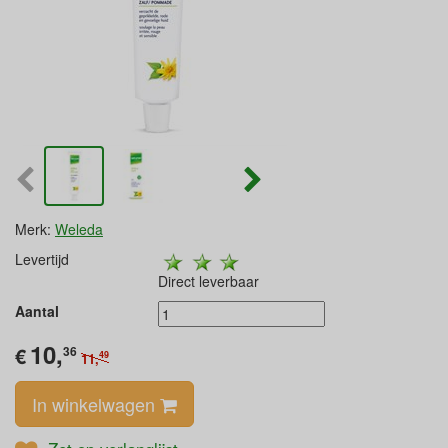
Merk:
Weleda
Levertijd
Direct leverbaar
Aantal
10,
€
36
49
11,
In winkelwagen