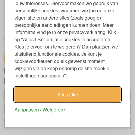
jouw interesses. Hiervoor maken we gebruik van
Vrij van dierproeven
Natrue gecertificeerd
persoonlijke cookies, waarmee we jou op onze
eigen site en andere sites (zoals google)
Gebruik Urtica zalf
persoonlijke aanbiedingen kunnen doen. Meer
informatie vind je in onze privacyverklaring. Klik
De zalf één tot drie maal per dag dun aanbrengen op de
geprikkelde, overgevoelige en rode huid.
op "Alles Oké" om alle cookies te accepteren.
Kies je ervoor om te weigeren? Dan plaatsen we
Let op:
Niet op open wonden toepassen.
uitsluitend functionele cookies. Je kunt je
toon alles
cookievoorkeuren op elk gewenst moment
wijzigen via de knop onderop de site "cookie
Ingrediënten Urtica zalf van Weleda
instellingen aanpassen".
Keurmerken en labels Weleda Urtica zalf
Alles Oké
Past bij
Alternatieven
Aanpassen / Weigeren
Gerelateerde producten