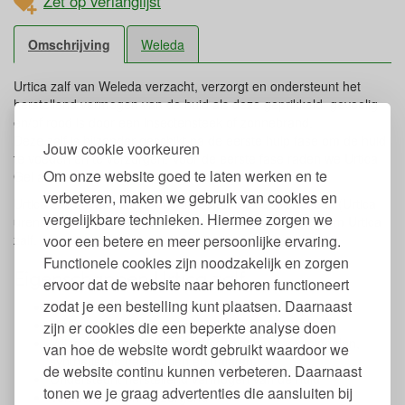
Zet op verlanglijst
Omschrijving
Weleda
Urtica zalf van Weleda verzacht, verzorgt en ondersteunt het
herstellend vermogen van de huid als deze geprikkeld, gevoelig
en/of rood is door een insectensteek of zonnebrand.
Deze zalf is bijzonder geschikt na de eerste hulp fase om de huid
Jouw cookie voorkeuren
te voeden en te verzorgen. Voor de eerste fase raden we Urtica
Om onze website goed te laten werken en te
Gel aan.
verbeteren, maken we gebruik van cookies en
Urtica zalf bevat extract van Arnica en Kleine brandnetel (Urtica
vergelijkbare technieken. Hiermee zorgen we
urens) en is Natrue gecertificeerd. De tube bevat 25 gram Urtica
voor een betere en meer persoonlijke ervaring.
zalf.
Functionele cookies zijn noodzakelijk en zorgen
Eigenschappen Urtica zalf
ervoor dat de website naar behoren functioneert
zodat je een bestelling kunt plaatsen. Daarnaast
Inhoud: 25 gr.
Met extract van Arnica en Urtica
zijn er cookies die een beperkte analyse doen
Vrij van parabenen, synthetische conserveermiddelen,
van hoe de website wordt gebruikt waardoor we
synthetische geurstoffen en ftalaten
de website continu kunnen verbeteren. Daarnaast
Ondersteunt herstellend vermogen van de huid
tonen we je graag advertenties die aansluiten bij
Verzachtend en verzorgend