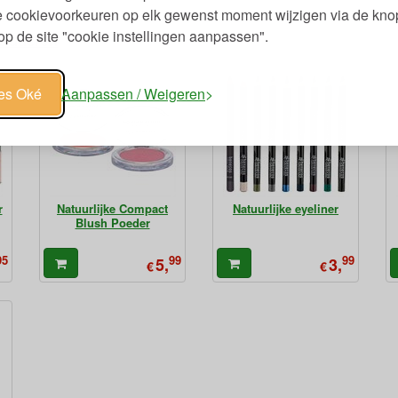
je cookievoorkeuren op elk gewenst moment wijzigen via de kno
p de site "cookie instellingen aanpassen".
roducten
les Oké
Aanpassen / Weigeren
r
Natuurlijke Compact
Natuurlijke eyeliner
Blush Poeder
95
99
99
5,
3,
€
€