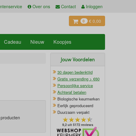
ntenservice
Over ons
Contact
Inloggen
€ 0,00
0
Cadeau
Nieuw
Koopjes
Jouw Voordelen
30 dagen bedenktijd
Gratis verzending > €60
Persoonlijke service
Achteraf betalen
Biologische keurmerken
Eerlijk geproduceerd
Duurzaam verpakt
e producten
9,2 uit 5172 reviews
Oficieel Partner van Webshopkeurmerk