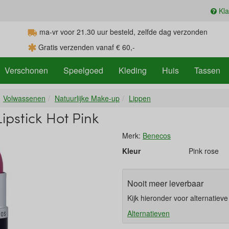
Kla
ma-vr voor 21.30
uur
besteld, zelfde dag verzonden
Gratis verzenden vanaf € 60,-
Verschonen
Speelgoed
Kleding
Huis
Tassen
Volwassenen
Natuurlijke Make-up
Lippen
Lipstick Hot Pink
Merk:
Benecos
Kleur
Pink rose
Nooit meer leverbaar
Kijk hieronder voor alternatiev
Alternatieven