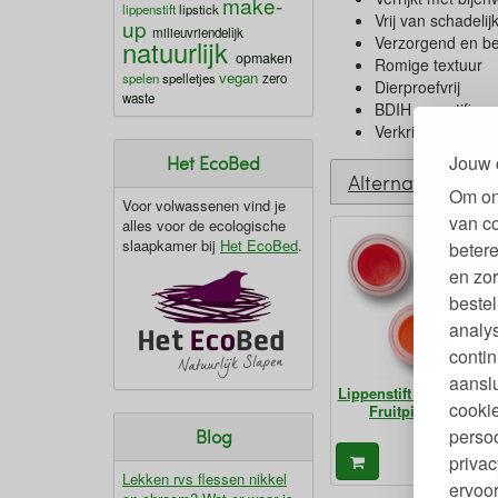
make-
lippenstift
lipstick
Vrij van schadelij
up
milieuvriendelijk
Verzorgend en b
natuurlijk
opmaken
Romige textuur
vegan
spelen
spelletjes
zero
Dierproefvrij
waste
BDIH gecertificee
Verkrijgbaar in di
Jouw 
Het EcoBed
Alternatieven
Om on
Voor volwassenen vind je
van c
alles voor de ecologische
slaapkamer bij
Het EcoBed
.
betere
en zor
bestel
analy
contin
aanslu
Lippenstift en Blush m
cookie
Fruitpigmenten
persoo
Blog
24,
privac
€
Lekken rvs flessen nikkel
ervoor