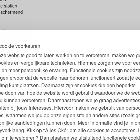
ke stoffen
eschermend
rd
verse tinten
cookie voorkeuren
ze website goed te laten werken en te verbeteren, maken we g
ookies en vergelijkbare technieken. Hiermee zorgen we voor ee
 en meer persoonlijke ervaring. Functionele cookies zijn noodza
gen ervoor dat de website naar behoren functioneert zodat je e
ling kunt plaatsen. Daarnaast zijn er cookies die een beperkte
se doen van hoe de website wordt gebruikt waardoor we de web
u kunnen verbeteren. Daarnaast tonen we je graag advertenties
iten bij jouw interesses. Hiervoor maken we gebruik van persoo
et
Lipstick Anti-Aging met
Matte Lipstick met
s, waarmee we jou op onze eigen site en andere sites (zoals g
Fruitpigmenten en
Fruitpigmenten en
Granaatappelolie
Cacaoboter
nlijke aanbiedingen kunnen doen. Meer informatie vind je in o
95
50
95
27,
24,
yverklaring. Klik op "Alles Oké" om alle cookies te accepteren. 
€
€
 om te weigeren? Dan plaatsen we uitsluitend functionele cooki