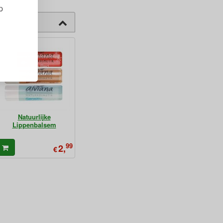
p
Natuurlijke
Lippenbalsem
99
2,
€