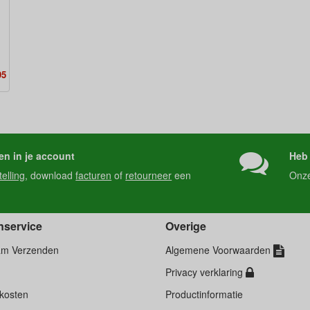
95
en in je account
Heb 
telling
, download
facturen
of
retourneer
een
Onz
nservice
Overige
am Verzenden
Algemene Voorwaarden
Privacy verklaring
kosten
Productinformatie