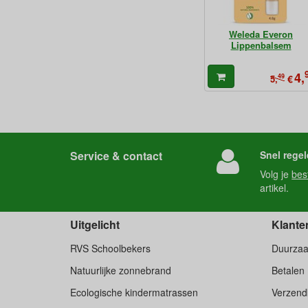
Weleda Everon
Lippenbalsem
4,
49
€
5,
Service & contact
Snel regel
Volg je
bes
artikel.
Uitgelicht
Klante
RVS Schoolbekers
Duurza
Natuurlijke zonnebrand
Betalen
Ecologische kindermatrassen
Verzend