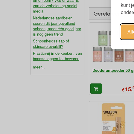
en chroom? Wat er waar is
kunt 
van de verhalen op social
media
ondero
Gerelateerde p
Nederlandse aardbeien
scoren dit jaar opvallend
schoon, maar één goed jaar
Al
is nog geen trend
Schoonheidsslaap of
skincare-overkill?
Plasticvrij in de keuken: van
boodschappen tot bewaren
meer...
Deodorantpoeder 50 g
15,
€