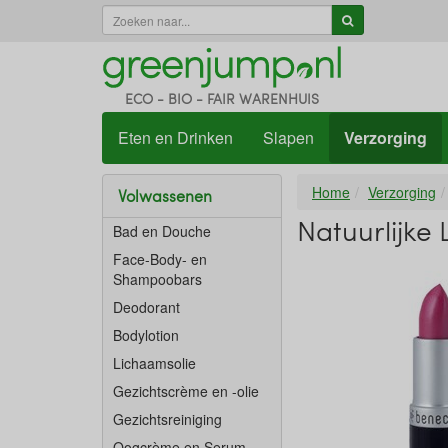
ECO - BIO - FAIR WARENHUIS
Eten en Drinken
Slapen
Verzorging
Home
Verzorging
Volwassenen
Natuurlijke 
Bad en Douche
Face-Body- en
Shampoobars
Deodorant
Bodylotion
Lichaamsolie
Gezichtscrème en -olie
Gezichtsreiniging
Oogcrème en Serum