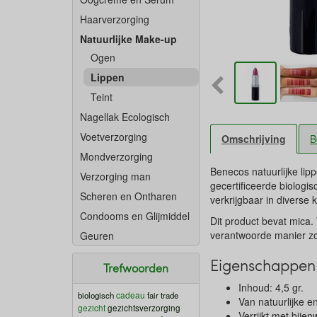
Haarverzorging
Natuurlijke Make-up
Ogen
Lippen
Teint
Nagellak Ecologisch
Voetverzorging
Omschrijving
B
Mondverzorging
Benecos natuurlijke lip
Verzorging man
gecertificeerde biologis
Scheren en Ontharen
verkrijgbaar in diverse k
Condooms en Glijmiddel
Dit product bevat mica.
verantwoorde manier zo
Geuren
Eigenschappen 
Trefwoorden
Inhoud: 4,5 gr.
cadeau
biologisch
fair trade
Van natuurlijke e
gezicht
gezichtsverzorging
Verrijkt met bije