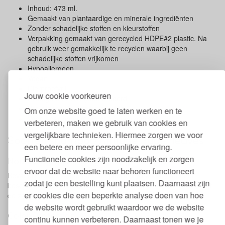
Inhoud: 473 ml.
Gemaakt van plantaardige en minerale ingrediënten
Zonder schadelijke stoffen en kleurstoffen
Verpakking gemaakt van gerecycled HDPE#2 plastic. Na
gebruik weer gemakkelijk te recyclen waarbij geen
schadelijke stoffen vrijkomen
Hypoallergeen
Vegan
Dierproefvrij
Jouw cookie voorkeuren
Ecologo en EWG gecertificeerd
Verkrijgbaar in diverse soorten
Om onze website goed te laten werken en te
Voor ieder product wordt 1 boom geplant
verbeteren, maken we gebruik van cookies en
vergelijkbare technieken. Hiermee zorgen we voor
Soorten shampoo Attitude Super leaves
een betere en meer persoonlijke ervaring.
Functionele cookies zijn noodzakelijk en zorgen
Nourishing and Strengthening
ervoor dat de website naar behoren functioneert
Bevat olijfbladextract en druivenpitolie, hydrateert, voedt en
zodat je een bestelling kunt plaatsen. Daarnaast zijn
beschermt droog en beschadigd haar. Laat je haar glanzen. Met
er cookies die een beperkte analyse doen van hoe
de zachte en zoete geur van peer en gember.
de website wordt gebruikt waardoor we de website
Color Protection
continu kunnen verbeteren. Daarnaast tonen we je