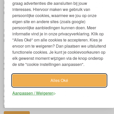
Bevat granaatappelextract wat helpt om gekleurd haar glanzend
graag advertenties die aansluiten bij jouw
te houden en avocado olie wat beschadigd haar revitaliseert en
interesses. Hiervoor maken we gebruik van
beschermt. Met de geur van kleine rode besjes.
persoonlijke cookies, waarmee we jou op onze
eigen site en andere sites (zoals google)
Volume and Shine
persoonlijke aanbiedingen kunnen doen. Meer
Bevat antioxidanten, soja-eiwit en cranberry-extract. Vermindert
informatie vind je in onze privacyverklaring. Klik op
kroezen en geeft glans aan het haar. Ruikt naar sinaasappel en
"Alles Oké" om alle cookies te accepteren. Kies je
kardemon.
ervoor om te weigeren? Dan plaatsen we uitsluitend
Moisture rich
functionele cookies. Je kunt je cookievoorkeuren op
elk gewenst moment wijzigen via de knop onderop
Bevat quinoa- en jojoba eiwitten en helpt het haar te herstellen,
glanzen en beschermen. Ideaal voor droog en dof haar. Met een
de site "cookie instellingen aanpassen".
geur van guave en bessen.
Clarifying
Alles Oké
Met extract van witte thee en citroenblad, reinigt het haar diep.
Het citroenblad extract heeft ook hydraterende en
Aanpassen / Weigeren
conditionerende eigenschappen. Het witte thee extract geeft het
haar een oppepper. Met de geur van Earl Grey-thee en verse
komkommer.