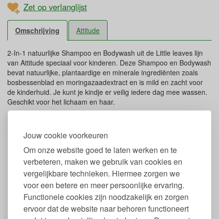
Zet op verlanglijst
Omschrijving
Attitude
2-In-1 natuurlijke Shampoo en Bodywash uit de Little leaves lijn
van Attitude speciaal voor kinderen. Deze Shampoo en Bodywash
bevat natuurlijke, plantaardige en minerale ingrediënten zoals
bosbessenblad en moringazaadextract en is mild en zacht voor
de kinderhuid. Je kunt je kindje er veilig iedere dag mee wassen.
Geschikt voor het lichaam en haar.
Eigenschappen Shampoo & Bodywash
voor kinderen Attitude
Jouw cookie voorkeuren
Om onze website goed te laten werken en te
Inhoud: 473 ml.
Shampoo en Bodywash voor kinderen
verbeteren, maken we gebruik van cookies en
Vrij van schadelijke stoffen
vergelijkbare technieken. Hiermee zorgen we
Milde geur van watermeloen en kokos of vanille peer
voor een betere en meer persoonlijke ervaring.
Verpakking gemaakt van gerecycled HDPE#2 plastic. Na
Functionele cookies zijn noodzakelijk en zorgen
gebruik weer gemakkelijk te recyclen waarbij geen
ervoor dat de website naar behoren functioneert
schadelijke stoffen vrijkomen
Voor dagelijks gebruik