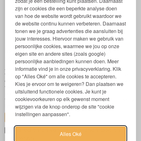
zodat je een bestelling kunt plaatsen. Daarnaast
Hypoallergeen
zijn er cookies die een beperkte analyse doen
Duurzaam en recyclebaar
van hoe de website wordt gebruikt waardoor we
Vegan
de website continu kunnen verbeteren. Daarnaast
Co2 neutraal
tonen we je graag advertenties die aansluiten bij
Dierproefvrij
EWG, Ecologo gecertificeerd
jouw interesses. Hiervoor maken we gebruik van
persoonlijke cookies, waarmee we jou op onze
Ingrediënten Watermelon Coconut
eigen site en andere sites (zoals google)
shampoo en bodywash
persoonlijke aanbiedingen kunnen doen. Meer
Aqua / water / eau, sodium coco-sulfate, coco glucoside,
informatie vind je in onze privacyverklaring. Klik
vegetable glycerin, sodium cocoyl isethionate, sodium chloride,
op "Alles Oké" om alle cookies te accepteren.
citric acid, glyceryl oleate, sodium benzoate, potassium sorbate,
Kies je ervoor om te weigeren? Dan plaatsen we
vaccinium angustifolium (blueberry) leaf extract, inulin,
uitsluitend functionele cookies. Je kunt je
maltodextrin, moringa oleifera seed extract, cyamopsis
cookievoorkeuren op elk gewenst moment
tetragonoloba (guar) gum, triethyl citrate, decanal (fruit), dimethyl
heptenal (fruit), gamma-nonalactone (coconut).
wijzigen via de knop onderop de site "cookie
instellingen aanpassen".
toon alles
Ingrediënten Vanilla Pear shampoo en
Alles Oké
bodywash