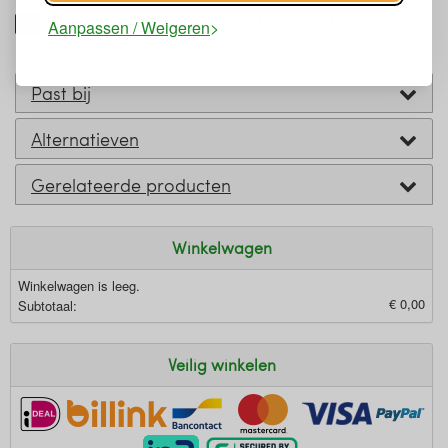
Keurmerken en labels Attitude little leaves
Aanpassen / Weigeren
2-in-1
Past bij
Alternatieven
Gerelateerde producten
Winkelwagen
Winkelwagen is leeg.
€ 0,00
Subtotaal:
Veilig winkelen