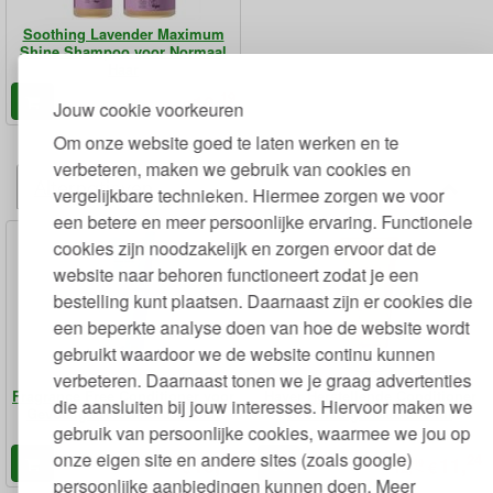
Soothing Lavender Maximum
Shine Shampoo voor Normaal
Haar
19
10,
€
Jouw cookie voorkeuren
Om onze website goed te laten werken en te
verbeteren, maken we gebruik van cookies en
Alternatieven
vergelijkbare technieken. Hiermee zorgen we voor
een betere en meer persoonlijke ervaring. Functionele
cookies zijn noodzakelijk en zorgen ervoor dat de
website naar behoren functioneert zodat je een
bestelling kunt plaatsen. Daarnaast zijn er cookies die
een beperkte analyse doen van hoe de website wordt
gebruikt waardoor we de website continu kunnen
verbeteren. Daarnaast tonen we je graag advertenties
Fragrance Free Conditioner voor
Haver Herstellende Conditioner
die aansluiten bij jouw interesses. Hiervoor maken we
Gevoelige Hoofdhuid 180 ml
Beschadigd Haar 200 ml
gebruik van persoonlijke cookies, waarmee we jou op
onze eigen site en andere sites (zoals google)
09
24
10,
11,
€
49
€
12,
persoonlijke aanbiedingen kunnen doen. Meer