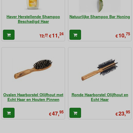
Haver Herstellende Shampoo
Natuurlijke Shampoo Bar Honing
Beschadigd Haar
24
75
11,
10,
49
€
€
12,
Ovalen Haarborstel Olijfhout met
Ronde Haarborstel Olijfhout en
Echt Haar en Houten Pinnen
Echt Haar
95
95
47,
23,
€
€