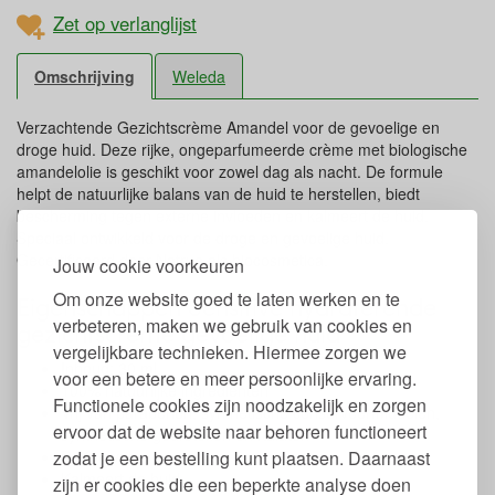
Zet op verlanglijst
Omschrijving
Weleda
Verzachtende Gezichtscrème Amandel voor de gevoelige en
droge huid. Deze rijke, ongeparfumeerde crème met biologische
amandelolie is geschikt voor zowel dag als nacht. De formule
helpt de natuurlijke balans van de huid te herstellen, biedt
bescherming tegen externe invloeden en kalmeert de huid.
Speciaal ontwikkeld voor de droge en gevoelige huid.
Gecertificeerd door Natrue als biocosmetica.
Jouw cookie voorkeuren
Om onze website goed te laten werken en te
Eigenschappen Sensitive hydraterende
verbeteren, maken we gebruik van cookies en
gezichtscrème gevoelige huid
vergelijkbare technieken. Hiermee zorgen we
Inhoud: 30 ml.
voor een betere en meer persoonlijke ervaring.
100% natuurlijke ingrediënten
Functionele cookies zijn noodzakelijk en zorgen
Vrij van parabenen, synthetische conserveermiddelen,
ervoor dat de website naar behoren functioneert
synthetische geurstoffen en ftalaten
zodat je een bestelling kunt plaatsen. Daarnaast
Parfumvrij
Kalmeert de huid
zijn er cookies die een beperkte analyse doen