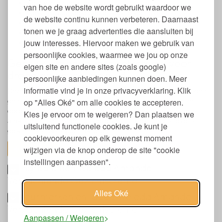
Verzacht en beschermt
van hoe de website wordt gebruikt waardoor we
Geschikt voor de droge en gevoelige huid
de website continu kunnen verbeteren. Daarnaast
Te gebruiken als dag- en nachtcrème
tonen we je graag advertenties die aansluiten bij
Dierproefvrij
jouw interesses. Hiervoor maken we gebruik van
Natrue gecertificeerd
persoonlijke cookies, waarmee we jou op onze
Gebruik amandel gezichtscrème voor
eigen site en andere sites (zoals google)
droge en gevoelige huid
persoonlijke aanbiedingen kunnen doen. Meer
informatie vind je in onze privacyverklaring. Klik
Deze gezichtscrème kan zowel als dag- en nachtcrème worden
gebruikt. Breng de crème aan op het gezicht, de hals en het
op "Alles Oké" om alle cookies te accepteren.
decolleté na het reinigen van de huid, bijvoorbeeld met de
Kies je ervoor om te weigeren? Dan plaatsen we
amandel reinigingsmelk uit dezelfde lijn. De crème is tevens
uitsluitend functionele cookies. Je kunt je
geschikt als basis voor make-up.
cookievoorkeuren op elk gewenst moment
toon alles
wijzigen via de knop onderop de site "cookie
instellingen aanpassen".
Ingrediënten Weleda Amandel
Verzachtende Gezichtscreme
Alles Oké
Keurmerken en labels Weleda Amandel
Verzachtende Gezichtscrème
Aanpassen / Weigeren