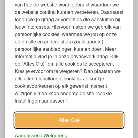
Verzorgt en beschermt
van hoe de website wordt gebruikt waardoor we
Voor de droge huid
de website continu kunnen verbeteren. Daarnaast
In handige pompflacon
tonen we je graag advertenties die aansluiten bij
Vegan
jouw interesses. Hiervoor maken we gebruik van
Dierproefvrij
Natrue gecertificeerd
persoonlijke cookies, waarmee we jou op onze
Verpakking gemaakt van 97% gerecycled PET
eigen site en andere sites (zoals google)
persoonlijke aanbiedingen kunnen doen. Meer
Gebruik Weleda duindoorn en vitamine C
informatie vind je in onze privacyverklaring. Klik
regenererende bodylotion
op "Alles Oké" om alle cookies te accepteren.
Na een warme douche zacht inmasseren: de lotion trekt snel in
Kies je ervoor om te weigeren? Dan plaatsen we
en laat een subtiele, verfrissende geur achter van grapefruit,
uitsluitend functionele cookies. Je kunt je
mandarijn en sandelhout.
cookievoorkeuren op elk gewenst moment
toon alles
wijzigen via de knop onderop de site "cookie
instellingen aanpassen".
Ingrediënten Weleda regenererende
bodylotion duindoorn
Alles Oké
Keurmerken en labels hydraterende body
lotion
Aanpassen / Weigeren