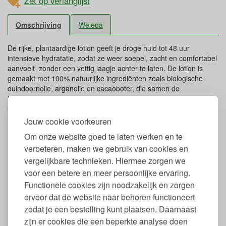
Zet op verlanglijst
Omschrijving
Weleda
De rijke, plantaardige lotion geeft je droge huid tot 48 uur
intensieve hydratatie, zodat ze weer soepel, zacht en comfortabel
aanvoelt zonder een vettig laagje achter te laten. De lotion is
gemaakt met 100% natuurlijke ingrediënten zoals biologische
duindoornolie, arganolie en cacaoboter, die samen de
huidbarrière versterken en vochtverlies tegengaan. Hij biedt tot 48
uur hydratatie en helpt het natuurlijke evenwicht van je huid te
herstellen en te versterken.
Jouw cookie voorkeuren
Om onze website goed te laten werken en te
Eigenschappen body lotion voor droge
verbeteren, maken we gebruik van cookies en
huid
vergelijkbare technieken. Hiermee zorgen we
Inhoud: 250 ml.
voor een betere en meer persoonlijke ervaring.
Van 100% natuurlijke ingrediënten
Functionele cookies zijn noodzakelijk en zorgen
Vrij van parabenen, synthetische conserveermiddelen,
ervoor dat de website naar behoren functioneert
synthetische geurstoffen en ftalaten
zodat je een bestelling kunt plaatsen. Daarnaast
Met verfrissende geur van grapefruit, mandarijn en
sandelhout
zijn er cookies die een beperkte analyse doen