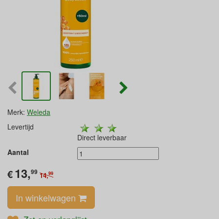
Merk:
Weleda
Levertijd
Direct leverbaar
Aantal
13,
€
99
99
14,
In winkelwagen