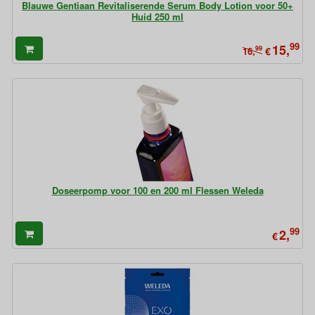
Blauwe Gentiaan Revitaliserende Serum Body Lotion voor 50+
Huid 250 ml
99
15,
99
€
16,
Doseerpomp voor 100 en 200 ml Flessen Weleda
99
2,
€