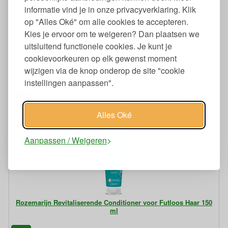
informatie vind je in onze privacyverklaring. Klik
op "Alles Oké" om alle cookies te accepteren.
Kies je ervoor om te weigeren? Dan plaatsen we
uitsluitend functionele cookies. Je kunt je
cookievoorkeuren op elk gewenst moment
Regenererende Bodylotion Duindoorn 250 ml
wijzigen via de knop onderop de site "cookie
instellingen aanpassen".
99
13,
99
€
14,
Alles Oké
Aanpassen / Weigeren
Rozemarijn Revitaliserende Conditioner voor Futloos Haar 150
ml