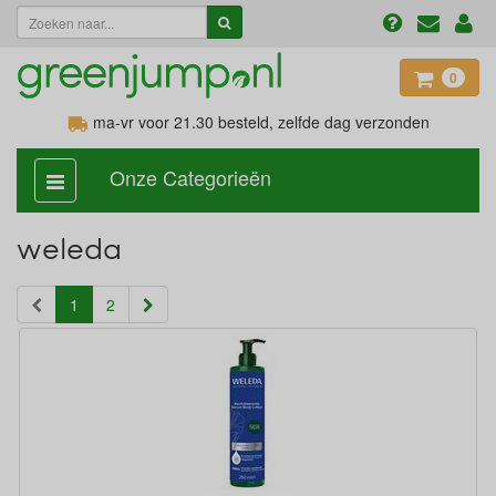
0
ma-vr voor 21.30
besteld, zelfde dag verzonden
Onze Categorieën
categorie
aan,
uit
weleda
(current)
1
2