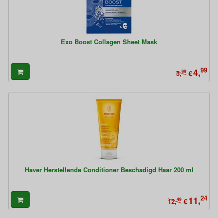
Exo Boost Collagen Sheet Mask
99
4,
99
€
5,
Haver Herstellende Conditioner Beschadigd Haar 200 ml
24
11,
49
€
12,