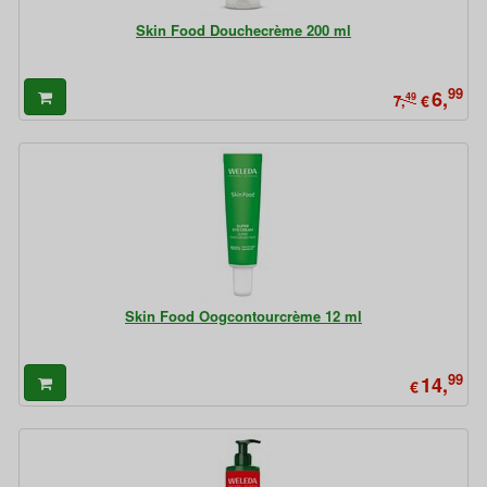
Skin Food Douchecrème 200 ml
99
6,
49
€
7,
Skin Food Oogcontourcrème 12 ml
99
14,
€