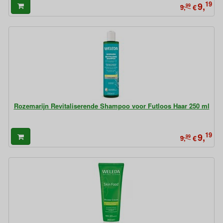
19
9,
99
€
9,
Rozemarijn Revitaliserende Shampoo voor Futloos Haar 250 ml
19
9,
99
€
9,