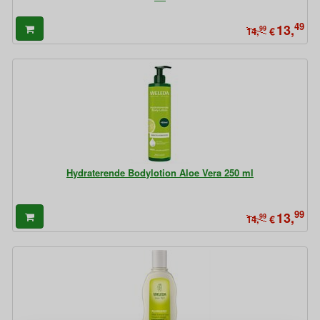
49
13,
99
€
14,
Hydraterende Bodylotion Aloe Vera 250 ml
99
13,
99
€
14,