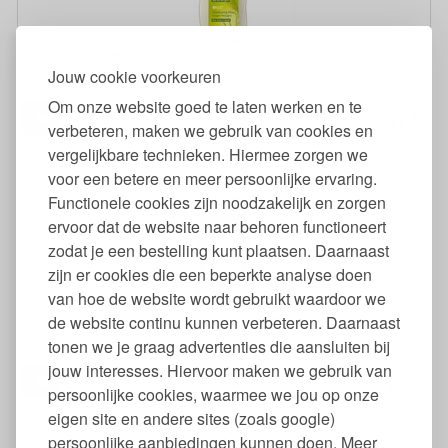
Pluimgierst Shampoo Normaal Haar
Jouw cookie voorkeuren
Om onze website goed te laten werken en te
24
11,
49
€
12,
verbeteren, maken we gebruik van cookies en
vergelijkbare technieken. Hiermee zorgen we
voor een betere en meer persoonlijke ervaring.
Functionele cookies zijn noodzakelijk en zorgen
ervoor dat de website naar behoren functioneert
zodat je een bestelling kunt plaatsen. Daarnaast
zijn er cookies die een beperkte analyse doen
van hoe de website wordt gebruikt waardoor we
Ratanhia Mondwater
de website continu kunnen verbeteren. Daarnaast
tonen we je graag advertenties die aansluiten bij
jouw interesses. Hiervoor maken we gebruik van
08
8,
99
€
8,
persoonlijke cookies, waarmee we jou op onze
eigen site en andere sites (zoals google)
persoonlijke aanbiedingen kunnen doen. Meer