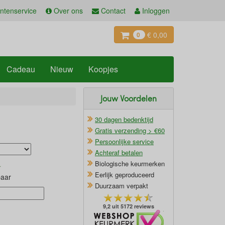
ntenservice
Over ons
Contact
Inloggen
€ 0,00
0
Cadeau
Nieuw
Koopjes
Jouw Voordelen
30 dagen bedenktijd
Gratis verzending > €60
Persoonlijke service
Achteraf betalen
Biologische keurmerken
Eerlijk geproduceerd
baar
Duurzaam verpakt
9,2 uit 5172 reviews
Oficieel Partner van Webshopkeurmerk