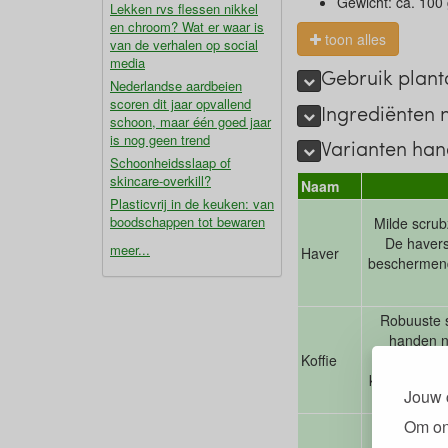
Gewicht: ca. 100 
Lekken rvs flessen nikkel
en chroom? Wat er waar is
toon alles
van de verhalen op social
media
Gebruik plant
Nederlandse aardbeien
scoren dit jaar opvallend
Ingrediënten 
schoon, maar één goed jaar
is nog geen trend
Varianten ha
Schoonheidsslaap of
skincare-overkill?
Naam
Plasticvrij in de keuken: van
boodschappen tot bewaren
Milde scrub
De havers
meer...
Haver
beschermend 
Robuuste s
handen na
Koffie
neutralis
knoflook bli
Jouw 
Om on
Kruidige en