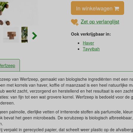
In winkelwagen
Zet op verlanglijst
Ook verkrijgbaar in:
Haver
Tayyibah
erfzeep
ubzeep van Werfzeep, gemaakt van biologische ingrediënten met een na
ben met korrels van haver, koffie of maanzaad is een heel natuurlijke m
ub werkt zacht, verzorgend en herstellend en het resultaat is een zach
aties: van fijn tot een wat grovere korrel. Werfzeep is bedoeld voor de 
edereen.
n palmolie, dierlijke vetten of irriterende stoffen als parfumolie, kleur
 bevat het geen microbeads. De scrubzeep is biologisch afbreekbaar, 
n.
ij verpakt in gerecycled papier, dat scheelt weer plastic op de afvalberg