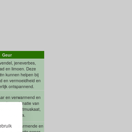
Geur
vendel, jeneverbes,
ad en limoen. Deze
iën kunnen helpen bij
heid en vermoeidheid en
rlijk ontspannend.
aar en verwarmend en
door de combinatie van
atchouli, nootmuskaat,
l en kurkuma.
ebruik
ur, vol verwarmende en
liën van zwarte peper,