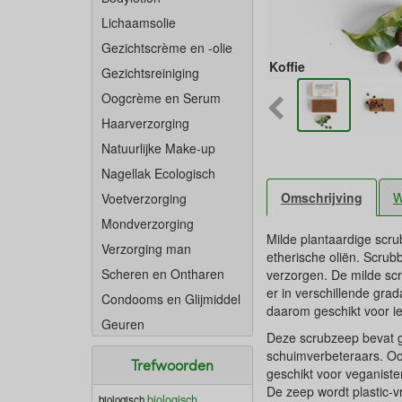
Lichaamsolie
Gezichtscrème en -olie
Koffie
Gezichtsreiniging
Oogcrème en Serum
Haarverzorging
Natuurlijke Make-up
Nagellak Ecologisch
Omschrijving
W
Voetverzorging
Mondverzorging
Milde plantaardige scr
Verzorging man
etherische oliën. Scrub
Scheren en Ontharen
verzorgen. De milde scr
er in verschillende grad
Condooms en Glijmiddel
daarom geschikt voor i
Geuren
Deze scrubzeep bevat gee
schuimverbeteraars. Ook
Trefwoorden
geschikt voor veganiste
De zeep wordt plastic-vr
biologisch
biologisch