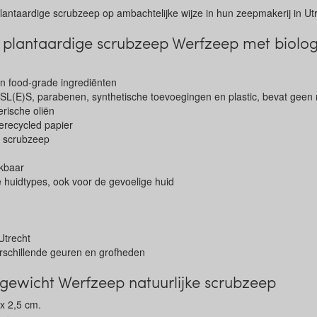
antaardige scrubzeep op ambachtelijke wijze in hun zeepmakerij in Utr
plantaardige scrubzeep Werfzeep met biolog
en food-grade ingrediënten
, SL(E)S, parabenen, synthetische toevoegingen en plastic, bevat geen
rische oliën
erecycled papier
e scrubzeep
ekbaar
e huidtypes, ook voor de gevoelige huid
Utrecht
erschillende geuren en grofheden
gewicht Werfzeep natuurlijke scrubzeep
 x 2,5 cm.