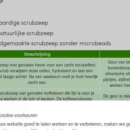
gr.
aardige scrubzeep
natuurlijke scrubzeep
ndgemaakte scrubzeep zonder microbeads
Omschrijving
Geur van la
zeep met gemalen haver voor een zacht scrubeffect.
korianderza
crub verwijdert dode cellen, hydrateert en laat een
etherische ol
laagje achter. Na een wasbeurt voelt je huid heerlijk
pijntjes, stijf
zacht aan.
werken hee
crubzeep van gemalen koffieboon die fijn is voor je
De geur is zw
 werken in de tuin of keuken. De koffiescrubzeep
fris tegelijk 
eert geurtjes zodat je handen niet de hele dag naar
citroengras, p
jven ruiken. Je kunt deze scrubzeep ook gebruiken als
kanee
cookie voorkeuren
benenscrub onder de douche.
ze website goed te laten werken en te verbeteren, maken we g
Zoetkruidige ge
 pittige scrubzeep. De scrub komt van maanzaad, dat
stimulerende o