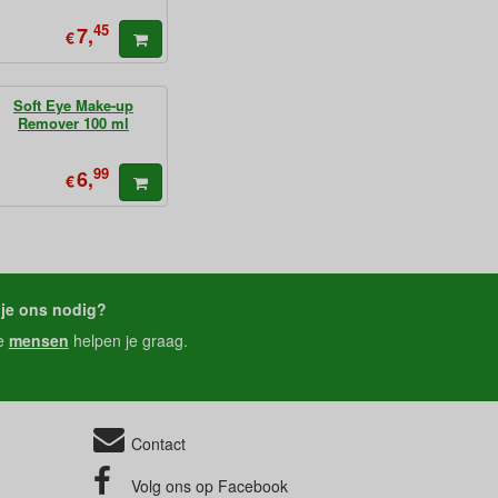
45
7,
€
Soft Eye Make-up
Remover 100 ml
99
6,
€
je ons nodig?
e
mensen
helpen je graag.
Contact
Volg ons op
Facebook