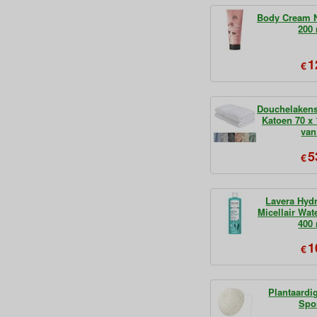
Body Cream N
200
1
€
Douchelakens
Katoen 70 x
van
5
€
Lavera Hyd
Micellair Wat
400
1
€
Plantaardi
Spo