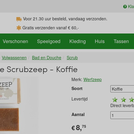
Kla
Voor 21.30
uur
besteld, vandaag verzonden.
Gratis verzenden vanaf € 60,-
Verschonen
Speelgoed
Kleding
Huis
Tassen
Volwassenen
Bad en Douche
Scrub
e Scrubzeep - Koffie
Merk:
Werfzeep
Soort
Levertijd
Direct lever
Aantal
8,
€
75