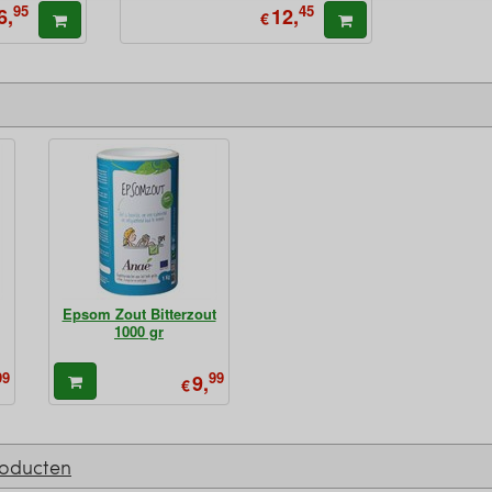
95
45
6,
12,
€
Epsom Zout Bitterzout
1000 gr
99
99
9,
€
roducten