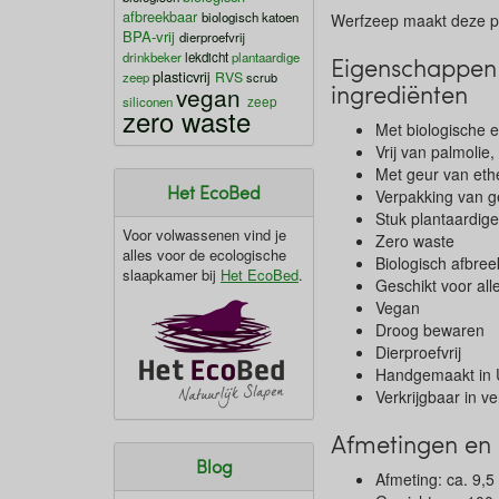
afbreekbaar
biologisch katoen
Werfzeep maakt deze pl
BPA-vrij
dierproefvrij
drinkbeker
lekdicht
plantaardige
Eigenschappen 
plasticvrij
RVS
zeep
scrub
ingrediënten
vegan
zeep
siliconen
zero waste
Met biologische 
Vrij van palmolie
Met geur van ethe
Het EcoBed
Verpakking van g
Stuk plantaardig
Voor volwassenen vind je
Zero waste
alles voor de ecologische
Biologisch afbre
slaapkamer bij
Het EcoBed
.
Geschikt voor all
Vegan
Droog bewaren
Dierproefvrij
Handgemaakt in 
Verkrijgbaar in v
Afmetingen en 
Blog
Afmeting: ca. 9,5