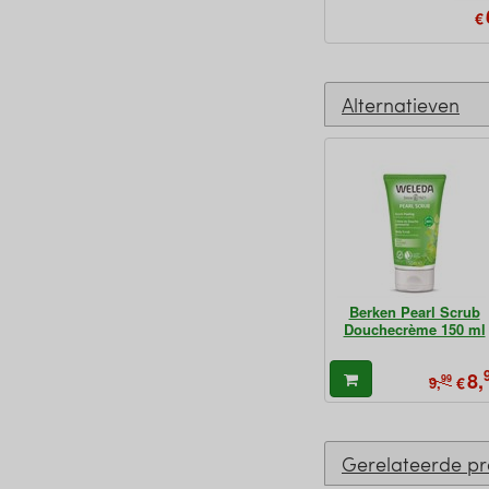
€
Alternatieven
Berken Pearl Scrub
Douchecrème 150 ml
8,
99
€
9,
Gerelateerde p