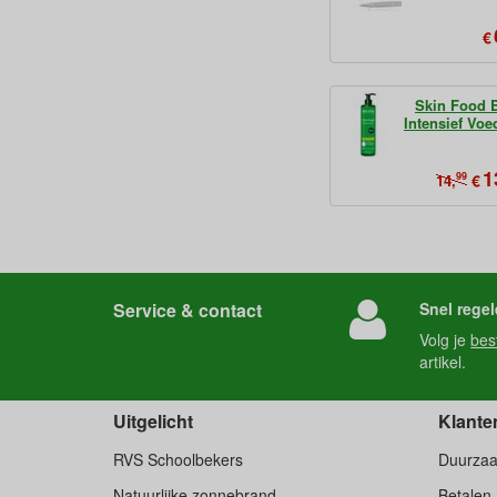
€
Skin Food 
Intensief Vo
1
99
€
14,
Service & contact
Snel regel
Volg je
bes
artikel.
Uitgelicht
Klante
RVS Schoolbekers
Duurza
Natuurlijke zonnebrand
Betalen