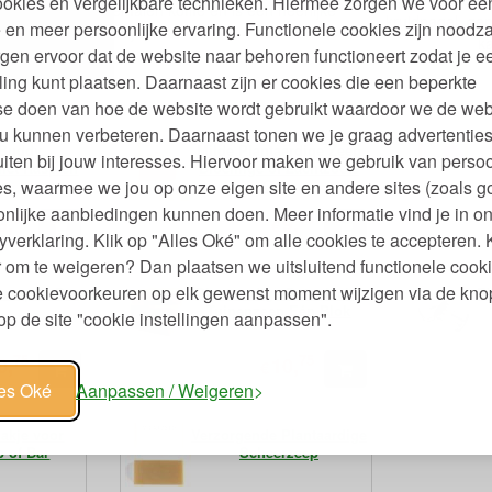
ookies en vergelijkbare technieken. Hiermee zorgen we voor ee
iets ronder dan gemalen koffie en is een heerlijke
kruidnagel, ge
 en meer persoonlijke ervaring. Functionele cookies zijn noodza
bodyscrub.
k
gen ervoor dat de website naar behoren functioneert zodat je e
ling kunt plaatsen. Daarnaast zijn er cookies die een beperkte
se doen van hoe de website wordt gebruikt waardoor we de web
u kunnen verbeteren. Daarnaast tonen we je graag advertenties
 Buddy
Milde Plantaardige Zeep
iten bij jouw interesses. Hiervoor maken we gebruik van persoo
met Rasp en
Bloemige of Zachtzoete
s, waarmee we jou op onze eigen site en andere sites (zoals g
ep
Geur
nlijke aanbiedingen kunnen doen. Meer informatie vind je in o
90
75
6,
9,
€
yverklaring. Klik op "Alles Oké" om alle cookies te accepteren. 
 om te weigeren? Dan plaatsen we uitsluitend functionele cooki
je cookievoorkeuren op elk gewenst moment wijzigen via de kno
Shampoo Bar
Plantaardige Botanische
RV
Tuinenzeep Eén Blok
p de site "cookie instellingen aanpassen".
75
75
0,
10,
€
les Oké
Aanpassen / Weigeren
zakje voor
Verzorgende Plantaardige
p of Bar
Scheerzeep