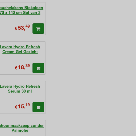
ouchelakens Biokatoen
70 x 140 cm Set van 2
49
53,
€
Lavera Hydro Refresh
Cream Gel Gezicht
39
18,
€
Lavera Hydro Refresh
Serum 30 ml
19
15,
€
choonmaakzeep zonder
Palmolie