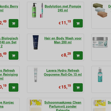
ordic Berry
Bodylotion met Pompje
D
 ml
245 ml
49
19
2,
11,
€
 Biologisch
Hair en Body Wash voor
 140 cm Set
Man 200 ml
 2
49
29
3,
8,
€
ro Refresh
Lavera Hydro Refresh
er Reiniging
Oogcreme Roll-On 15 ml
 ml
19
19
0,
15,
€
ge Konjac
Schoonmaakzeep Clean
S
ns
Parfumvrij zonder
Palmolie