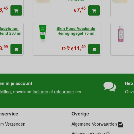
45
45
6,
7,
€
Bodylotion
Skin Food Voedende
edend 250 ml
Reinigingsgel 75 ml
99
49
3,
11,
99
€
12,
en in je account
Heb 
telling
, download
facturen
of
retourneer
een
Onz
nservice
Overige
am Verzenden
Algemene Voorwaarden
Privacy verklaring